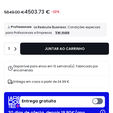
4503.73 €
5849.00 €
-23%
Profissionais
La Redoute Business:
Condições especiais
Profissionais
Ver mais
para Profissionais e Empresas.
La
Redoute
Business:
Quantidade
1
JUNTAR AO CARRINHO
Condições
especiais
para
Profissionais
Disponível para envio em 13 semana(s). Fabricado por
e
encomenda.
Empresas.
Entrega em casa a partir de
24.99 €
Entrega gratuita
30 dias de oferta, depois 19,90€/ano