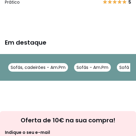
Prático
5
Em destaque
Sofás, cadeirões - Am.Pm
Sofás - Am.Pm
Sofá d
Newsletter
Oferta de 10€ na sua compra!
Indique o seu e-mail