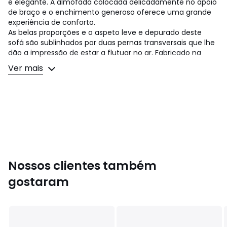
e elegante. A almofada colocada delicadamente no apoio
de braço e o enchimento generoso oferece uma grande
experiência de conforto.
As belas proporções e o aspeto leve e depurado deste
sofá são sublinhados por duas pernas transversais que lhe
dão a impressão de estar a flutuar no ar. Fabricado na
Itália.
Ver mais
Conforto do assento: equilibrado
Conforto do encosto: equilibrado
Assento: altura e profundidade standard
Dimensões:
• Comprimento: 289 cm
• Altura: 82 cm
• Profundidade: 227 cm
Nossos clientes também
• Assento: L165 x A45 x P60 cm
• Largura da chaise longue: 127 cm
gostaram
• Profundidade da chaise longue: 60 cm
• Comprimento da secção sem chaise longue: 165 cm
• Profundidade da secção sem chaise longue: 100 cm
• Peso: 131 kg