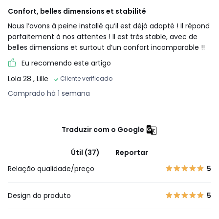
•
MADEIRA PROVENIENTE DE FLORESTAS GERIDAS DE
Confort, belles dimensions et stabilité
FORMA MAIS SUSTENTÁVEL
. A madeira com certificação
Nous l’avons à peine installé qu’il est déjà adopté ! Il répond
FSC® é proveniente de florestas bem geridas sob o ponto
parfaitement à nos attentes ! Il est très stable, avec de
de vista ambiental, social e económico.
belles dimensions et surtout d’un confort incomparable !!
Eu recomendo este artigo
Dimensões e peso das embalagens
Lola 28
, Lille
Cliente verificado
2 embalagens
Comprado há 1 semana
Direitas
• L197 x A82 x P101 cm, 69 kg • L232 x A82 x P101 cm, 90 kg
Esquerdo
Traduzir com o Google
• L197 x A82 x P101 cm, 69 kg • L232 x A82 x P101 cm, 90 kg
Útil (37)
Reportar
Cores
Natural/cinzento claro, Cappuccino, Marfim
Tamanhos
ângulo direito, ângulo esquerdo
Relação qualidade/preço
5
Ficha técnica
Design do produto
5
Descarregar guia