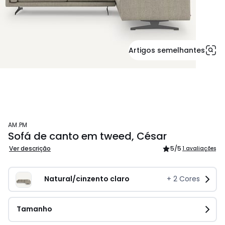
Artigos semelhantes
AM.PM
Sofá de canto em tweed, César
Ver descrição
5
/5
1 avaliações
Natural/cinzento claro
+
2
Cores
Tamanho