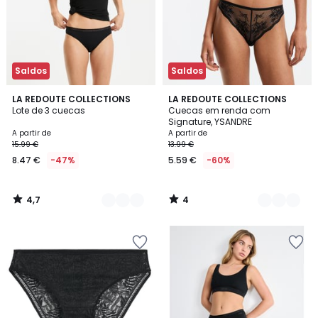
Saldos
Saldos
4,7
4
2
LA REDOUTE COLLECTIONS
3
LA REDOUTE COLLECTIONS
/ 5
/
Lote de 3 cuecas
Cuecas em renda com
Cores
Cores
5
Signature, YSANDRE
A partir de
A partir de
15.99 €
13.99 €
8.47 €
-47%
5.59 €
-60%
4,7
4
/
/
5
5