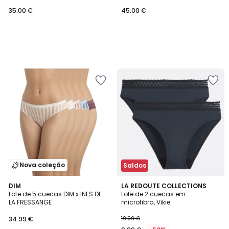
35.00 €
45.00 €
Nova coleção
Saldos
4,7
DIM
3
LA REDOUTE COLLECTIONS
/ 5
Lote de 5 cuecas DIM x INES DE
Lote de 2 cuecas em
Cores
LA FRESSANGE
microfibra, Vikie
34.99 €
19.99 €