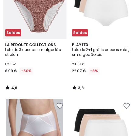
Saldos
Saldos
4,6
3,8
LA REDOUTE COLLECTIONS
PLAYTEX
/ 5
/ 5
Lote de 3 cuecas em algodão
Lote de 2+1 grátis cuecas midi,
stretch
em algodão bio
17.99 €
23.99 €
8.99 €
-50%
22.07 €
-8%
4,6
3,8
/
/
5
5