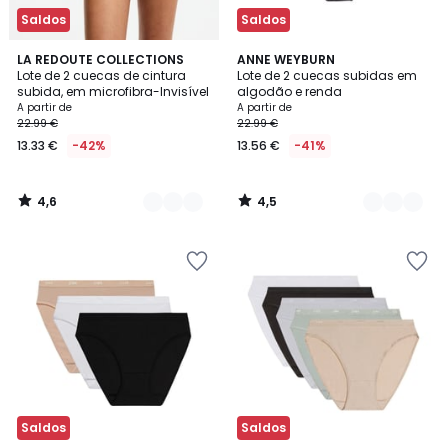
Saldos
Saldos
4,6
4,5
3
LA REDOUTE COLLECTIONS
2
ANNE WEYBURN
/ 5
/ 5
Lote de 2 cuecas de cintura
Lote de 2 cuecas subidas em
Cores
Cores
subida, em microfibra-Invisível
algodão e renda
A partir de
A partir de
22.99 €
22.99 €
13.33 €
-42%
13.56 €
-41%
4,6
4,5
/
/
5
5
Saldos
Saldos