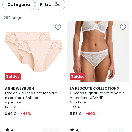
à
à
Categoria
Filtrar
gauche
droite
265 artigos
Saldos
Saldos
4,6
4,8
6
ANNE WEYBURN
5
LA REDOUTE COLLECTIONS
/ 5
/ 5
Lote de 2 cuecas em renda e
Cuecas Signature em renda e
Cores
Cores
microfibra, Anthea
microfibra, JEANNE
Preço
A partir de
A partir de
16.99 €
13.99 €
a
8.66 €
-49%
5.59 €
-60%
partir
de
8.66
4,6
4,8