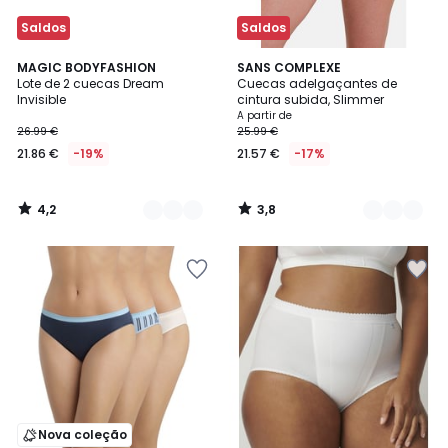
Saldos
Saldos
4,2
3,8
2
MAGIC BODYFASHION
2
SANS COMPLEXE
/ 5
/ 5
Lote de 2 cuecas Dream
Cuecas adelgaçantes de
Cores
Cores
Invisible
cintura subida, Slimmer
A partir de
26.99 €
25.99 €
21.86 €
-19%
21.57 €
-17%
4,2
3,8
/
/
5
5
Nova coleção