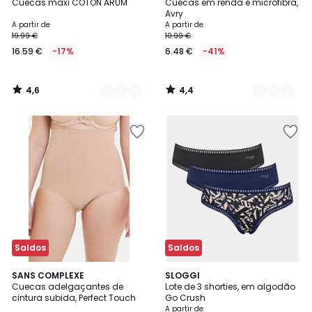
/ 5
/ 5
Cuecas maxi COTON ARUM
Cuecas em renda e microfibra,
Cores
Cores
Avry
A partir de
A partir de
19.99 €
10.99 €
16.59 €
-17%
6.48 €
-41%
4,6
4,4
/
/
5
5
Saldos
Saldos
3,8
4,6
2
SANS COMPLEXE
2
SLOGGI
/ 5
/ 5
Cuecas adelgaçantes de
Lote de 3 shorties, em algodão
Cores
Cores
cintura subida, Perfect Touch
Go Crush
A partir de