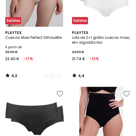
Saldos
Saldos
4,3
4,4
2
PLAYTEX
PLAYTEX
/ 5
/ 5
Cuecas Maxi Perfect Silhouette
Lote de 2+1 grátis cuecas maxi,
Cores
em algodão bio
A partir de
26.99 €
24.99 €
22.40 €
-17%
21.74 €
-13%
4,3
4,4
/
/
5
5