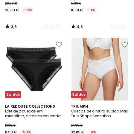
23.99 €
17.99 €
20.39 €
-15%
16.01 €
-11%
3,8
4,6
/
/
5
5
Saldos
Saldos
4,3
4,7
LA REDOUTE COLLECTIONS
3
TRIUMPH
/ 5
/ 5
Lote de 2 cuecas em
Cuecas de cintura subida Maxi
Cores
microfibra, detalhes em renda
True Shape Sensation
17.99 €
34.99 €
8.99 €
-50%
32.89 €
-6%