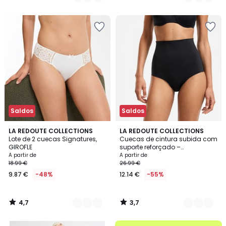
€
/
/
5
5
em
vez
de
16.99
€
49%
de
desconto
aplicado.
Saldos
Saldos
4,7
3,7
4
LA REDOUTE COLLECTIONS
2
LA REDOUTE COLLECTIONS
/ 5
/ 5
Lote de 2 cuecas Signatures,
Cuecas de cintura subida com
Cores
Cores
GIROFLE
suporte reforçado –
Modeladoras
A partir de
A partir de
18.99 €
26.99 €
9.87 €
-48%
12.14 €
-55%
4,7
3,7
/
/
5
5
até