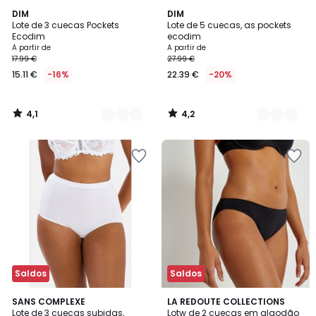
4,1
4,2
5
DIM
2
DIM
/ 5
/ 5
Lote de 3 cuecas Pockets
Lote de 5 cuecas, as pockets
Cores
Cores
Ecodim
ecodim
A partir de
A partir de
17.99 €
27.99 €
15.11 €
-16%
22.39 €
-20%
4,1
4,2
/
/
5
5
Saldos
Saldos
4
4,6
4
SANS COMPLEXE
3
LA REDOUTE COLLECTIONS
/
/ 5
Lote de 3 cuecas subidas,
Lotw de 2 cuecas em algodão