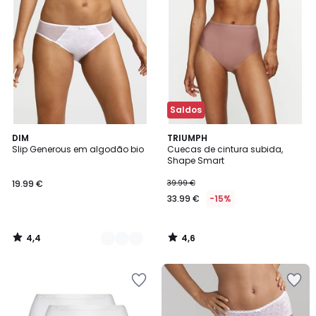
Saldos
4,4
4,6
2
DIM
TRIUMPH
/ 5
/ 5
Slip Generous em algodão bio
Cuecas de cintura subida,
Cores
Shape Smart
19.99 €
39.99 €
33.99 €
-15%
4,4
4,6
/
/
5
5