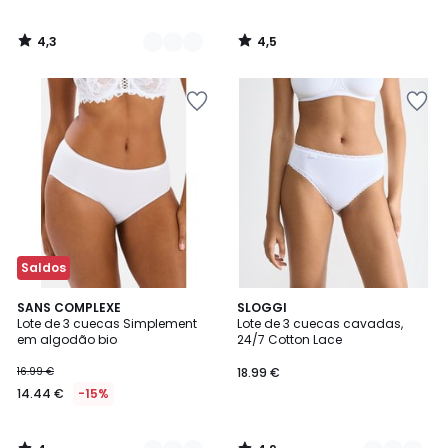
4,3
4,5
/
/
5
5
Saldos
4
4,9
3
SANS COMPLEXE
2
SLOGGI
/
/ 5
Lote de 3 cuecas Simplement
Lote de 3 cuecas cavadas,
Cores
Cores
5
em algodão bio
24/7 Cotton Lace
16.99 €
18.99 €
14.44 €
-15%