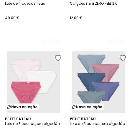
Lote de 4 cuecas lisas
Calções mini ZERO FEEL 2.0
Cores
Cores
49.00 €
12.00 €
Nova coleção
Nova coleção
PETIT BATEAU
PETIT BATEAU
Lote de 3 cuecas, em algodão
Lote de 5 cuecas, em algodão