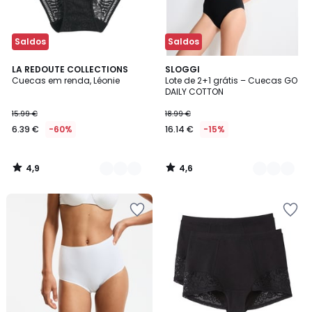
Saldos
Saldos
4,9
4,6
2
LA REDOUTE COLLECTIONS
3
SLOGGI
/ 5
/ 5
Cuecas em renda, Léonie
Lote de 2+1 grátis – Cuecas GO
Cores
Cores
DAILY COTTON
15.99 €
18.99 €
6.39 €
-60%
16.14 €
-15%
4,9
4,6
/
/
5
5