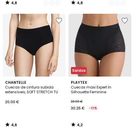
4,8
4,8
/
/
5
5
Saldos
4,6
4,2
CHANTELLE
PLAYTEX
/ 5
/ 5
Cuecas de cintura subida
Cuecas maxi Expert In
extensíveis, SOFT STRETCH TU
Silhouette Feminine
20.00 €
33.99 €
30.25 €
-11%
4,6
4,2
/
/
5
5