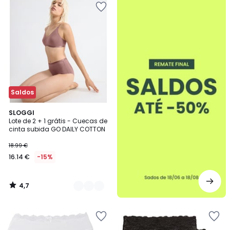
-50%
Saldos
4,7
3
SLOGGI
/ 5
Lote de 2 + 1 grátis - Cuecas de
Cores
cinta subida GO DAILY COTTON
18.99 €
16.14 €
-15%
4,7
/
5