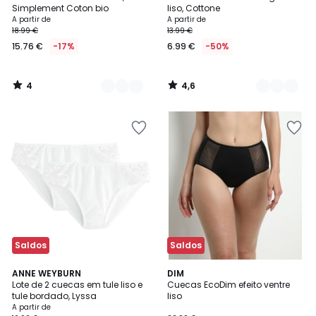
Cores
Cores
5
Simplement Coton bio
liso, Cottone
A partir de
A partir de
18.99 €
13.99 €
15.76 €
-17%
6.99 €
-50%
4
4,6
/
/
5
5
Saldos
Saldos
4,3
4,5
5
ANNE WEYBURN
3
DIM
/ 5
/ 5
Lote de 2 cuecas em tule liso e
Cuecas EcoDim efeito ventre
Cores
Cores
tule bordado, Lyssa
liso
A partir de