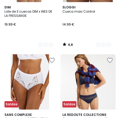
4,6
2
DIM
2
SLOGGI
/ 5
Lote de 3 cuecas DIM x INES DE
Cueca maxi Control
Cores
Cores
LA FRESSANGE
19.99 €
14.99 €
4,6
/
5
Saldos
Saldos
4,6
4,4
2
SANS COMPLEXE
3
LA REDOUTE COLLECTIONS