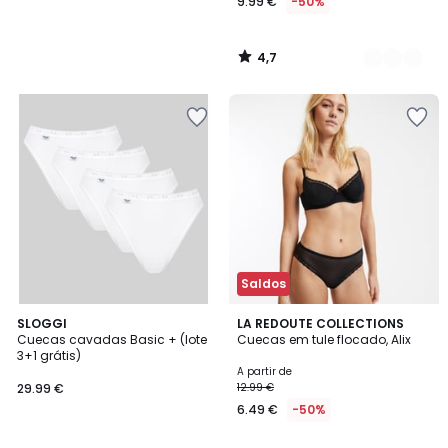
9.99 €
-50%
4,7
/
5
Saldos
4,7
4,8
2
SLOGGI
4
LA REDOUTE COLLECTIONS
/ 5
/ 5
Cuecas cavadas Basic + (lote
Cuecas em tule flocado, Alix
Cores
Cores
3+1 grátis)
A partir de
29.99 €
12.99 €
6.49 €
-50%