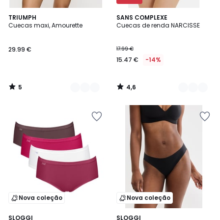
5
4,6
3
TRIUMPH
2
SANS COMPLEXE
/
/ 5
Cuecas maxi, Amourette
Cuecas de renda NARCISSE
Cores
Cores
5
29.99 €
17.99 €
15.47 €
-14%
5
4,6
/
/
5
5
Nova coleção
Nova coleção
2
SLOGGI
2
SLOGGI