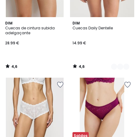
4,6
4,6
DIM
4
DIM
/ 5
/ 5
Cuecas de cintura subida
Cuecas Daily Dentelle
Cores
adelgaçante
28.99 €
14.99 €
4,6
4,6
/
/
5
5
Saldos