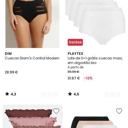
Saldos
4,3
4,5
2
DIM
3
PLAYTEX
/ 5
/ 5
Cuecas Diam's Control Modern
Lote de 3+1 grátis cuecas maxi,
Cores
Cores
em algodão bio
A partir de
28.99 €
35.99 €
31.67 €
-12%
4,3
4,5
/
/
5
5