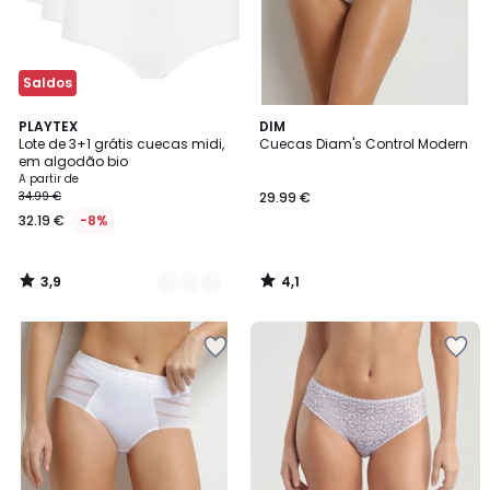
Saldos
3,9
4,1
3
PLAYTEX
DIM
/ 5
/ 5
Lote de 3+1 grátis cuecas midi,
Cuecas Diam's Control Modern
Cores
em algodão bio
A partir de
34.99 €
29.99 €
32.19 €
-8%
3,9
4,1
/
/
5
5