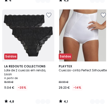
4
4,9
/
/
5
5
Saldos
Saldos
4,8
4,1
3
LA REDOUTE COLLECTIONS
3
PLAYTEX
/ 5
/ 5
Lote de 2 cuecas em renda,
Cuecas-cinta Perfect Silhouette
Cores
Cores
Lison
A partir de
16.99 €
33.99 €
11.04 €
-35%
29.23 €
-14%
4,8
4,1
/
/
5
5