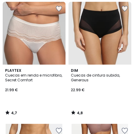
4,7
4,8
PLAYTEX
DIM
/ 5
/ 5
Cuecas em renda e microfibra,
Cuecas de cintura subida,
Secret Comfort
Generous
21.99 €
22.99 €
4,7
4,8
/
/
5
5