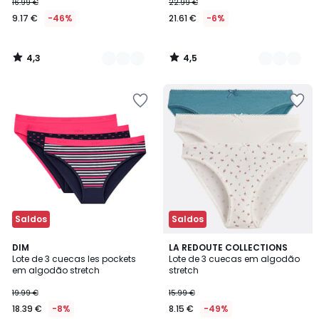
16.99 €
22.99 €
9.17 €
-46%
21.61 €
-6%
4,3
4,5
/
/
5
5
Saldos
Saldos
4,3
4,5
4
DIM
LA REDOUTE COLLECTIONS
/ 5
/ 5
Lote de 3 cuecas les pockets
Lote de 3 cuecas em algodão
Cores
em algodão stretch
stretch
19.99 €
15.99 €
18.39 €
-8%
8.15 €
-49%