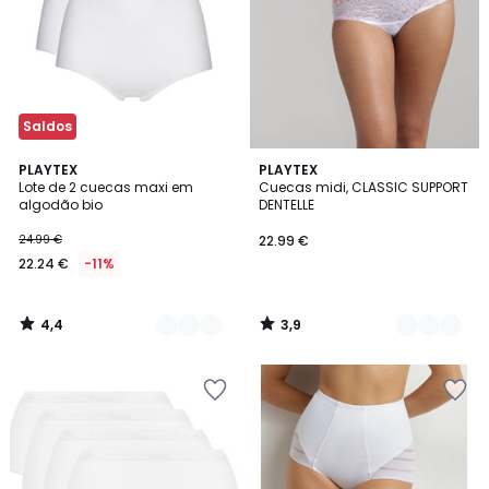
Saldos
4,4
3,9
2
PLAYTEX
3
PLAYTEX
/ 5
/ 5
Lote de 2 cuecas maxi em
Cuecas midi, CLASSIC SUPPORT
Cores
Cores
algodão bio
DENTELLE
24.99 €
22.99 €
22.24 €
-11%
4,4
3,9
/
/
5
5