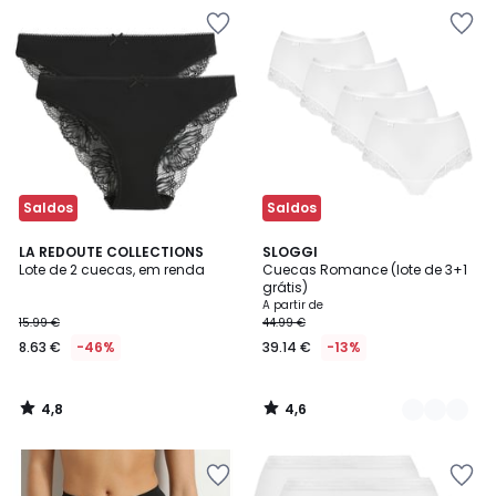
Saldos
Saldos
4,8
4,6
LA REDOUTE COLLECTIONS
2
SLOGGI
/ 5
/ 5
Lote de 2 cuecas, em renda
Cuecas Romance (lote de 3+1
Cores
grátis)
A partir de
15.99 €
44.99 €
8.63 €
-46%
39.14 €
-13%
4,8
4,6
/
/
5
5