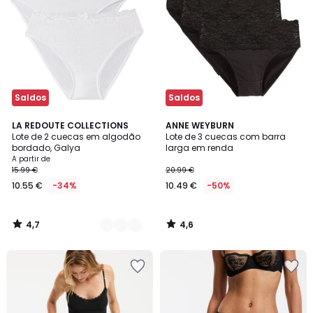
Saldos
Saldos
4,7
4,6
4
LA REDOUTE COLLECTIONS
ANNE WEYBURN
/ 5
/ 5
Lote de 2 cuecas em algodão
Lote de 3 cuecas com barra
Cores
bordado, Galya
larga em renda
A partir de
15.99 €
20.99 €
10.55 €
-34%
10.49 €
-50%
4,7
4,6
/
/
5
5