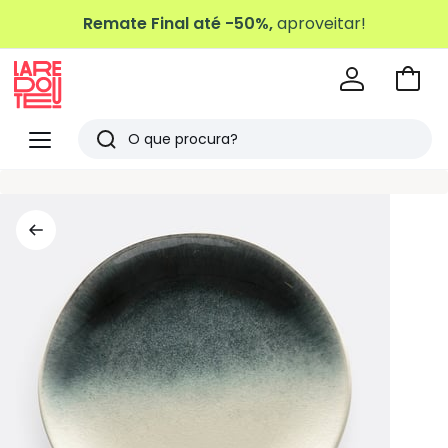
Remate Final até -50%,
aproveitar!
Ir
para
La
o
Redoute
Menu
Pesquisar
carri
Últimos
artigos
vistos