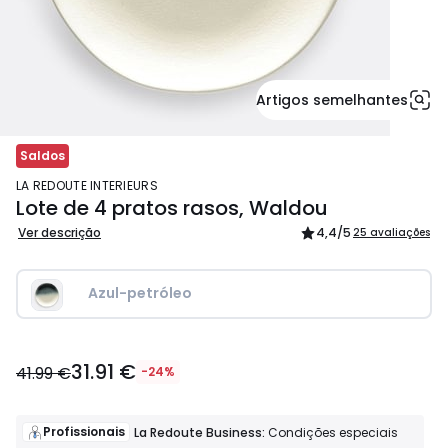
Artigos semelhantes
Saldos
LA REDOUTE INTERIEURS
Lote de 4 pratos rasos, Waldou
Ver descrição
4,4
/5
25 avaliações
Azul-petróleo
31.91
31.91 €
€
41.99 €
-24%
em
vez
de
Profissionais
La Redoute Business:
Condições especiais