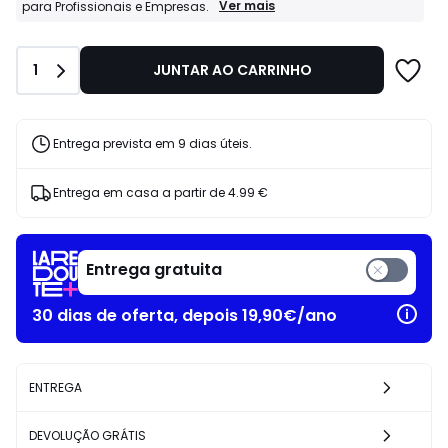
41.99
Profissionais
Ver mais
para Profissionais e Empresas.
La
€
Redoute
24%
Business:
de
Quantidade
1
JUNTAR AO CARRINHO
Condições
desconto
especiais
aplicado.
para
Profissionais
e
Entrega prevista em 9 dias úteis.
Empresas.
Entrega em casa a partir de
4.99 €
Entrega gratuita
30 dias de oferta, depois 19,90€/ano
ENTREGA
DEVOLUÇÃO GRÁTIS