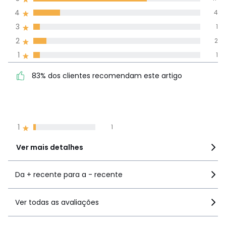
(25)
média de
4
4
avaliações em
3
1
todos os idiomas
2
2
1
1
Avaliações 100% autênticas,
83% dos clientes
5
17
83% dos clientes recomendam este artigo
recomendam este artigo
4
4
3
1
2
2
1
1
Ver mais detalhes
Da + recente para a - recente
Ver todas as avaliações