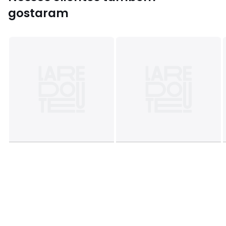
gostaram
Ficha de produto relativa às qualidades e
características ambientais
• Origem do fabrico (tecelagem, tingimento, confeção):
Espanha
Cores
Cru
Tamanhos
80 x 200 cm, 90 x 190 cm, 90 x 200 cm, 140 x
190 cm, 140 x 200 cm, 160 x 200 cm, 180 x 200 cm