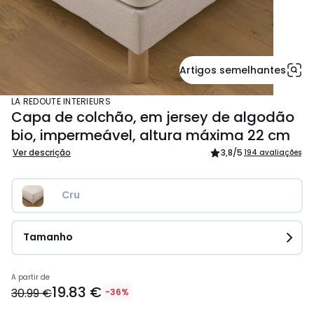
Artigos semelhantes
LA REDOUTE INTERIEURS
Capa de colchão, em jersey de algodão
bio, impermeável, altura máxima 22 cm
Ver descrição
3,8
/5
194 avaliações
Cru
Tamanho
Preço
A partir de
19.83 €
a
30.99 €
-36%
partir