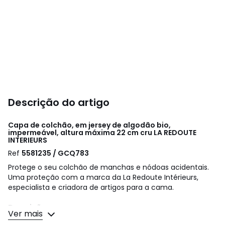
Descrição do artigo
Capa de colchão, em jersey de algodão bio,
impermeável, altura máxima 22 cm cru
LA REDOUTE
INTERIEURS
Ref
5581235 / GCQ783
Protege o seu colchão de manchas e nódoas acidentais.
Uma proteção com a marca da La Redoute Intérieurs,
especialista e criadora de artigos para a cama.
Descrição:
Ver mais
• Jersey 100% algodão biológico, impermeabilização com