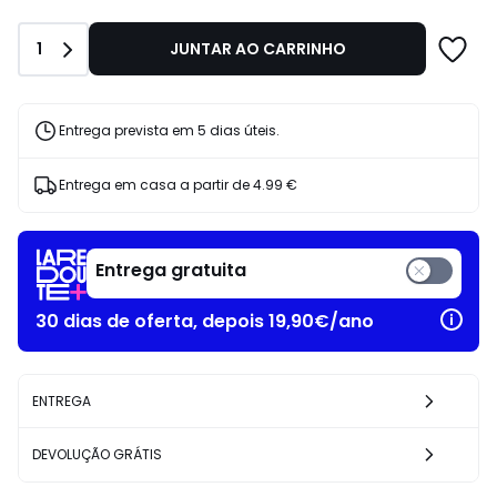
de
19.83
Quantidade
1
JUNTAR AO CARRINHO
€
em
vez
de
Entrega prevista em 5 dias úteis.
30.99
€
Entrega em casa a partir de
4.99 €
36%
de
desconto
aplicado.
Entrega gratuita
30 dias de oferta, depois 19,90€/ano
ENTREGA
DEVOLUÇÃO GRÁTIS