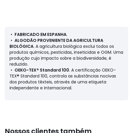
poliuretano (150 g/m²)
• Modelo: lençol-capa
• Aba em jersey 100% algodão
• Membrana de poliuretano respirável e não ruidosa
• 4 cantos elásticos
• Aba de 27 cm, adequada para colchões até 22 cm de
•
FABRICADO EM ESPANHA
.
altura.
•
ALGODÃO PROVENIENTE DA AGRICULTURA
•
BIOLÓGICA
. A agricultura biológica exclui todos os
produtos químicos, pesticidas, inseticidas e OGM. Uma
Qualidade
produção cujo impacto sobre a biodiversidade, é
• A capa interior da La Redoute Intérieurs permite-lhe
reduzido.
prolongar a vida dos seus colchões e almofadas. Belas
•
OEKO-TEX® Standard 100
. A certificação OEKO-
noites de sonho se avizinham.
TEX® Standard 100, controla as substâncias nocivas
dos produtos têxteis, através de uma etiqueta
Cuidados
independente e internacional.
• Temperatura de lavagem a 60°.
• Desaconselha-se a secagem na máquina.
Dimensões:
• 90 x 190 cm: 1 pessoa
• 140 x 190 cm: 2 pessoas
• 160 x 200 cm: 2 pessoas
Nossos clientes também