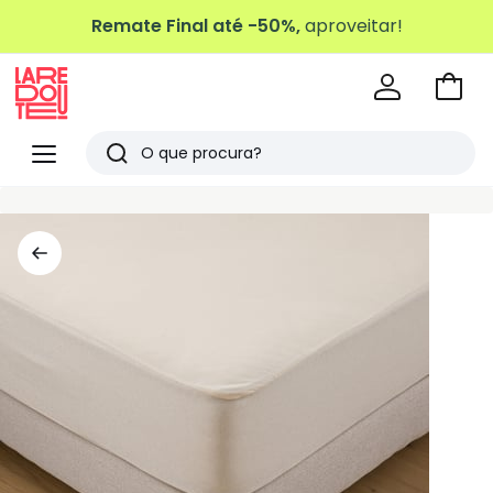
Remate Final até -50%,
aproveitar!
Ir
para
La
o
Redoute
Menu
Pesquisar
carri
Últimos
artigos
vistos