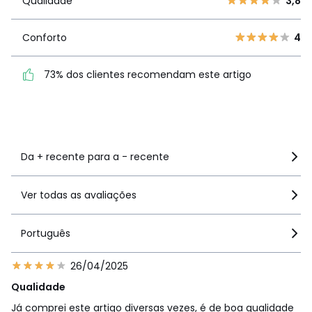
Qualidade
3,8
Qualidade
3,8
2
14
1
22
Conforto
4
Conforto
4
73% dos clientes
73% dos clientes recomendam este artigo
recomendam este artigo
Ver mais detalhes
Da + recente para a - recente
Ver todas as avaliações
Português
26/04/2025
Qualidade
Já comprei este artigo diversas vezes, é de boa qualidade