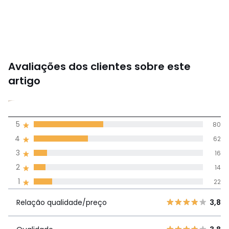
Avaliações dos clientes sobre este
artigo
3,8
5
80
(194)
média de
4
62
avaliações em
3
16
todos os idiomas
2
14
1
22
Avaliações 100% autênticas,
Relação
5
80
3,8
Relação qualidade/preço
3,8
qualidade/preço
4
62
3
16