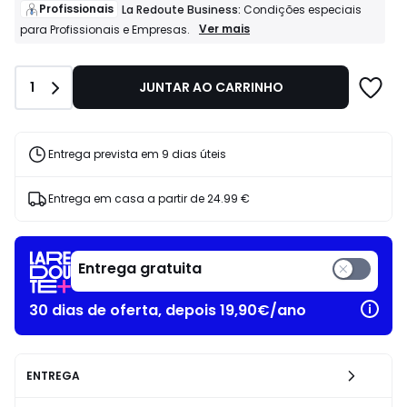
de
Profissionais
La Redoute Business:
Condições especiais
519.00
Profissionais
Ver mais
para Profissionais e Empresas.
La
€
Redoute
24%
Business:
de
Quantidade
1
JUNTAR AO CARRINHO
Condições
desconto
especiais
aplicado.
para
Profissionais
e
Entrega prevista em 9 dias úteis
Empresas.
Entrega em casa a partir de
24.99 €
Entrega gratuita
30 dias de oferta, depois 19,90€/ano
ENTREGA