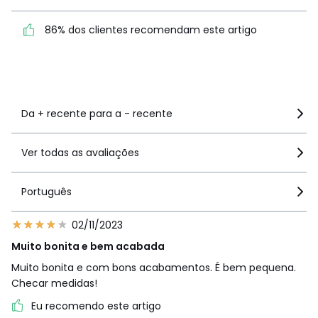
2
3
86% dos clientes
1
4
86% dos clientes recomendam este artigo
recomendam este artigo
Ver mais detalhes
Da + recente para a - recente
Ver todas as avaliações
Português
02/11/2023
Muito bonita e bem acabada
Muito bonita e com bons acabamentos. É bem pequena.
Checar medidas!
Eu recomendo este artigo