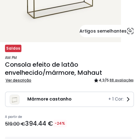
Artigos semelhantes
Saldos
AM.PM
Consola efeito de latão
envelhecido/mármore, Mahaut
Ver descrição
4,3
/5
88 avaliações
Mármore castanho
+
1
Cor:
394.44
A partir de
394.44 €
€
519.00 €
-24%
em
vez