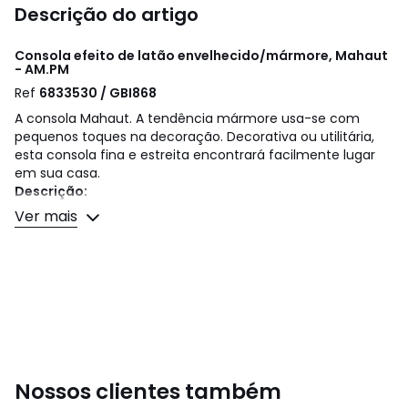
Descrição do artigo
Consola efeito de latão envelhecido/mármore, Mahaut
- AM.PM
Ref
6833530 / GBI868
A consola Mahaut. A tendência mármore usa-se com
pequenos toques na decoração. Decorativa ou utilitária,
esta consola fina e estreita encontrará facilmente lugar
em sua casa.
Descrição:
• Estrutura em metal efeito latão envelhecido
Ver mais
• 2 acabamentos para o tampo: mármore castanho ou
mármore branco em autêntico mármore de Carrara, um
mármore branco de muito alta qualidade. Cada peça é
única, o marmoreado é mais ou menos marcado.
Cuidados
O mármore é um material naturalmente poroso e sensível
às manchas.
Para manter todas as suas qualidades, siga os conselhos
Nossos clientes também
de manutenção abaixo: