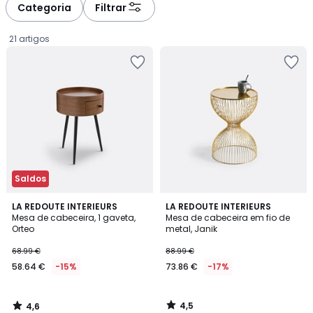
à
à
Categoria
Filtrar
gauche
droite
21 artigos
Saldos
4,6
4,5
LA REDOUTE INTERIEURS
LA REDOUTE INTERIEURS
/ 5
/ 5
Mesa de cabeceira, 1 gaveta,
Mesa de cabeceira em fio de
Orteo
metal, Janik
58.64
68.99 €
88.99 €
€
58.64 €
-15%
73.86 €
-17%
em
vez
de
4,5
4,6
68.99
/
/