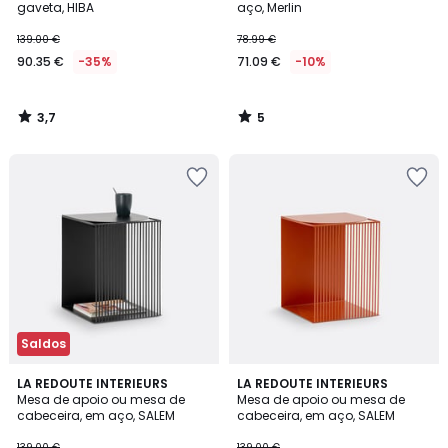
5
gaveta, HIBA
aço, Merlin
139.00 €
78.99 €
90.35 €
-35%
71.09 €
-10%
3,7
5
/
/
5
5
Saldos
4,9
4,8
LA REDOUTE INTERIEURS
LA REDOUTE INTERIEURS
/ 5
/ 5
Mesa de apoio ou mesa de
Mesa de apoio ou mesa de
cabeceira, em aço, SALEM
cabeceira, em aço, SALEM
139.00 €
139.00 €