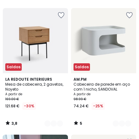
5
5
€
15%
de
desconto
aplicado.
Saldos
Saldos
3,8
5
2
LA REDOUTE INTERIEURS
3
AM.PM
/ 5
/
Mesa de cabeceira, 2 gavetas,
Cabeceira de parede em aço
Cores
Cores
5
Noyeto
com 1 nicho, SANDOVAL
A partir de
A partir de
169.00 €
98.99 €
121.68 €
-30%
74.24 €
-25%
3,8
5
/
/
5
5