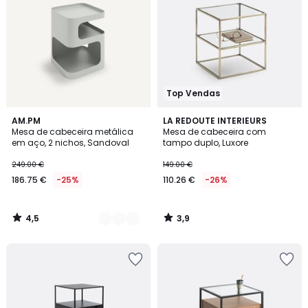
Top Vendas
4,5
3,9
2
AM.PM
LA REDOUTE INTERIEURS
/ 5
/ 5
Mesa de cabeceira metálica
Mesa de cabeceira com
Cores
em aço, 2 nichos, Sandoval
tampo duplo, Luxore
249.00 €
149.00 €
186.75 €
-25%
110.26 €
-26%
4,5
3,9
/
/
5
5