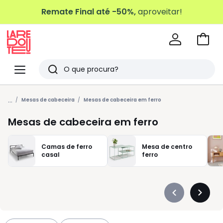
Remate Final até -50%,
aproveitar!
Ir
para
La
o
Redoute
Menu
Pesquisar
carri
Últimos
...
artigos
Mesas de cabeceira
Mesas de cabeceira em ferro
vistos
Mesas de cabeceira em ferro
Camas de ferro
Mesa de centro
casal
ferro
Précédent
Suivan
-
-
défiler
défiler