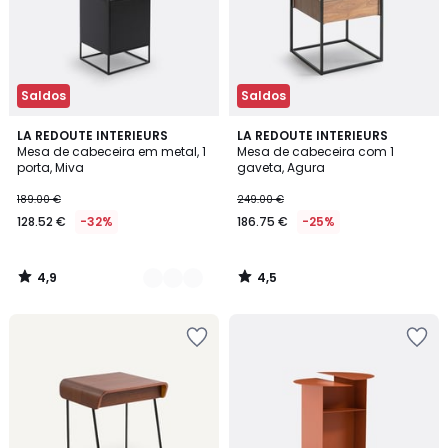
Saldos
Saldos
4,9
4,5
2
LA REDOUTE INTERIEURS
LA REDOUTE INTERIEURS
/ 5
/ 5
Mesa de cabeceira em metal, 1
Mesa de cabeceira com 1
Cores
porta, Miva
gaveta, Agura
189.00 €
249.00 €
128.52 €
-32%
186.75 €
-25%
4,9
4,5
/
/
5
5