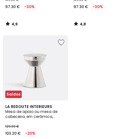
97.30 €
-30%
97.30 €
-30%
4,9
4,8
/
/
5
5
Saldos
5
LA REDOUTE INTERIEURS
/
Mesa de apoio ou mesa de
5
cabeceira, em cerâmica,
Matmat
129.00 €
103.20 €
-20%