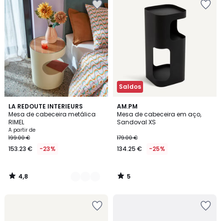
Saldos
4,8
5
3
LA REDOUTE INTERIEURS
AM.PM
/ 5
/
Mesa de cabeceira metálica
Mesa de cabeceira em aço,
Cores
5
RIMEL
Sandoval XS
A partir de
199.00 €
179.00 €
153.23 €
-23%
134.25 €
-25%
4,8
5
/
/
5
5