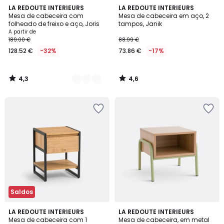
4,3
4,6
4
LA REDOUTE INTERIEURS
LA REDOUTE INTERIEURS
/ 5
/ 5
Mesa de cabeceira com
Mesa de cabeceira em aço, 2
Cores
folheado de freixo e aço, Joris
tampos, Janik
A partir de
189.00 €
88.99 €
128.52 €
-32%
73.86 €
-17%
4,3
4,6
/
/
5
5
Saldos
3,7
5
LA REDOUTE INTERIEURS
LA REDOUTE INTERIEURS
/ 5
/
Mesa de cabeceira com 1
Mesa de cabeceira, em metal