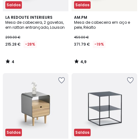
Saldos
Saldos
4
4,9
LA REDOUTE INTERIEURS
AM.PM
/
/ 5
Mesa de cabeceira, 2 gavetas,
Mesa de cabeceira em aço e
5
em rattan entrançado, Louison
pele, Réalto
299.00 €
459.00 €
215.28 €
-28%
371.79 €
-19%
4
4,9
/
/
5
5
Saldos
Saldos