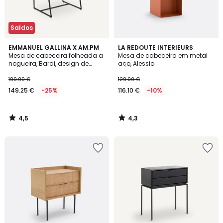
Saldos
4,5
4,3
EMMANUEL GALLINA X AM.PM
LA REDOUTE INTERIEURS
/ 5
/ 5
Mesa de cabeceira folheada a
Mesa de cabeceira em metal
nogueira, Bardi, design de
aço, Alessio
Emmanuel Gallina
199.00 €
129.00 €
149.25 €
-25%
116.10 €
-10%
4,5
4,3
/
/
5
5