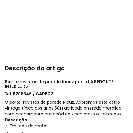
Descrição do artigo
Porta-revistas de parede Niouz preto
LA REDOUTE
INTERIEURS
Ref
6295546 / GAP607
O porta-revistas de parede Niouz. Adoramos este estilo
vintage típico dos anos 50! Fabricado em rede metálica
com acabamento em epóxi de zinco preto ou cinzento.
Descrição:
• Em rede de metal
• Metal com acabamento epóxi preto e cinzento-zinco