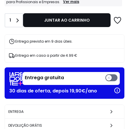
37.99
Profissionais
Ver mais
para Profissionais e Empresas.
La
€
Redoute
8%
Business:
de
Quantidade
1
JUNTAR AO CARRINHO
Condições
desconto
especiais
aplicado.
para
Profissionais
e
Entrega prevista em 9 dias úteis.
Empresas.
Entrega em casa a partir de
4.99 €
Entrega gratuita
30 dias de oferta, depois 19,90€/ano
ENTREGA
DEVOLUÇÃO GRÁTIS