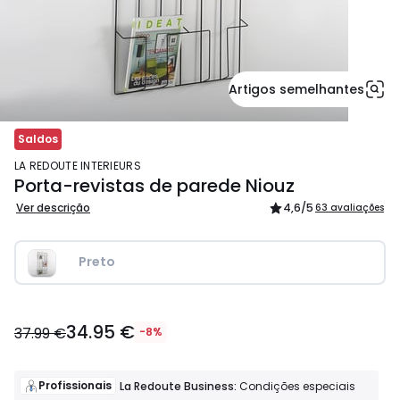
Artigos semelhantes
Saldos
LA REDOUTE INTERIEURS
Porta-revistas de parede Niouz
Ver descrição
4,6
/5
63 avaliações
Preto 
34.95
34.95 €
€
37.99 €
-8%
em
vez
de
Profissionais
La Redoute Business:
Condições especiais