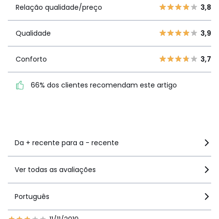
Relação
5
130
3,8
Relação qualidade/preço
3,8
qualidade/preço
4
80
3
56
Qualidade
3,9
Qualidade
3,9
2
40
1
23
Conforto
3,7
Conforto
3,7
66% dos clientes
66% dos clientes recomendam este artigo
recomendam este artigo
Ver mais detalhes
Da + recente para a - recente
Ver todas as avaliações
Português