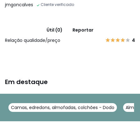
jmgoncalves
Cliente verificado
Útil (0)
Reportar
Relação qualidade/preço
4
Em destaque
Camas, edredons, almofadas, colchões - Dodo
Almof