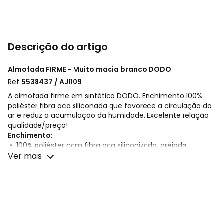
Descrição do artigo
Almofada FIRME - Muito macia branco
DODO
Ref
5538437 / AJI109
A almofada firme em sintético DODO. Enchimento 100%
poliéster fibra oca siliconada que favorece a circulação do
ar e reduz a acumulação da humidade. Excelente relação
qualidade/preço!
Enchimento
:
• 100% poliéster com fibra oca siliconizada, arejada
Ver mais
Capa
:
• microfibra
Cuidados
:
• Almofada lavável a 60°