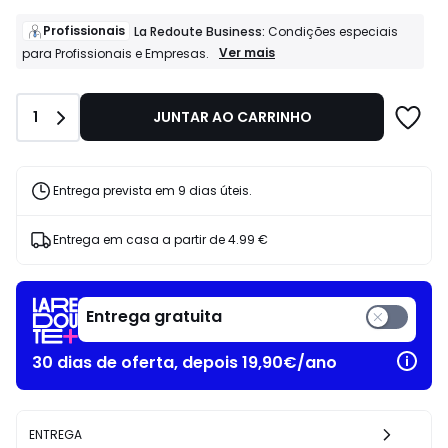
de
14.94
Profissionais
La Redoute Business:
Condições especiais
€
Profissionais
Ver mais
para Profissionais e Empresas.
La
em
Redoute
vez
Business:
de
Quantidade
1
JUNTAR AO CARRINHO
Condições
22.99
especiais
€
para
35%
Profissionais
e
de
Entrega prevista em 9 dias úteis.
Empresas.
desconto
aplicado.
Entrega em casa a partir de
4.99 €
Entrega gratuita
30 dias de oferta, depois 19,90€/ano
ENTREGA