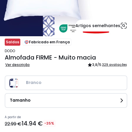
Artigos semelhantes
Saldos
Fabricado em França
DODO
Almofada FIRME - Muito macia
Ver descrição
3,8
/5
329 avaliações
Branco
Tamanho
Preço
A partir de
14.94 €
a
22.99 €
-35%
partir