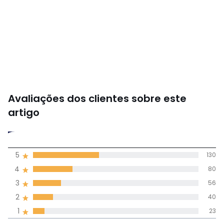
Avaliações dos clientes sobre este
artigo
3,8
5
130
(329)
média de
4
80
avaliações em
3
56
todos os idiomas
2
40
1
23
Avaliações 100% autênticas,