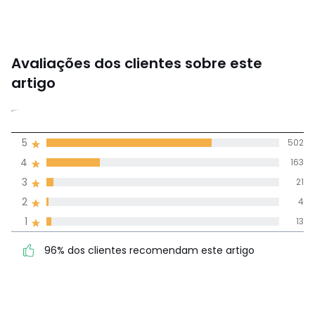
Avaliações dos clientes sobre este
artigo
4,6
5
502
(703)
média de
4
163
avaliações em
3
21
todos os idiomas
2
4
1
13
Avaliações 100% autênticas,
96% dos clientes
5
502
96% dos clientes recomendam este artigo
recomendam este artigo
4
163
3
21
2
4