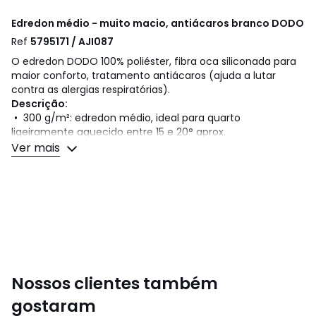
Edredon médio - muito macio, antiácaros branco
DODO
Ref
5795171 / AJI087
O edredon DODO 100% poliéster, fibra oca siliconada para
maior conforto, tratamento antiácaros (ajuda a lutar
contra as alergias respiratórias).
Descrição:
• 300 g/m²: edredon médio, ideal para quarto
ligeiramente aquecido entre 15 e 20° aprox.
• Capa 100% poliéster microfibra. Este artigo beneficia de
Ver mais
um tratamento com ativo biocida. A substância ativa é o
extrato de Nim e o Geraniol.
• Pespontos em linha.
• Acabamento com debrum com pespontos duplos de
reforço.
• Lavável a 60°.
• .
Nossos clientes também
Cores
Branco
Tamanhos
75 x 120 cm, 140 x 200 cm, 200 x 200 cm, 240
gostaram
x 220 cm, 260 x 240 cm