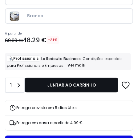
Branco
Preço
A partir de
48.29 €
a
69.99 €
-31%
partir
de
48.29
Profissionais
La Redoute Business:
Condições especiais
€
Profissionais
Ver mais
para Profissionais e Empresas.
La
em
Redoute
vez
Business:
de
Quantidade
1
JUNTAR AO CARRINHO
Condições
69.99
especiais
€
para
31%
Profissionais
e
de
Entrega prevista em 5 dias úteis
Empresas.
desconto
aplicado.
Entrega em casa a partir de
4.99 €