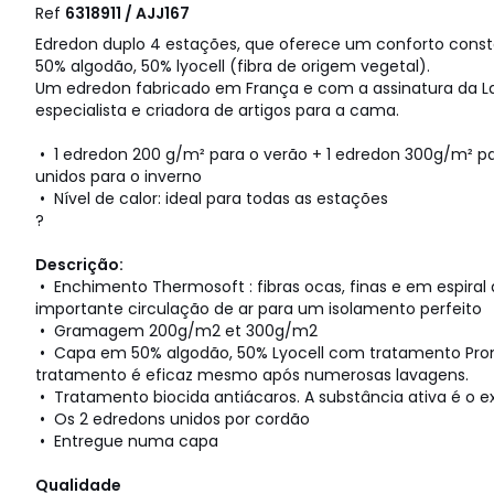
Ref
6318911 / AJJ167
Edredon duplo 4 estações, que oferece um conforto cons
50% algodão, 50% lyocell (fibra de origem vegetal).
Um edredon fabricado em França e com a assinatura da La 
especialista e criadora de artigos para a cama.
• 1 edredon 200 g/m² para o verão + 1 edredon 300g/m² p
unidos para o inverno
• Nível de calor: ideal para todas as estações
?
Descrição:
• Enchimento Thermosoft : fibras ocas, finas e em espir
importante circulação de ar para um isolamento perfeito
• Gramagem 200g/m2 et 300g/m2
• Capa em 50% algodão, 50% Lyocell com tratamento Pron
tratamento é eficaz mesmo após numerosas lavagens.
• Tratamento biocida antiácaros. A substância ativa é o e
• Os 2 edredons unidos por cordão
• Entregue numa capa
Qualidade