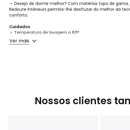
• Desejo de dormir melhor? Com matérias topo de gama, a
Redoute Intérieurs permite-lhe desfrutar do melhor da tec
conforto.
Cuidados
• Temperatura de lavagem a 60°
• Pode ir à máquina de secar com temperatura moderad
Ver mais
Dimensões:
• 140x200 cm: 1 pessoa
• 200x200 cm: 1/2 pessoas
• 220x240 cm: 2 pessoas
• 240x260 cm: 2 pessoas
Cores
Branco
Tamanhos
140 x 200 cm, 200 x 200 cm, 240 x 220 cm, 2
Nossos clientes t