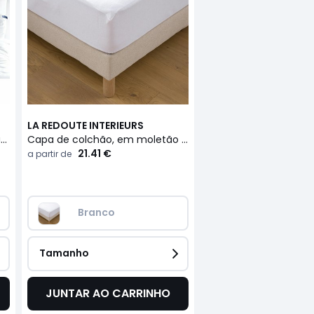
LA REDOUTE INTERIEURS
Travesseiro antiácaros modulável de qualidade superior
Capa de colchão, em moletão absorvente premium, altura máxima de 25 cm
21.41 €
a partir de
Branco
Tamanho
JUNTAR AO CARRINHO