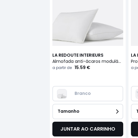
LA REDOUTE INTERIEURS
LA
Almofada anti-ácaros modulável premium
15.59 €
a partir de
a pa
Branco
Tamanho
JUNTAR AO CARRINHO