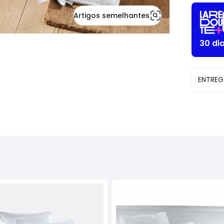
aplicado.
Artigos semelhantes
30 di
ENTREG