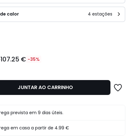
 de calor
4 estações
idade
107.25 €
€
-35%
JUNTAR AO CARRINHO
rega prevista em 9 dias úteis.
rega em casa a partir de
4.99 €
o