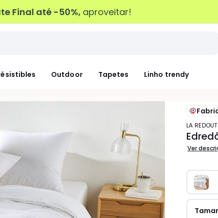
e Final até -50%,
aproveitar!
résistibles
Outdoor
Tapetes
Linho trendy
Fabri
LA REDOUT
Edredã
Ver descr
Tama