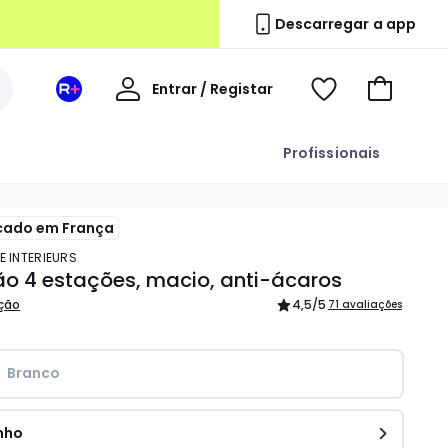
Descarregar a app
A
Entrar / Registar
Espaço
Voir
Ir
minha
La
ma
para
conta
Redoute
wishlist
o
Profissionais
+
carrinho
cado em França
E INTERIEURS
o 4 estações, macio, anti-ácaros
ição
4,5
/5
71 avaliações
Branco
nho