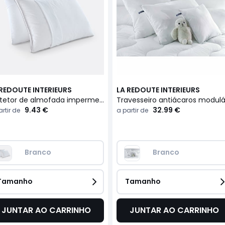
 REDOUTE INTERIEURS
LA REDOUTE INTERIEURS
Protetor de almofada impermeável em jersey 100% tencel
9.43 €
32.99 €
rtir de
a partir de
Branco
Branco
Tamanho
Tamanho
JUNTAR AO CARRINHO
JUNTAR AO CARRINHO