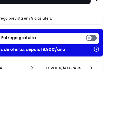
para
Profissionais
e
Empresas.
o
rega prevista em 9 dias úteis.
Entrega gratuita
as de oferta, depois 19,90€/ano
A
DEVOLUÇÃO GRÁTIS