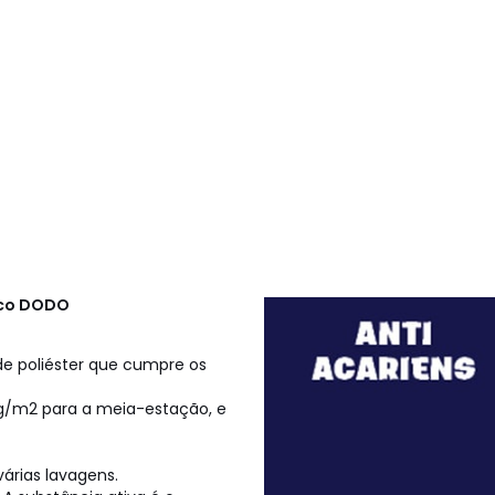
nco
DODO
de poliéster que cumpre os
g/m2 para a meia-estação, e
rias lavagens.