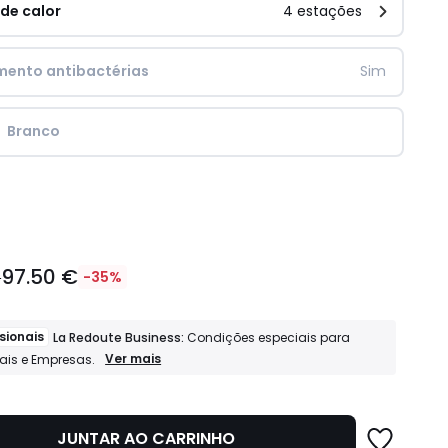
 de calor
4 estações
mento antibactérias
Sim
Branco
idade
97.50 €
€
-35%
sionais
La Redoute Business:
Condições especiais para
Profissionais
Ver mais
nais e Empresas.
La
Redoute
Business:
Condições
JUNTAR AO CARRINHO
especiais