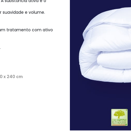
 A substância ativa é o
or suavidade e volume.
e um tratamento com ativo
.
60 x 240 cm