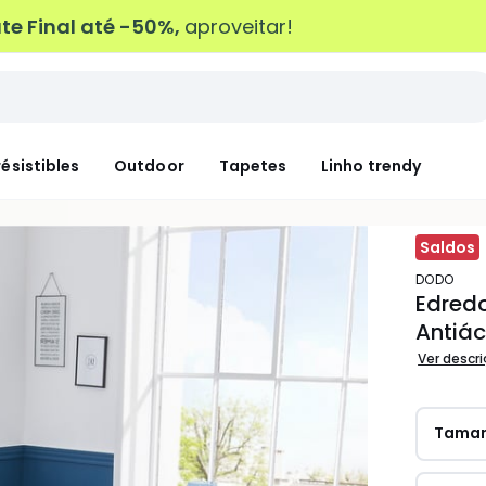
e Final até -50%,
aproveitar!
résistibles
Outdoor
Tapetes
Linho trendy
Saldos
DODO
Edred
Antiá
Ver descr
Tama