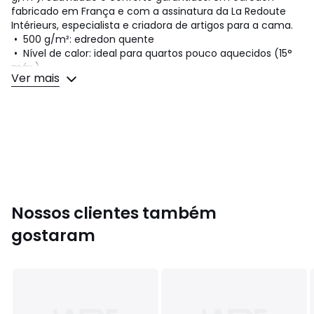
fabricado em França e com a assinatura da La Redoute
Intérieurs, especialista e criadora de artigos para a cama.
• 500 g/m²: edredon quente
• Nível de calor: ideal para quartos pouco aquecidos (15°
máx.)
Ver mais
?
Descrição:
• Enchimento 100% poliéster supraloft, fibra oca de
silicone para maior suavidade e volume.
• Peso 500g/m2
• Capa 100% algodão
• Debrum, pesponto duplo de reforço.
• Entregue numa capa de arrumação
•
Nossos clientes também
gostaram
Qualidade
• Alia conforto e calor, a roupa de cama La Redoute
Intérieurs propõe uma gama de edredons que se adaptam
a cada pessoa. Belas noites de sonho se avizinham.
Cuidados