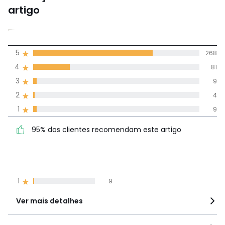
artigo
4,6
5
268
(371)
média de
4
81
avaliações em
3
9
todos os idiomas
2
4
1
9
Avaliações 100% autênticas,
95% dos clientes
5
268
95% dos clientes recomendam este artigo
recomendam este artigo
4
81
3
9
2
4
1
9
Ver mais detalhes