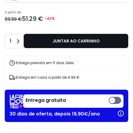
A partir de
51.29 €
89.99 €
-43%
Quantidade
1
JUNTAR AO CARRINHO
Entrega prevista em 5 dias úteis
Entrega em casa a partir de
4.99 €
Entrega gratuita
30 dias de oferta, depois 19,90€/ano