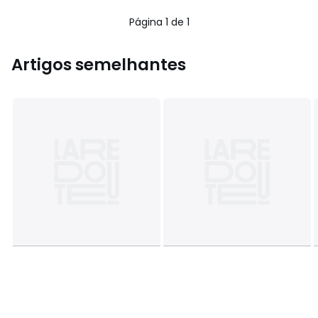
5
5
€
Página 1 de 1
30%
de
desconto
Artigos semelhantes
aplicado.