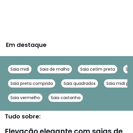
Em destaque
Saia midi
Saia de malha
Saia cetim preta
Sai
Saia preta comprida
Saia quadrados
Saia midi pr
Saia vermelho
Saia castanha
Tudo sobre:
Elevação elegante com saias de