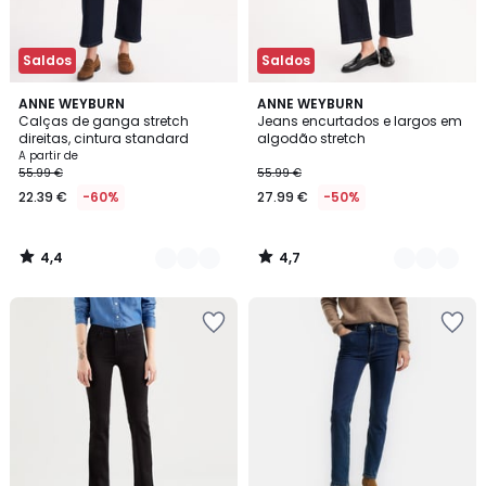
Saldos
Saldos
4,4
4,7
2
ANNE WEYBURN
2
ANNE WEYBURN
/ 5
/ 5
Calças de ganga stretch
Jeans encurtados e largos em
Cores
Cores
direitas, cintura standard
algodão stretch
A partir de
55.99 €
55.99 €
22.39 €
-60%
27.99 €
-50%
4,4
4,7
/
/
5
5