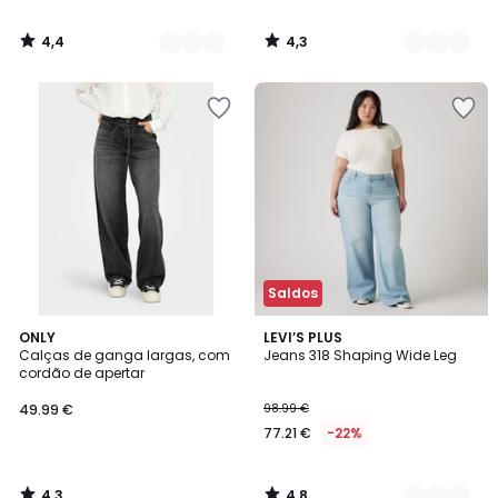
4,4
4,3
/
/
5
5
Saldos
4,3
4,8
ONLY
2
LEVI’S PLUS
/ 5
/ 5
Calças de ganga largas, com
Jeans 318 Shaping Wide Leg
Cores
cordão de apertar
49.99 €
98.99 €
77.21 €
-22%
4,3
4,8