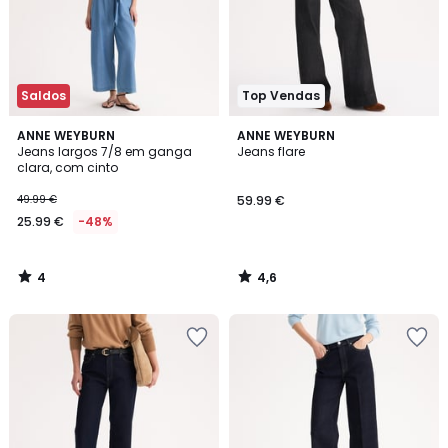
Saldos
Top Vendas
4
4,6
ANNE WEYBURN
ANNE WEYBURN
/
/ 5
Jeans largos 7/8 em ganga
Jeans flare
5
clara, com cinto
49.99 €
59.99 €
25.99 €
-48%
4
4,6
/
/
5
5