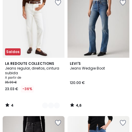
Saldos
4
4,6
5
LA REDOUTE COLLECTIONS
LEVI'S
/
/ 5
Jeans regular, direitos, cintura
Jeans Wedgie Boot
Cores
5
subida
A partir de
35.99 €
120.00 €
23.03 €
-36%
4
4,6
/
/
5
5