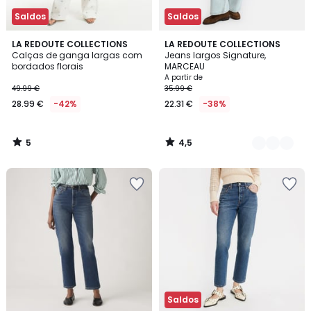
Saldos
Saldos
5
4,5
LA REDOUTE COLLECTIONS
6
LA REDOUTE COLLECTIONS
/
/ 5
Calças de ganga largas com
Jeans largos Signature,
Cores
5
bordados florais
MARCEAU
A partir de
49.99 €
35.99 €
28.99 €
-42%
22.31 €
-38%
5
4,5
/
/
5
5
Saldos