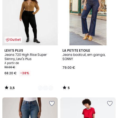
Outlet
3,5
5
2
LEVI’S PLUS
LA PETITE ETOILE
/ 5
/
Jeans 720 High Rise Super
Jeans bootcut, em ganga,
Cores
5
Skinny, Levi's Plus
SONNY
A partir de
110.00 €
79.00 €
68.20 €
-38%
3,5
5
/
/
5
5