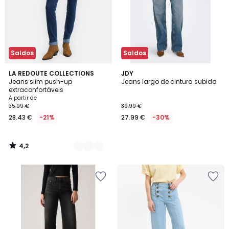
Saldos
Saldos
4,2
2
LA REDOUTE COLLECTIONS
JDY
/ 5
Jeans slim push-up
Jeans largo de cintura subida
Cores
extraconfortáveis
A partir de
35.99 €
39.99 €
28.43 €
-21%
27.99 €
-30%
4,2
/
5