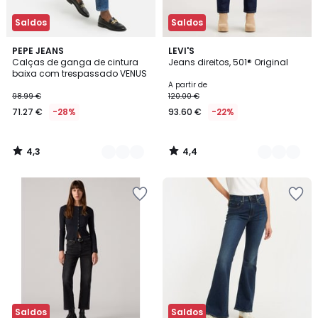
Saldos
Saldos
4,3
4,4
2
PEPE JEANS
4
LEVI'S
/ 5
/ 5
Calças de ganga de cintura
Jeans direitos, 501® Original
Cores
Cores
baixa com trespassado VENUS
A partir de
98.99 €
120.00 €
71.27 €
-28%
93.60 €
-22%
4,3
4,4
/
/
5
5
Saldos
Saldos