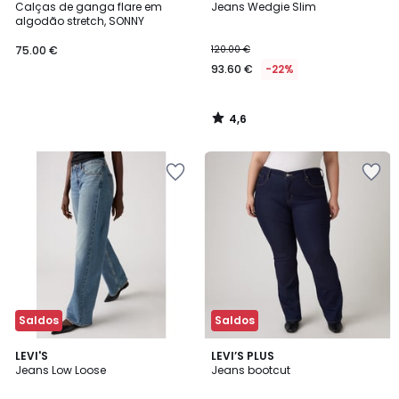
/ 5
Calças de ganga flare em
Jeans Wedgie Slim
algodão stretch, SONNY
75.00 €
120.00 €
93.60 €
-22%
4,6
/
5
Saldos
Saldos
4,8
4,7
LEVI'S
LEVI’S PLUS
/ 5
/ 5
Jeans Low Loose
Jeans bootcut