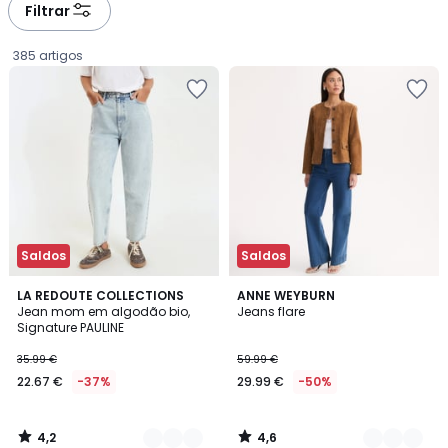
à
à
Filtrar
gauche
droite
385 artigos
Saldos
Saldos
4,2
4,6
6
LA REDOUTE COLLECTIONS
2
ANNE WEYBURN
/ 5
/ 5
Jean mom em algodão bio,
Jeans flare
Cores
Cores
Signature PAULINE
22.67
35.99 €
59.99 €
€
22.67 €
-37%
29.99 €
-50%
em
vez
de
4,2
4,6
35.99
/
/