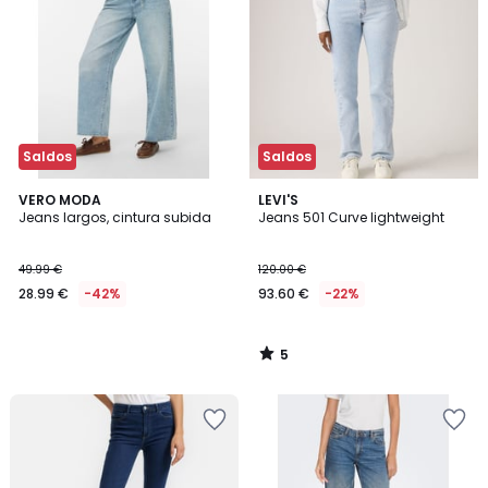
Saldos
Saldos
5
VERO MODA
LEVI'S
/
Jeans largos, cintura subida
Jeans 501 Curve lightweight
5
49.99 €
120.00 €
28.99 €
-42%
93.60 €
-22%
5
/
5