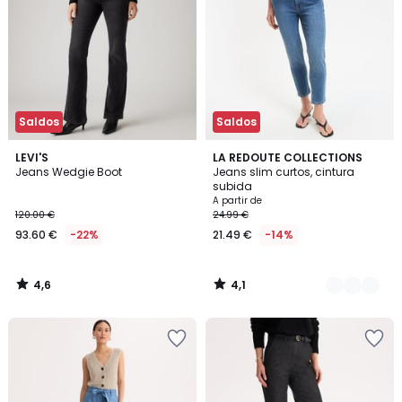
Saldos
Saldos
4,6
4,1
LEVI'S
2
LA REDOUTE COLLECTIONS
/ 5
/ 5
Jeans Wedgie Boot
Jeans slim curtos, cintura
Cores
subida
A partir de
120.00 €
24.99 €
93.60 €
-22%
21.49 €
-14%
4,6
4,1
/
/
5
5