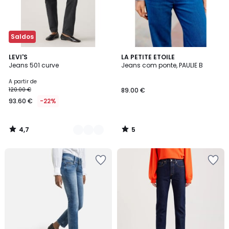
Saldos
4,7
5
3
LEVI'S
LA PETITE ETOILE
/ 5
/
Jeans 501 curve
Jeans com ponte, PAULIE B
Cores
5
A partir de
120.00 €
89.00 €
93.60 €
-22%
4,7
5
/
/
5
5