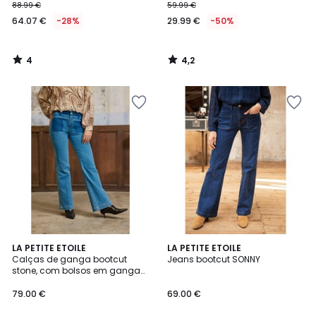
88.99 €
59.99 €
64.07 €
-28%
29.99 €
-50%
4
4,2
/
/
5
5
2,8
LA PETITE ETOILE
LA PETITE ETOILE
/ 5
Calças de ganga bootcut
Jeans bootcut SONNY
stone, com bolsos em ganga
crua, SONNYA
79.00 €
69.00 €