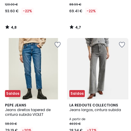
120.00 €
88.99 €
93.60 €
-22%
69.41 €
-22%
4,8
4,7
/
/
5
5
Saldos
Saldos
4,4
4,2
2
PEPE JEANS
2
LA REDOUTE COLLECTIONS
/ 5
/ 5
Jeans direitos tapered de
Jeans largos, cintura subida
Cores
Cores
cintura subida VIOLET
A partir de
98.99 €
44.99 €
79.19 €
-20%
28.34 €
-37%