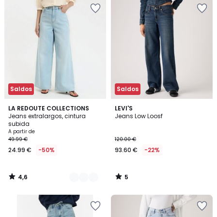
Saldos
Saldos
4,6
5
4
LA REDOUTE COLLECTIONS
LEVI'S
/ 5
/
Jeans extralargos, cintura
Jeans Low Loosf
Cores
5
subida
A partir de
49.99 €
120.00 €
24.99 €
-50%
93.60 €
-22%
4,6
5
/
/
5
5