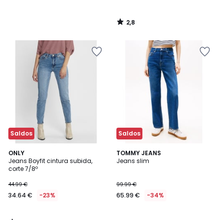
2,8
/
5
Saldos
Saldos
4,7
ONLY
TOMMY JEANS
/ 5
Jeans Boyfit cintura subida,
Jeans slim
corte 7/8º
44.99 €
99.99 €
34.64 €
-23%
65.99 €
-34%