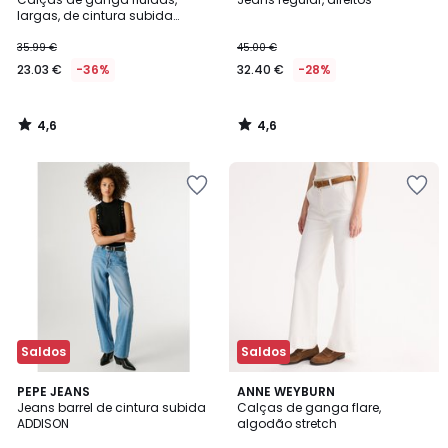
largas, de cintura subida
elástica
35.99 €
45.00 €
23.03 €
-36%
32.40 €
-28%
4,6
4,6
/
/
5
5
Saldos
Saldos
4
4,2
PEPE JEANS
ANNE WEYBURN
/
/ 5
Jeans barrel de cintura subida
Calças de ganga flare,
5
ADDISON
algodão stretch