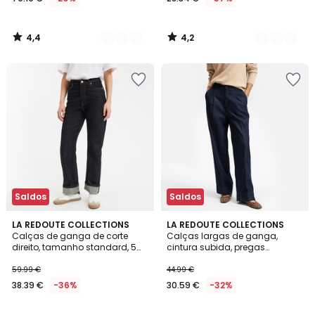
4,4
4,2
/
/
5
5
Saldos
Saldos
4,2
4,5
LA REDOUTE COLLECTIONS
LA REDOUTE COLLECTIONS
/ 5
/ 5
Calças de ganga de corte
Calças largas de ganga,
direito, tamanho standard, 5
cintura subida, pregas
bolsos
pronunciadas
59.99 €
44.99 €
38.39 €
-36%
30.59 €
-32%