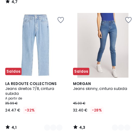
4,7
/
5
Saldos
Saldos
4,1
4,3
3
LA REDOUTE COLLECTIONS
2
MORGAN
/ 5
/ 5
Jeans direitos 7/8, cintura
Jeans skinny, cintura subida
Cores
Cores
subida
A partir de
35.99 €
45.00 €
24.47 €
-32%
32.40 €
-28%
4,1
4,3
/
/
5
5