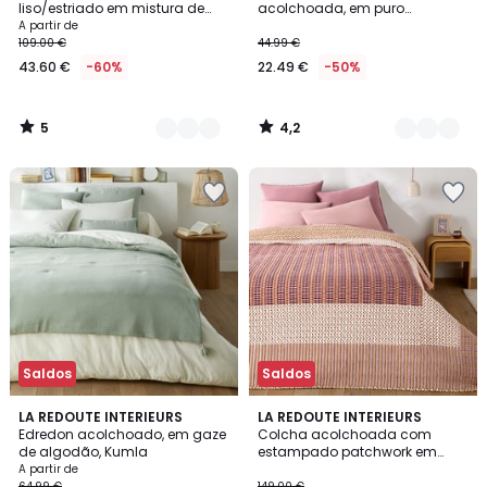
5
liso/estriado em mistura de
acolchoada, em puro
algodão e linho, BOISSEAU
algodão, Scenario
A partir de
109.00 €
44.99 €
43.60 €
-60%
22.49 €
-50%
5
4,2
/
/
5
5
Saldos
Saldos
4,5
5
9
LA REDOUTE INTERIEURS
LA REDOUTE INTERIEURS
/ 5
/
Edredon acolchoado, em gaze
Colcha acolchoada com
Cores
5
de algodão, Kumla
estampado patchwork em
algodão lavado, NAHRO
A partir de
64.99 €
149.00 €