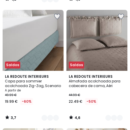
/
/
5
5
Saldos
Saldos
3,7
4,6
3
LA REDOUTE INTERIEURS
3
LA REDOUTE INTERIEURS
/ 5
/ 5
Capa para sommier
Almofada acolchoada para
Cores
Cores
acolchoada Zig-Zag, Scenario
cabeceira de cama, Aéri
A partir de
49.99 €
44.99 €
19.99 €
-60%
22.49 €
-50%
3,7
4,6
/
/
5
5