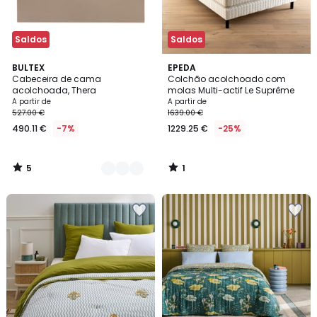
Saldos
Saldos
5
1
4
BULTEX
EPEDA
/
/
Cabeceira de cama
Colchão acolchoado com
Cores
5
5
acolchoada, Thera
molas Multi-actif Le Suprême
A partir de
A partir de
527.00 €
1639.00 €
490.11 €
-7%
1229.25 €
-25%
5
1
/
/
5
5