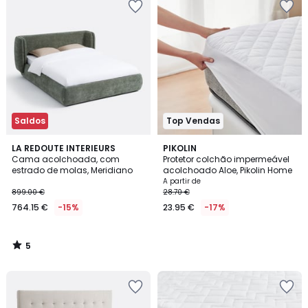
Saldos
Top Vendas
5
LA REDOUTE INTERIEURS
PIKOLIN
/
Cama acolchoada, com
Protetor colchão impermeável
5
estrado de molas, Meridiano
acolchoado Aloe, Pikolin Home
A partir de
899.00 €
28.70 €
764.15 €
-15%
23.95 €
-17%
5
/
5