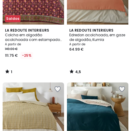
Saldos
1
4,5
LA REDOUTE INTERIEURS
LA REDOUTE INTERIEURS
/
/ 5
Colcha em algodão
Edredon acolchoado, em gaze
5
acolchoada com estampado
de algodão, Kumla
em bloco, Manassi
A partir de
A partir de
149.00 €
64.99 €
111.75 €
-25%
1
4,5
/
/
5
5