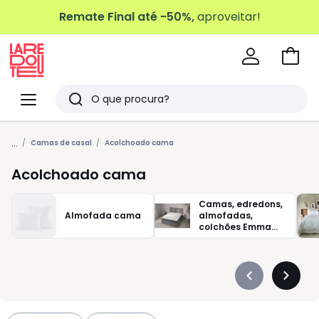
Remate Final até -50%,
aproveitar!
Ir
para
La
o
Redoute
Menu
Pesquisar
carri
Últimos
...
artigos
Camas de casal
Acolchoado cama
vistos
Acolchoado cama
Camas, edredons,
Almofada cama
almofadas,
colchões Emma
Colchão
Précédent
Suivan
-
-
défiler
défiler