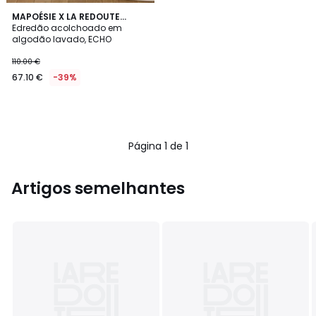
MAPOÉSIE X LA REDOUTE
INTÉRIEURS
Edredão acolchoado em
algodão lavado, ECHO
110.00 €
67.10 €
-39%
Página 1 de 1
Artigos semelhantes