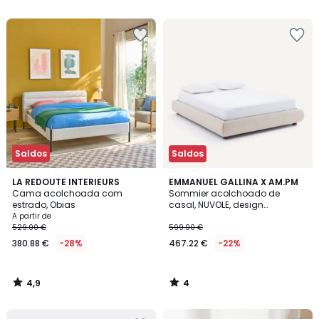
5
5
em
vez
de
399.00
€
28%
de
desconto
aplicado.
Saldos
Saldos
4,9
4
LA REDOUTE INTERIEURS
EMMANUEL GALLINA X AM.PM
/ 5
/
Cama acolchoada com
Sommier acolchoado de
5
estrado, Obias
casal, NUVOLE, design
Emmanuel Gallina
A partir de
529.00 €
599.00 €
380.88 €
-28%
467.22 €
-22%
4,9
4
/
/
5
5