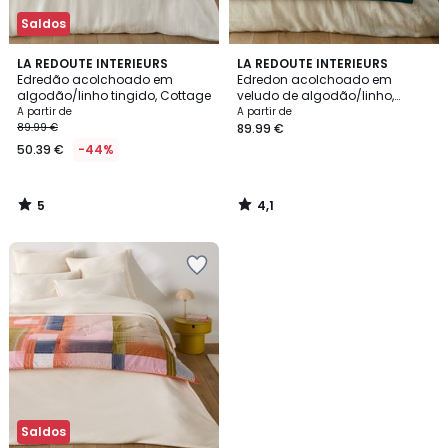
Saldos
5
4,1
LA REDOUTE INTERIEURS
LA REDOUTE INTERIEURS
/
/ 5
Edredão acolchoado em
Edredon acolchoado em
5
algodão/linho tingido, Cottage
veludo de algodão/linho,
Velvet
A partir de
A partir de
89.99 €
89.99 €
50.39 €
-44%
5
4,1
/
/
5
5
Saldos