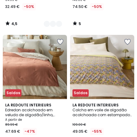
32.49 €
-50%
74.50 €
-50%
4,5
5
/
/
5
5
Saldos
Saldos
4,1
6
LA REDOUTE INTERIEURS
LA REDOUTE INTERIEURS
/ 5
Edredon acolchoado em
Colcha em voile de algodão
Cores
veludo de algodão/linho,
acolchoada com estampado
Velvet
floral, BALKA
A partir de
89.99 €
109.00 €
47.69 €
-47%
49.05 €
-55%