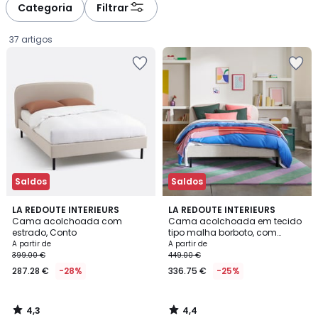
à
à
Categoria
Filtrar
gauche
droite
37 artigos
Saldos
Saldos
4,3
4,4
LA REDOUTE INTERIEURS
LA REDOUTE INTERIEURS
/ 5
/ 5
Cama acolchoada com
Cama acolchoada em tecido
estrado, Conto
tipo malha borboto, com
Preço
sommier, Conto
A partir de
A partir de
399.00 €
449.00 €
a
287.28 €
-28%
336.75 €
-25%
partir
de
287.28
4,3
4,4
€
/
/