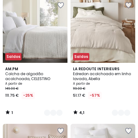
Saldos
Saldos
1
4,1
2
AM.PM
5
LA REDOUTE INTERIEURS
/
/ 5
Colcha de algodão
Edredon acolchoado em linho
Cores
Cores
5
acolchoada, CELESTINO
lavado, Abella
A partir de
A partir de
149.00 €
119.00 €
111.75 €
-25%
51.17 €
-57%
1
4,1
/
/
5
5