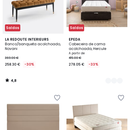
Saldos
Saldos
4,8
LA REDOUTE INTERIEURS
2
EPEDA
/ 5
Banco/banqueta acolchoado,
Cabeceira de cama
Cores
Novani
acolchoada, Hercule
A partir de
369.00 €
415.00 €
258.30 €
-30%
278.05 €
-33%
4,8
/
5