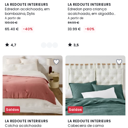
4,7
3,5
2
LA REDOUTE INTERIEURS
LA REDOUTE INTERIEURS
/ 5
/ 5
Edredon acolchoado, em
Edredon para criança
Cores
bombazina, Dylis
acolchoado, em algodão
vichy, Georgettee
A partir de
A partir de
109.00 €
84.99 €
65.40 €
-40%
33.99 €
-60%
4,7
3,5
/
/
5
5
Saldos
Saldos
5
4,2
3
LA REDOUTE INTERIEURS
6
LA REDOUTE INTERIEURS
/
/ 5
Colcha acolchoada
Cabeceira de cama
Cores
Cores