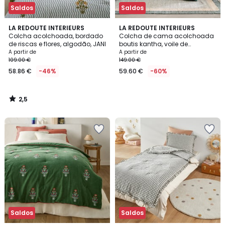
Saldos
Saldos
2,5
LA REDOUTE INTERIEURS
LA REDOUTE INTERIEURS
/ 5
Colcha acolchoada, bordado
Colcha de cama acolchoada
de riscas e flores, algodão, JANI
boutis kantha, voile de
algodão, SONG
A partir de
A partir de
109.00 €
149.00 €
58.86 €
-46%
59.60 €
-60%
2,5
/
5
Saldos
Saldos