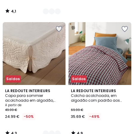
4,1
/
5
Saldos
Saldos
4,3
4,9
3
LA REDOUTE INTERIEURS
LA REDOUTE INTERIEURS
/ 5
/ 5
Capa para sommier
Colcha acolchoada, em
Cores
acolchoada em algodão,
algodão com padrão aos
Scenario
quadrados, Emerson
A partir de
49.99 €
69.99 €
24.99 €
-50%
35.69 €
-49%
4,3
4,9