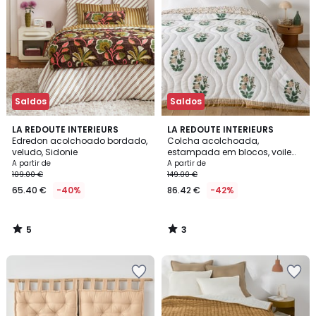
Saldos
Saldos
5
3
LA REDOUTE INTERIEURS
LA REDOUTE INTERIEURS
/
/
Edredon acolchoado bordado,
Colcha acolchoada,
5
5
veludo, Sidonie
estampada em blocos, voile
de algodão, JAPALI
A partir de
A partir de
109.00 €
149.00 €
65.40 €
-40%
86.42 €
-42%
5
3
/
/
5
5