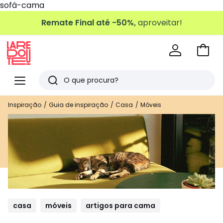
sofá-cama
Remate Final até -50%,
aproveitar!
Ir
para
La
o
Redoute
Menu
Pesquisar
carri
Últimos
Inspiração
Guia de inspiração
Casa
Móveis
artigos
vistos
casa
móveis
artigos para cama