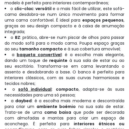
modelo é perfeito para interiores contemporâneos;
o
clic-clac
:
versátil
e o mais fácil de utilizar, este sofá-
cama desdobra-se num único movimento para formar
uma cama confortável. É ideal para
espaços pequenos
,
graças ao seu design compacto e à caixa de arrumação
integrada;
o
BZ
: prático, abre-se num piscar de olhos para passar
do modo sofá para o modo cama. Poupa espaço graças
ao seu
tamanho compacto
e à sua cobertura amovível;
a
baqueta convertível
: é a escolha mais elegante,
dando um toque de
requinte
à sua sala de estar ou ao
seu escritório. Transforma-se em cama levantando o
assento e desdobrando a base. O banco é perfeito para
interiores clássicos, com as suas curvas harmoniosas e
tecidos nobres;
o
sofá individual
:
compacto
, adapta-se às suas
necessidades para uma só pessoa;
a
daybed
: é a escolha mais moderna e descontraída
para criar um
ambiente boémio
na sua sala de estar.
Trata-se de uma
cama baixa
que pode ser decorada
com almofadas e mantas para criar um espaço de
aconchego. É perfeita para
interiores étnicos ou