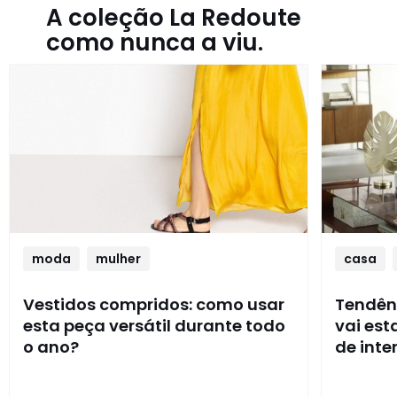
A coleção La Redoute
como nunca a viu.
moda
mulher
casa
Vestidos compridos: como usar
Tendênc
esta peça versátil durante todo
vai es
o ano?
de inte