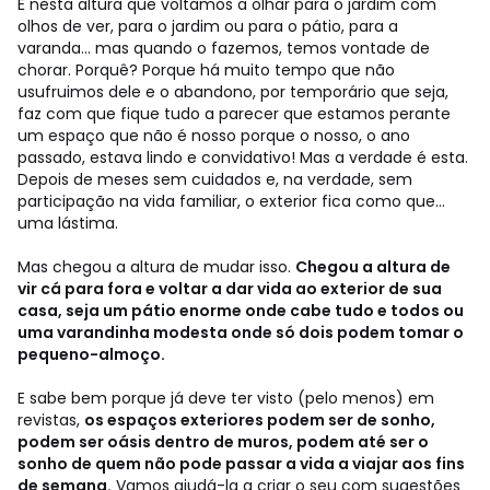
É nesta altura que voltamos a olhar para o jardim com
olhos de ver, para o jardim ou para o pátio, para a
varanda... mas quando o fazemos, temos vontade de
chorar. Porquê? Porque há muito tempo que não
usufruimos dele e o abandono, por temporário que seja,
faz com que fique tudo a parecer que estamos perante
um espaço que não é nosso porque o nosso, o ano
passado, estava lindo e convidativo! Mas a verdade é esta.
Depois de meses sem cuidados e, na verdade, sem
participação na vida familiar, o exterior fica como que...
uma lástima.
Mas chegou a altura de mudar isso.
Chegou a altura de
vir cá para fora e voltar a dar vida ao exterior de sua
casa, seja um pátio enorme onde cabe tudo e todos ou
uma varandinha modesta onde só dois podem tomar o
pequeno-almoço.
E sabe bem porque já deve ter visto (pelo menos) em
revistas,
os espaços exteriores podem ser de sonho,
podem ser oásis dentro de muros, podem até ser o
sonho de quem não pode passar a vida a viajar aos fins
de semana.
Vamos ajudá-la a criar o seu com sugestões