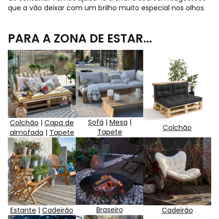
que a vão deixar com um brilho muito especial nos olhos.
PARA A ZONA DE ESTAR...
Sofá
|
Mesa
|
Colchão
|
Capa de
Colchão
Tapete
almofada
|
Tapete
Braseiro
Estante
|
Cadeirão
Cadeirão