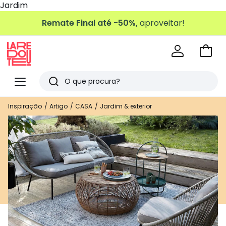
Jardim
Remate Final até -50%,
aproveitar!
Ir
para
La
o
Redoute
Menu
Pesquisar
carri
Últimos
Inspiração
Artigo
CASA
Jardim & exterior
artigos
vistos