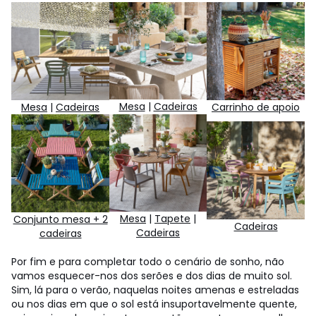
Mesa
|
Cadeiras
Mesa
|
Cadeiras
Carrinho de apoio
Mesa
|
Tapete
|
Conjunto mesa + 2
Cadeiras
Cadeiras
cadeiras
Por fim e para completar todo o cenário de sonho, não
vamos esquecer-nos dos serões e dos dias de muito sol.
Sim, lá para o verão, naquelas noites amenas e estreladas
ou nos dias em que o sol está insuportavelmente quente,