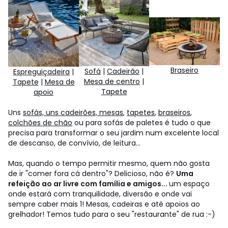
Braseiro
Sofá
|
Cadeirão
|
Espreguiçadeira
|
Mesa de centro
|
Tapete
|
Mesa de
Tapete
apoio
Uns
sofás, uns cadeirões, mesas
,
tapetes
,
braseiros
,
colchões de chão
ou para sofás de paletes é tudo o que
precisa para transformar o seu jardim num excelente local
de descanso, de convívio, de leitura...
Mas, quando o tempo permitir mesmo, quem não gosta
de ir "comer fora cá dentro"? Delicioso, não é?
Uma
refeição ao ar livre com família e amigos...
um espaço
onde estará com tranquilidade, diversão e onde vai
sempre caber mais 1! Mesas, cadeiras e até apoios ao
grelhador! Temos tudo para o seu "restaurante" de rua :-)