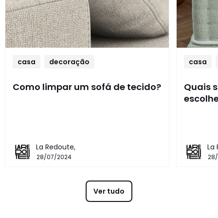
casa
decoração
casa
Como limpar um sofá de tecido?
Quais s
escolhe
La Redoute,
La
28/07/2024
28
Ver tudo