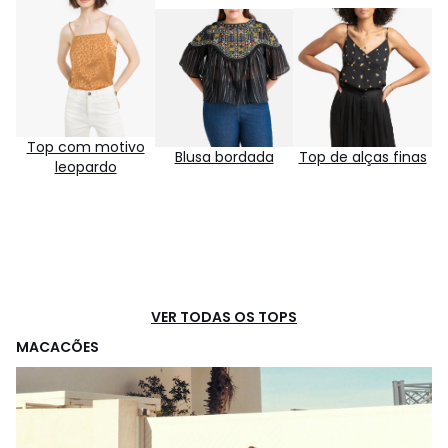
Top com motivo
Top de alças finas
Blusa bordada
leopardo
VER TODAS OS TOPS
MACACÕES