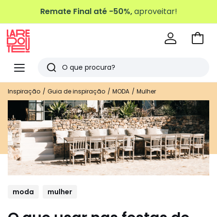
Remate Final até -50%,
aproveitar!
Ir
para
La
o
Redoute
Menu
Pesquisar
carri
Últimos
Inspiração
Guia de inspiração
MODA
Mulher
artigos
vistos
moda
mulher