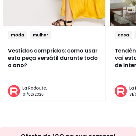
moda
mulher
casa
Vestidos compridos: como usar
Tendênc
esta peça versátil durante todo
vai es
o ano?
de inte
La Redoute,
La
01/02/2026
31/
Newsletter