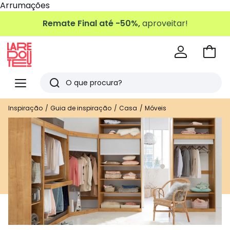
Arrumações
Remate Final até -50%,
aproveitar!
Ir
para
La
o
Redoute
Menu
Pesquisar
carri
Últimos
Inspiração
Guia de inspiração
Casa
Móveis
artigos
vistos