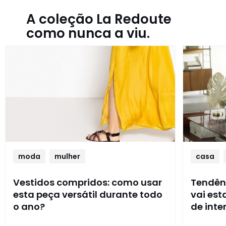
A coleção La Redoute
como nunca a viu.
moda
mulher
casa
Vestidos compridos: como usar
Tendênc
esta peça versátil durante todo
vai es
o ano?
de inte