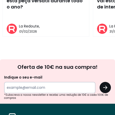
esta peça versátil durante todo
vai es
o ano?
de inte
La Redoute,
La
01/02/2026
31/
Newsletter
Oferta de 10€ na sua compra!
Indique o seu e-mail
OK
*Subscreva a nossa newsletter e receba uma redução de 10€ a cada 100€ de
compras