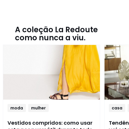
A coleção La Redoute
como nunca a viu.
moda
mulher
casa
Vestidos compridos: como usar
Tendênc