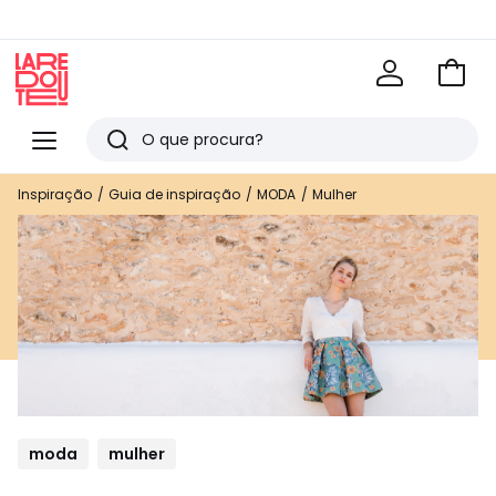
Ir
para
La
o
Redoute
Menu
Pesquisar
carri
Últimos
Inspiração
Guia de inspiração
MODA
Mulher
artigos
vistos
moda
mulher