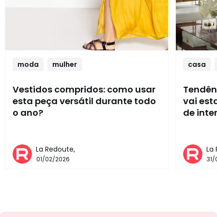
moda
mulher
casa
Vestidos compridos: como usar
Tendênc
esta peça versátil durante todo
vai es
o ano?
de inte
La Redoute,
La
01/02/2026
31/