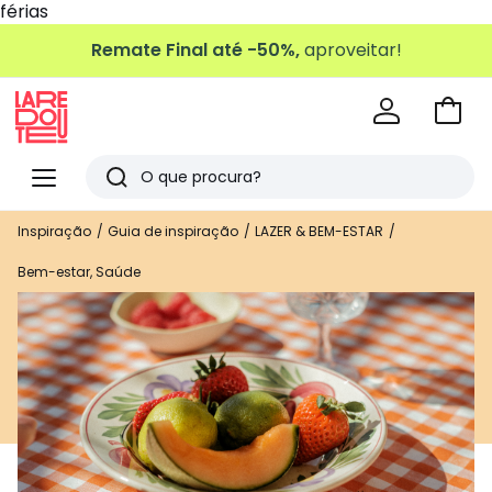
férias
Remate Final até -50%,
aproveitar!
Ir
para
La
o
Redoute
Menu
Pesquisar
carri
Últimos
Inspiração
Guia de inspiração
LAZER & BEM-ESTAR
artigos
Bem-estar, Saúde
vistos