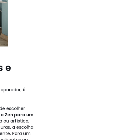
s e
 aparador,
é
de escolher
ão Zen para um
ou artística,
turas, a escolha
mente. Para um
melhantes ou