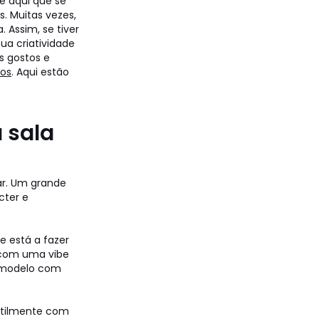
é aqui que se
. Muitas vezes,
 Assim, se tiver
ua criatividade
s gostos e
hos
. Aqui estão
 sala
r. Um grande
cter e
e está a fazer
 com uma vibe
m modelo com
btilmente com