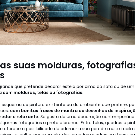
as suas molduras, fotografia
s
grande que pretende decorar esteja por cima do sofá ou de um
la com molduras, telas ou fotografias.
esquema de pintura existente ou do ambiente que prefere, po
icos:
com bonitas frases de mantra ou desenhos de inspiraç
edor e relaxante
. Se gosta de uma decoração contemporânea 
lgumas fotografias a preto e branco. Entre telas, quadros e pin
a e oferece a possibilidade de adornar a sua parede muito facil
nioso, escolha, por exemplo, dois grandes quadros em tons se