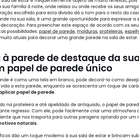
sala de estar é frequentemente objeto de muita reflexão, pois 
sua família à noite, onde relaxa ou onde recebe os seus amigos
ração escolhido para esta divisão dá o tom para o resto da casa.
de na sua sala, é uma grande oportunidade para expressar a s
a decoração. Para preencher este espaço de acordo com os seu
as possibilidades:
papel de parede
,
molduras
,
prateleiras
,
espel
muito atuais para decorar uma grande parede na sala de estar.
 à parede de destaque da sua
 papel de parede único
nde é como uma tela em branco, pode decorá-la como deseja
 vida a esta parede, enquanto se acrescenta um toque de cará
aplicar papel de parede.
o na prateleira e até apelidado de antiquado, o papel de pared
gante regresso. Com ele, pode facilmente criar uma atmosfera
ente que nos trasporta para outras paragens optando por u
otivos naturais.
ficos dão um toque moderno à sua sala de estar e brincam su