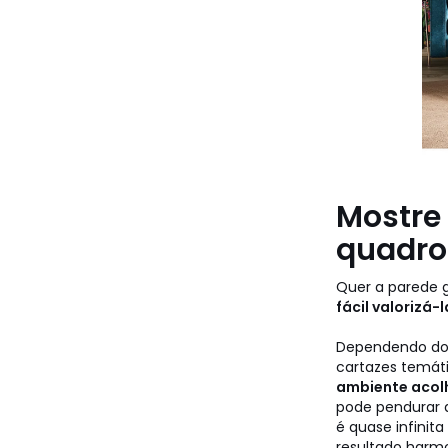
Mostre 
quadro
Quer a parede 
fácil valorizá-
Dependendo do 
cartazes temát
ambiente acolh
pode pendurar a
é quase infinit
resultado harmo