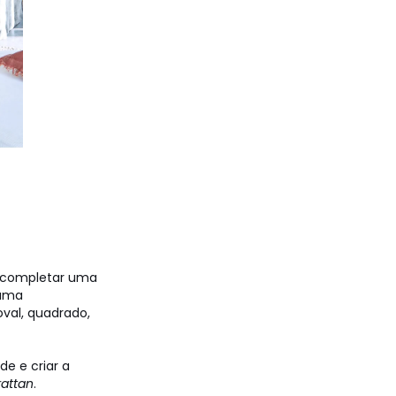
 e completar uma
 uma
val, quadrado,
e e criar a
rattan
.