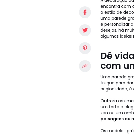
A decoração da 
encontra com a 
o estilo de deco
uma parede gran
e personalizar 
desejos, há muit
algumas ideias 
Dê vida
com um
Uma parede gra
truque para dar
originalidade, é
Outrora arrumad
um forte e ele
zen ou um ambi
paisagens ou m
Os modelos grá