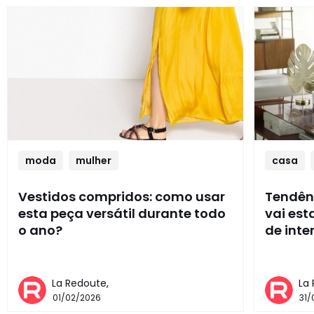
moda
mulher
casa
Vestidos compridos: como usar
Tendênc
esta peça versátil durante todo
vai es
o ano?
de inte
La Redoute,
La
01/02/2026
31/