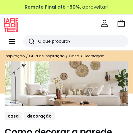
Remate Final até -50%,
aproveitar!
Ir
para
La
o
Redoute
Menu
Pesquisar
carri
Últimos
Inspiração
Guia de inspiração
Casa
Decoração
artigos
vistos
casa
decoração
Como decorar a parede