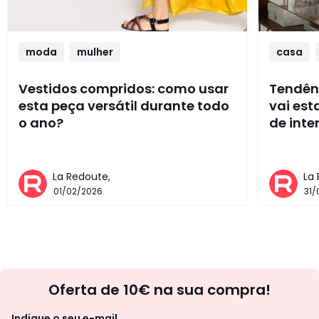
moda
mulher
casa
Vestidos compridos: como usar
Tendênc
esta peça versátil durante todo
vai es
o ano?
de inte
La Redoute,
La
01/02/2026
31/
Newsletter
Oferta de 10€ na sua compra!
Indique o seu e-mail