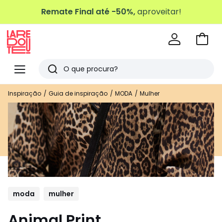
Remate Final até -50%,
aproveitar!
Ir
para
La
o
Redoute
Menu
Pesquisar
carri
Últimos
Inspiração
Guia de inspiração
MODA
Mulher
artigos
vistos
moda
mulher
Animal Print