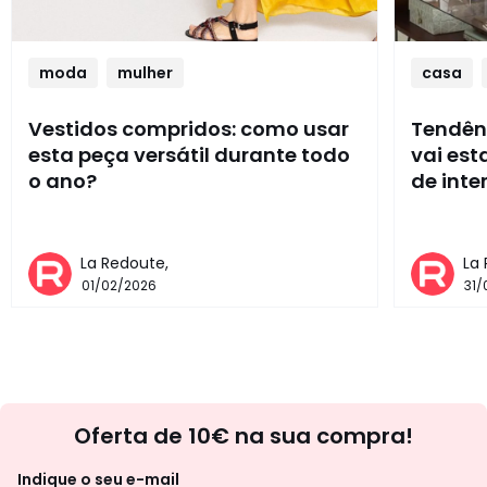
moda
mulher
casa
Vestidos compridos: como usar
Tendênc
esta peça versátil durante todo
vai es
o ano?
de inte
La Redoute,
La
01/02/2026
31/
Newsletter
Oferta de 10€ na sua compra!
Indique o seu e-mail