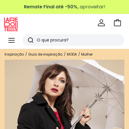
Remate Final até -50%,
aproveitar!
Ir
para
La
o
Redoute
Menu
Pesquisar
carri
Últimos
Inspiração
Guia de inspiração
MODA
Mulher
artigos
vistos