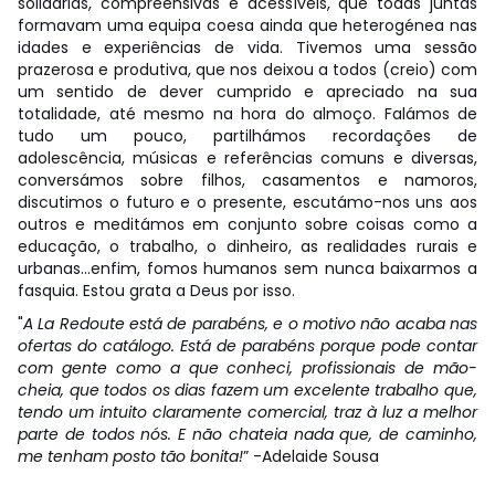
solidárias, compreensivas e acessíveis, que todas juntas
formavam uma equipa coesa ainda que heterogénea nas
idades e experiências de vida. Tivemos uma sessão
prazerosa e produtiva, que nos deixou a todos (creio) com
um sentido de dever cumprido e apreciado na sua
totalidade, até mesmo na hora do almoço. Falámos de
tudo um pouco, partilhámos recordações de
adolescência, músicas e referências comuns e diversas,
conversámos sobre filhos, casamentos e namoros,
discutimos o futuro e o presente, escutámo-nos uns aos
outros e meditámos em conjunto sobre coisas como a
educação, o trabalho, o dinheiro, as realidades rurais e
urbanas…enfim, fomos humanos sem nunca baixarmos a
fasquia. Estou grata a Deus por isso.
"
A La Redoute está de parabéns, e o motivo não acaba nas
ofertas do catálogo. Está de parabéns porque pode contar
com gente como a que conheci, profissionais de mão-
cheia, que todos os dias fazem um excelente trabalho que,
tendo um intuito claramente comercial, traz à luz a melhor
parte de todos nós. E não chateia nada que, de caminho,
me tenham posto tão bonita!
” -Adelaide Sousa