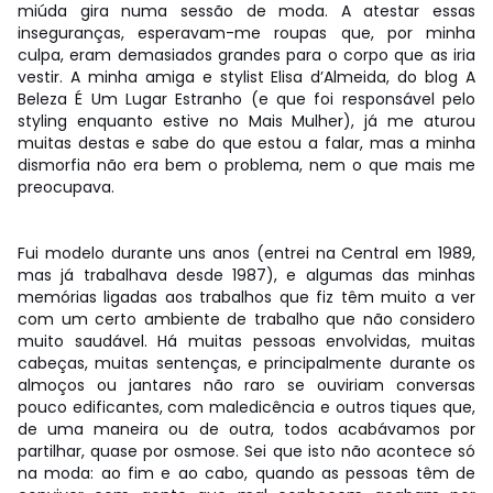
miúda gira numa sessão de moda. A atestar essas
inseguranças, esperavam-me roupas que, por minha
culpa, eram demasiados grandes para o corpo que as iria
vestir. A minha amiga e stylist Elisa d’Almeida, do blog A
Beleza É Um Lugar Estranho (e que foi responsável pelo
styling enquanto estive no Mais Mulher), já me aturou
muitas destas e sabe do que estou a falar, mas a minha
dismorfia não era bem o problema, nem o que mais me
preocupava.
Fui modelo durante uns anos (entrei na Central em 1989,
mas já trabalhava desde 1987), e algumas das minhas
memórias ligadas aos trabalhos que fiz têm muito a ver
com um certo ambiente de trabalho que não considero
muito saudável. Há muitas pessoas envolvidas, muitas
cabeças, muitas sentenças, e principalmente durante os
almoços ou jantares não raro se ouviriam conversas
pouco edificantes, com maledicência e outros tiques que,
de uma maneira ou de outra, todos acabávamos por
partilhar, quase por osmose. Sei que isto não acontece só
na moda: ao fim e ao cabo, quando as pessoas têm de