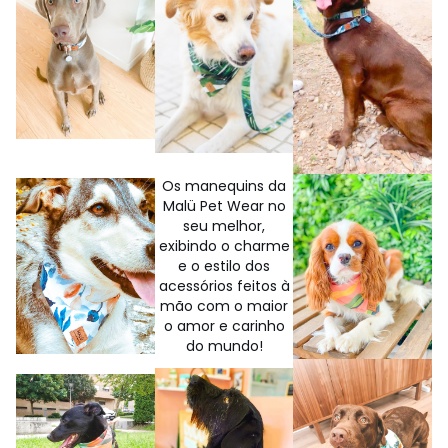
Os manequins da
Malü Pet Wear no
seu melhor,
exibindo o charme
e o estilo dos
acessórios feitos à
mão com o maior
o amor e carinho
do mundo!