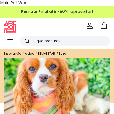
Malu Pet Wear
Remate Final até -50%,
aproveitar!
Ir
para
La
o
Redoute
Menu
Pesquisar
carri
Últimos
Inspiração
Artigo
BEM-ESTAR
Lazer
artigos
vistos