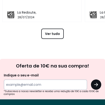
La Redoute,
La
28/07/2024
28
Ver tudo
Newsletter
Oferta de 10€ na sua compra!
Indique o seu e-mail
OK
*Subscreva a nossa newsletter e receba uma redução de 10€ a cada 100€ de
compras