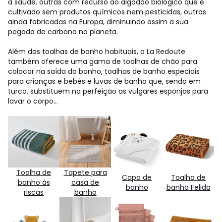
a saúde, outras com recurso ao algodão biológico que é
cultivado sem produtos químicos nem pesticidas, outras
ainda fabricadas na Europa, diminuindo assim a sua
pegada de carbono no planeta.
Além das toalhas de banho habituais, a La Redoute
também oferece uma gama de toalhas de chão para
colocar na saída do banho, toalhas de banho especiais
para crianças e bebés e luvas de banho que, sendo em
turco, substituem na perfeição as vulgares esponjas para
lavar o corpo...
Toalha de
Tapete para
Capa de
Toalha de
banho às
casa de
banho
banho Felida
riscas
banho