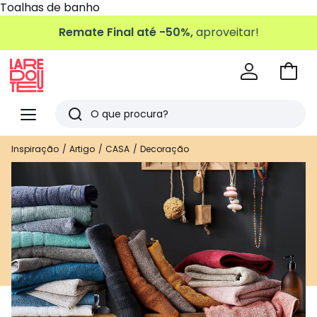
Toalhas de banho
Remate Final até -50%,
aproveitar!
Ir
para
La
o
Redoute
Menu
Pesquisar
carri
Últimos
Inspiração
Artigo
CASA
Decoração
artigos
vistos