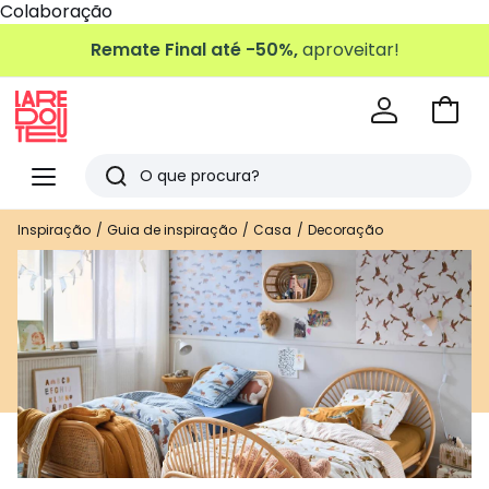
Colaboração
Remate Final até -50%,
aproveitar!
Ir
para
La
o
Redoute
Menu
Pesquisar
carri
Últimos
Inspiração
Guia de inspiração
Casa
Decoração
artigos
vistos