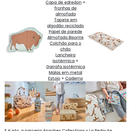
Capa de edredon
+
fronhas de
almofada
Tapete em
algodão reciclado
Papel de parede
Almofada Bisonte
Colchão para o
chão
Lancheira
isotérmica
+
Garrafa isotérmica
Malas em metal
Estojo
+
Caderno
E é isto, a parceria
Apaches Collections x La Redoute