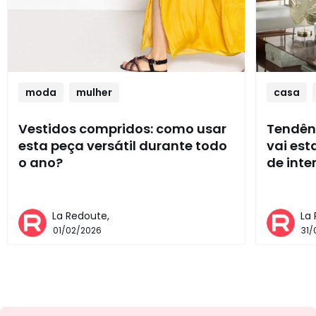
moda
mulher
casa
Vestidos compridos: como usar
Tendênc
esta peça versátil durante todo
vai es
o ano?
de inte
La Redoute,
La
01/02/2026
31/
Newsletter