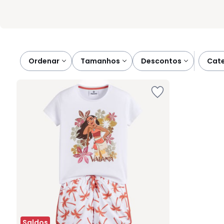
Ordenar
tamanhos
descontos
cat
Saldos