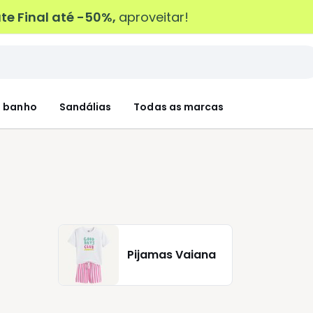
e Final até -50%,
aproveitar!
 banho
Sandálias
Todas as marcas
Pijamas Vaiana