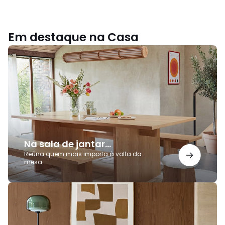
Em destaque na Casa
Na
sala
de
jantar...
Na sala de jantar...
Reúna quem mais importa à volta da
mesa.
Elegância
e
funcionalidade