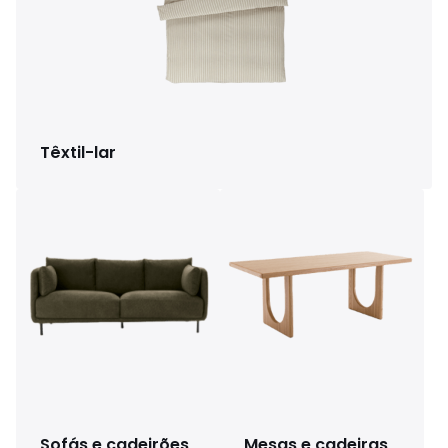
Têxtil-lar
Sofás e cadeirões
Mesas e cadeiras