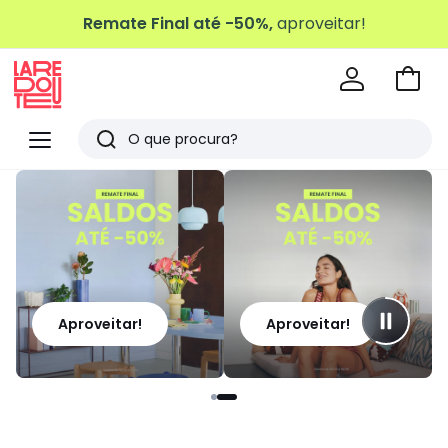
Remate Final até -50%,
aproveitar!
Ir
para
La
o
Redoute
Menu
Pesquisar
carri
Últimos
artigos
vistos
Aproveitar!
Aproveitar!