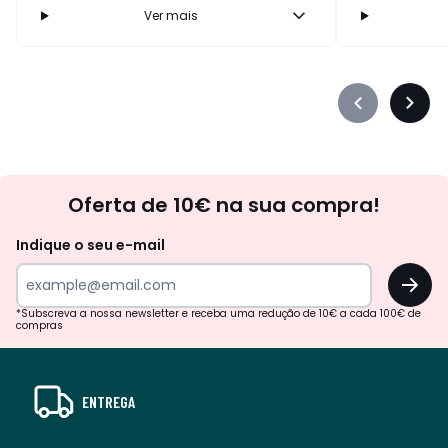
Ver mais
Précédent
Suiva
-
-
défiler
défile
à
à
Newsletter
gauche
droit
Oferta de 10€ na sua compra!
Indique o seu e-mail
OK
*Subscreva a nossa newsletter e receba uma redução de 10€ a cada 100€ de
compras
ENTREGA