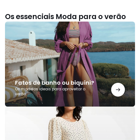
Os essenciais Moda para o verão
Fatos
de
banho
ou
biquíni?
Fatos de banho ou biquíni?
Os modelos ideais para aproveitar o
verão.
Vestidos
de
verão