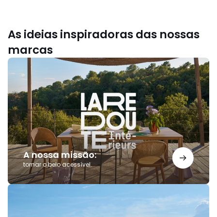
As ideias inspiradoras das nossas
marcas
A
nossa
missão:
A nossa missão:
tornar o belo acessível.
Saldos
AMPM