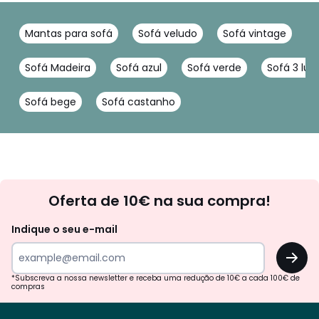
Mantas para sofá
Sofá veludo
Sofá vintage
S
Sofá Madeira
Sofá azul
Sofá verde
Sofá 3 lug
Sofá bege
Sofá castanho
Newsletter
Oferta de 10€ na sua compra!
Indique o seu e-mail
OK
*Subscreva a nossa newsletter e receba uma redução de 10€ a cada 100€ de
compras