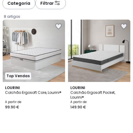
Categoria
Filtrar
8 artigos
Top Vendas
LOURINI
LOURINI
Colchão Ergosoft Core, Lourini®
Colchão Ergosoft Pocket,
Lourini®
Preço
A partir de
A partir de
99.90 €
149.90 €
a
partir
de
99.90
€.