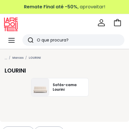
Remate Final até -50%,
aproveitar!
Ir
para
La
o
Redoute
Menu
Pesquisar
carri
Últimos
...
artigos
Marcas
LOURINI
vistos
LOURINI
Sofás-cama
Lourini