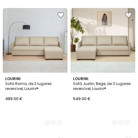
2
LOURINI
2
LOURINI
Sofá Roma, de 3 lugares
Sofá Justin, Bege, de 3 Lugares
Cores
Cores
reversível, Lourini®
reversível, Lourini®
489.00 €
549.00 €