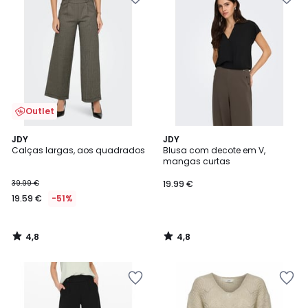
Outlet
4,8
4,8
JDY
JDY
/ 5
/ 5
Calças largas, aos quadrados
Blusa com decote em V,
mangas curtas
39.99 €
19.99 €
19.59 €
-51%
4,8
4,8
/
/
5
5