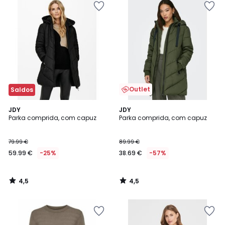
Outlet
Saldos
4,5
4,5
JDY
JDY
/ 5
/ 5
Parka comprida, com capuz
Parka comprida, com capuz
79.99 €
89.99 €
59.99 €
-25%
38.69 €
-57%
4,5
4,5
/
/
5
5