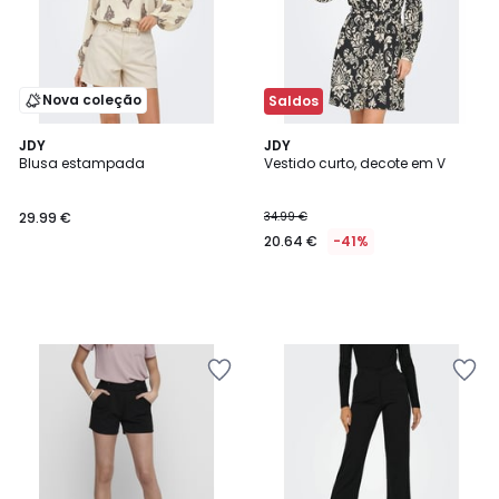
Nova coleção
Saldos
JDY
JDY
Blusa estampada
Vestido curto, decote em V
29.99 €
34.99 €
20.64 €
-41%