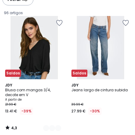
gauche
droite
96 artigos
Saldos
Saldos
4,3
4
JDY
JDY
/ 5
Blusa com mangas 3/4,
Jeans largo de cintura subida
Cores
decote em V
Preço
A partir de
21.99 €
39.99 €
a
13.41 €
-39%
27.99 €
-30%
partir
de
13.41
4,3
€
/
5