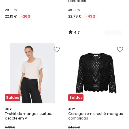
bordados
29.99 €
39.99 €
22.19 €
-26%
22.79 €
-43%
4,7
/
5
Saldos
Saldos
4
JDY
JDY
/
T-shirt de mangas curtas,
Cardigan em croché, mangas
5
decote em V
compridas
14.99 €
24.99 €