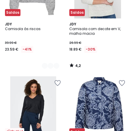
Saldos
Saldos
4,2
2
JDY
JDY
/ 5
Camisola às riscas
Camisola com decote em V,
Cores
malha macia
39.99 €
26.99 €
23.59 €
-41%
18.89 €
-30%
4,2
/
5