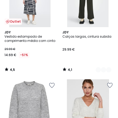
Outlet
4,5
4,1
JDY
3
JDY
/ 5
/ 5
Vestido estampado de
Calças largas, cintura subida
Cores
comprimento médio com cinto
29.99 €
29.99 €
14.69 €
-51%
4,5
4,1
/
/
5
5