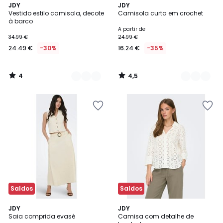
4
4,5
2
JDY
3
JDY
/
/ 5
Vestido estilo camisola, decote
Camisola curta em crochet
Cores
Cores
5
à barco
A partir de
34.99 €
24.99 €
24.49 €
-30%
16.24 €
-35%
4
4,5
/
/
5
5
Saldos
Saldos
4,7
JDY
3
JDY
/ 5
Saia comprida evasé
Camisa com detalhe de
Cores