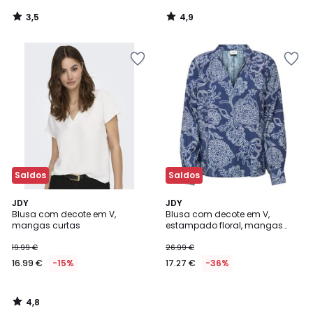
3,5
4,9
/
/
5
5
Saldos
Saldos
4,8
JDY
JDY
/ 5
Blusa com decote em V,
Blusa com decote em V,
mangas curtas
estampado floral, mangas
compridas
19.99 €
26.99 €
16.99 €
-15%
17.27 €
-36%
4,8
/