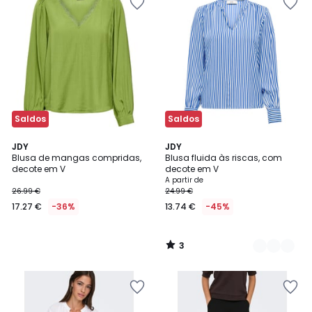
Saldos
Saldos
3
JDY
3
JDY
/
Blusa de mangas compridas,
Blusa fluida às riscas, com
Cores
5
decote em V
decote em V
A partir de
26.99 €
24.99 €
17.27 €
-36%
13.74 €
-45%
3
/
5