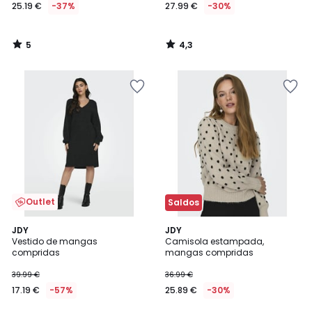
25.19 €
-37%
27.99 €
-30%
5
4,3
/
/
5
5
Outlet
Saldos
3,5
4,9
JDY
JDY
/ 5
/ 5
Vestido de mangas
Camisola estampada,
compridas
mangas compridas
39.99 €
36.99 €
17.19 €
-57%
25.89 €
-30%