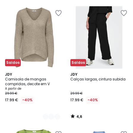
5
Saldos
Saldos
4,6
2
JDY
JDY
/ 5
Camisola de mangas
Calças largas, cintura subida
Cores
compridas, decote em V
A partir de
29.99 €
29.99 €
17.99 €
-40%
17.99 €
-40%
4,6
/
5