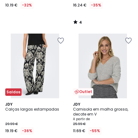
10.19 €
-32%
16.24 €
-35%
4
/
5
Outlet
Saldos
4,3
JDY
2
JDY
/ 5
Calças largas estampadas
Camisola em malha grossa,
Cores
decote em V
A partir de
29.99 €
25.99 €
19.19 €
-36%
11.69 €
-55%