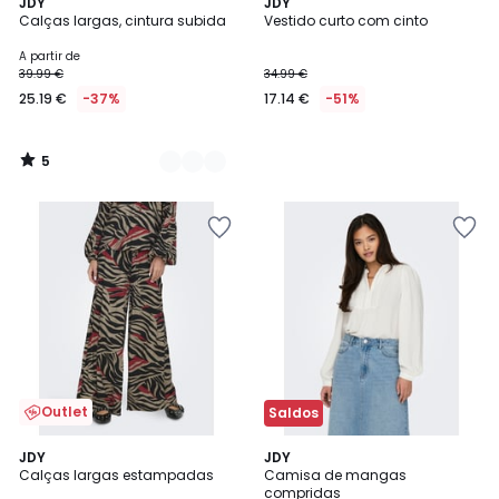
5
2
JDY
JDY
/
Calças largas, cintura subida
Vestido curto com cinto
Cores
5
A partir de
39.99 €
34.99 €
25.19 €
-37%
17.14 €
-51%
5
/
5
Outlet
Saldos
3,7
JDY
2
JDY
/ 5
Calças largas estampadas
Camisa de mangas
Cores
compridas