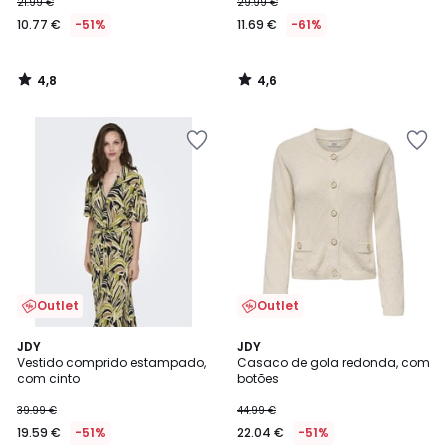
21.99 €
29.99 €
10.77 €
-51%
11.69 €
-61%
4,8
4,6
/
/
5
5
Outlet
Outlet
4,8
4,3
JDY
JDY
/ 5
/ 5
Vestido comprido estampado,
Casaco de gola redonda, com
com cinto
botões
39.99 €
44.99 €
19.59 €
-51%
22.04 €
-51%