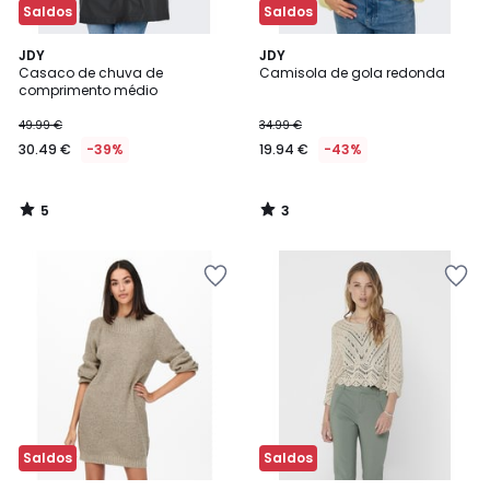
Saldos
Saldos
5
3
JDY
JDY
/
/
Casaco de chuva de
Camisola de gola redonda
5
5
comprimento médio
49.99 €
34.99 €
30.49 €
-39%
19.94 €
-43%
5
3
/
/
5
5
Saldos
Saldos