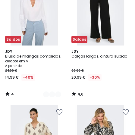
Saldos
Saldos
4
4,6
3
JDY
JDY
/
/ 5
Blusa de mangas compridas,
Calças largas, cintura subida
Cores
5
decote em V
A partir de
24.99 €
29.99 €
14.99 €
-40%
20.99 €
-30%
4
4,6
/
/
5
5