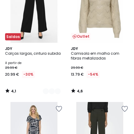
Outlet
Saldos
4,1
4,6
3
JDY
JDY
/ 5
/ 5
Calças largas, cintura subida
Camisola em malha com
Cores
fibras metalizadas
A partir de
29.99 €
29.99 €
20.99 €
-30%
13.79 €
-54%
4,1
4,6
/
/
5
5