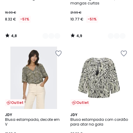
Cores
Cores
mangas curtas
16.99 €
21.99 €
8.32 €
-51%
10.77 €
-51%
4,8
4,9
/
/
5
5
Outlet
Outlet
4,8
4,6
JDY
JDY
/ 5
/ 5
Blusa estampada, decote em
Blusa estampada com cordão
V
para atar na gola