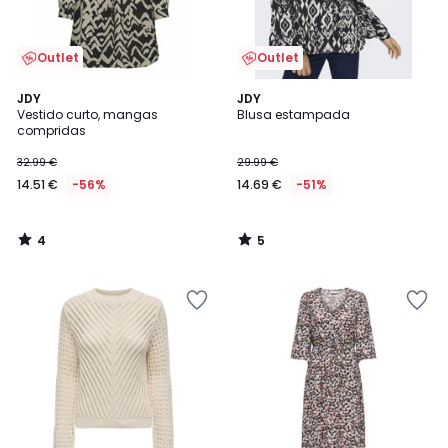
Outlet
Outlet
4
5
JDY
JDY
/
/
Vestido curto, mangas
Blusa estampada
5
5
compridas
32.99 €
29.99 €
14.51 €
-56%
14.69 €
-51%
4
5
/
/
5
5