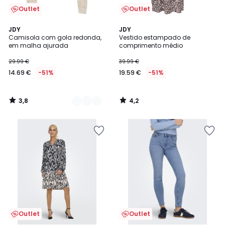
Outlet
Outlet
3,8
4,2
2
JDY
JDY
/ 5
/ 5
Camisola com gola redonda,
Vestido estampado de
Cores
em malha ajurada
comprimento médio
29.99 €
39.99 €
14.69 €
-51%
19.59 €
-51%
3,8
4,2
/
/
5
5
Outlet
Outlet