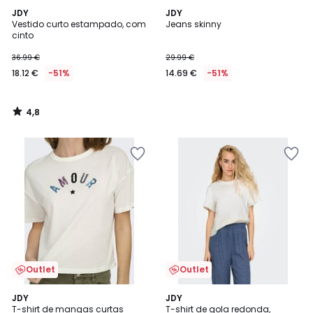
4,8
JDY
JDY
/ 5
Vestido curto estampado, com
Jeans skinny
cinto
36.99 €
29.99 €
18.12 €
-51%
14.69 €
-51%
4,8
/
5
Outlet
Outlet
4,8
4,9
2
JDY
3
JDY
/ 5
/ 5
T-shirt de mangas curtas
T-shirt de gola redonda,