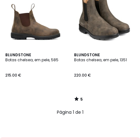
5
BLUNDSTONE
BLUNDSTONE
/
Botas chelsea, em pele, 585
Botas chelsea, em pele, 1351
5
215.00 €
220.00 €
5
/
5
Página 1 de 1