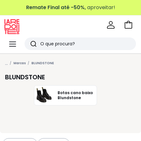
Remate Final até -50%,
aproveitar!
Ir
para
La
o
Redoute
Menu
Pesquisar
carri
Últimos
...
artigos
Marcas
BLUNDSTONE
vistos
BLUNDSTONE
Botas cano baixo
Blundstone