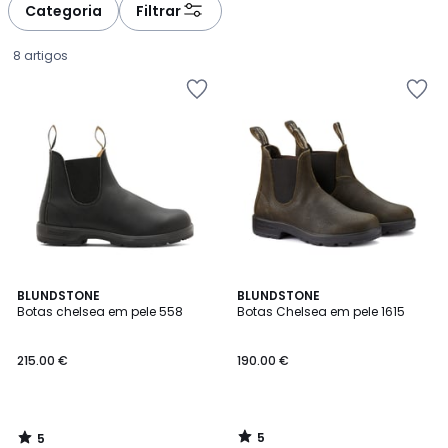
Categoria
Filtrar
8 artigos
5
5
BLUNDSTONE
BLUNDSTONE
/
/
Botas chelsea em pele 558
Botas Chelsea em pele 1615
5
5
215.00
215.00 €
190.00 €
€.
5
5
/
/