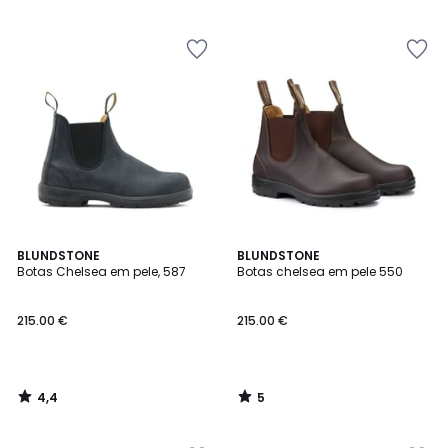
5
5
4,4
5
BLUNDSTONE
BLUNDSTONE
/ 5
/
Botas Chelsea em pele, 587
Botas chelsea em pele 550
5
215.00 €
215.00 €
4,4
5
/
/
5
5