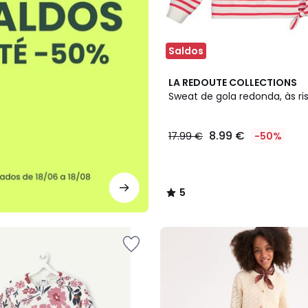
Saldos
5
LA REDOUTE COLLECTIONS
/
Sweat de gola redonda, às ri
5
8.99 €
17.99 €
-50%
5
/
5