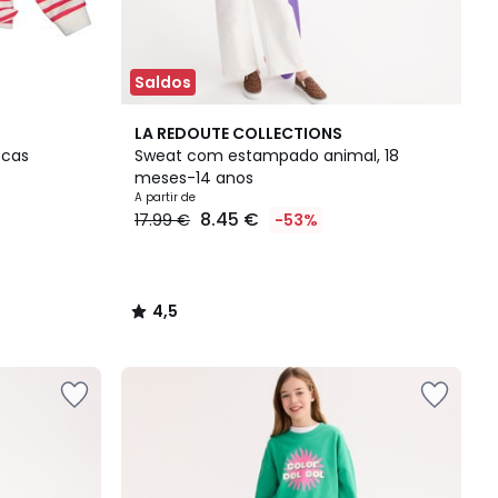
Saldos
4,5
LA REDOUTE COLLECTIONS
/ 5
scas
Sweat com estampado animal, 18
meses-14 anos
A partir de
8.45 €
17.99 €
-53%
4,5
/
5