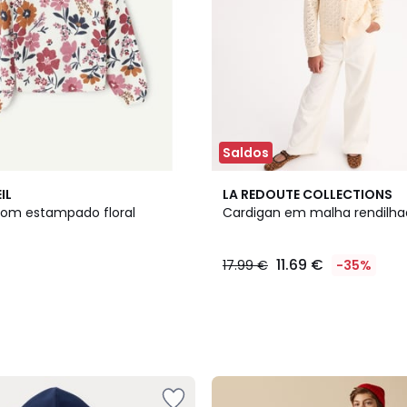
Saldos
2
IL
LA REDOUTE COLLECTIONS
Cores
om estampado floral
Cardigan em malha rendilh
11.69 €
17.99 €
-35%