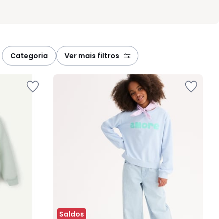
categoria
ver mais filtros
Saldos