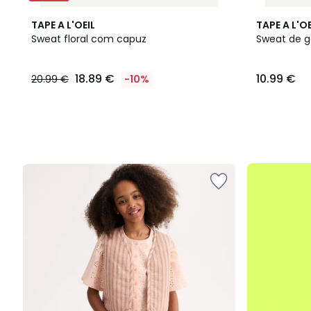
TAPE A L'OEIL
TAPE A L'OE
Sweat floral com capuz
Sweat de go
18.89
18.89 €
10.99 €
20.99 €
-10%
€
em
vez
de
20.99
€
10%
até
de
-50%
desconto
aplicado.