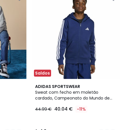
Saldos
2
4,8
ADIDAS SPORTSWEAR
Cores
/ 5
Sweat com fecho em moletão
cardado, Campeonato do Mundo de
2026
40.04 €
44.99 €
-11%