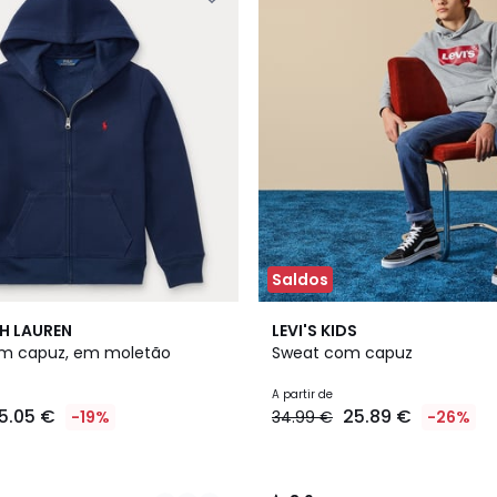
Saldos
2
3,9
H LAUREN
LEVI'S KIDS
Cores
/ 5
m capuz, em moletão
Sweat com capuz
A partir de
5.05 €
25.89 €
-19%
34.99 €
-26%