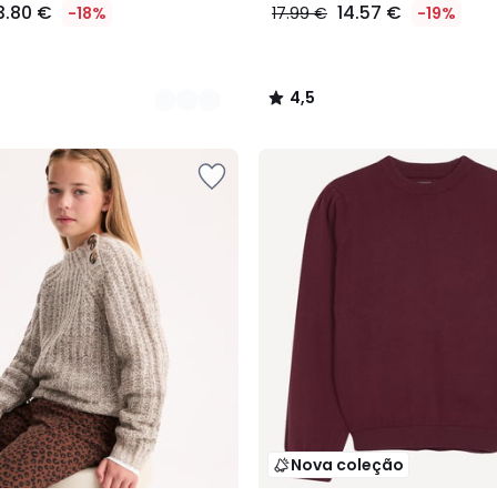
3.80 €
14.57 €
-18%
17.99 €
-19%
4,5
/
5
Nova coleção