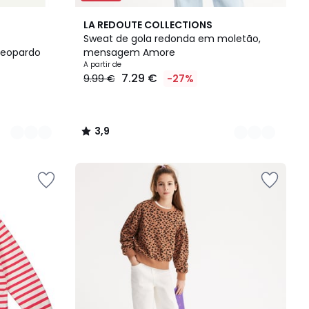
2
3,9
LA REDOUTE COLLECTIONS
Cores
/ 5
Sweat de gola redonda em moletão,
eopardo
mensagem Amore
A partir de
7.29 €
9.99 €
-27%
3,9
/
5