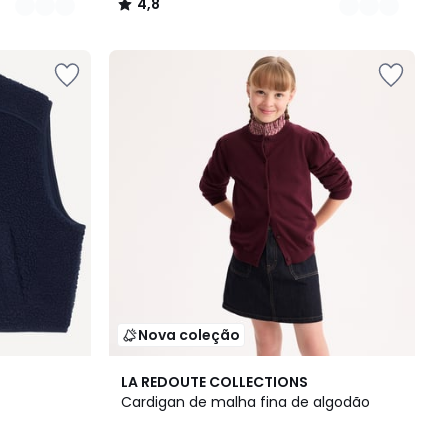
4,8
/
5
Nova coleção
2
LA REDOUTE COLLECTIONS
Cores
Cardigan de malha fina de algodão