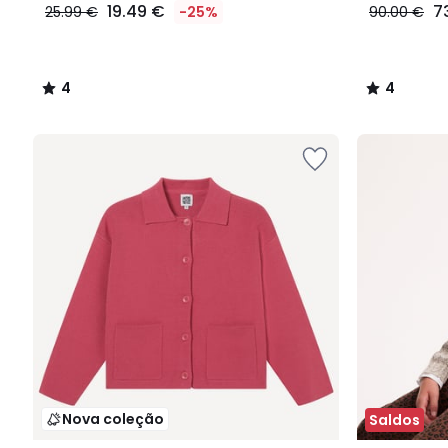
19.49 €
7
25.99 €
-25%
90.00 €
4
4
/
/
5
5
Nova coleção
Saldos