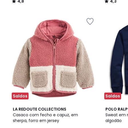
4,8
4,3
/
/
5
5
Saldos
Saldos
4
3
4
LA REDOUTE COLLECTIONS
POLO RALP
/
Cores
/
Casaco com fecho e capuz, em
Sweat em 
5
5
sherpa, forro em jersey
algodão