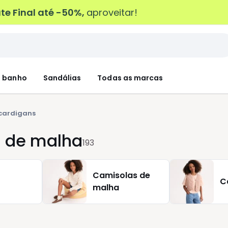
e Final até -50%,
aproveitar!
 banho
Sandálias
Todas as marcas
 cardigans
s de malha
193
Camisolas de
C
malha