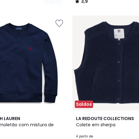
3,9
/
5
Saldos
3
4,5
H LAUREN
LA REDOUTE COLLECTIONS
Cores
/ 5
moletão com mistura de
Colete em sherpa
A partir de