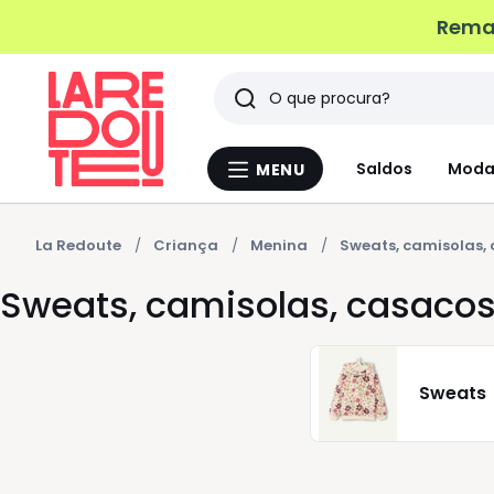
Remat
Pesquisar
Últimos
Saldos
Moda
MENU
Menu
artigos
La
Redoute
vistos
La Redoute
Criança
Menina
Sweats, camisolas,
Sweats, camisolas, casaco
Sweats