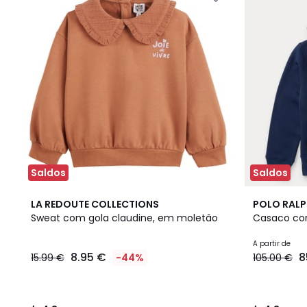
Saldos
Saldos
4,8
2
4,3
LA REDOUTE COLLECTIONS
POLO RALP
/ 5
Cores
/ 5
Sweat com gola claudine, em moletão
Casaco co
A partir de
8.95 €
8
15.99 €
-44%
105.00 €