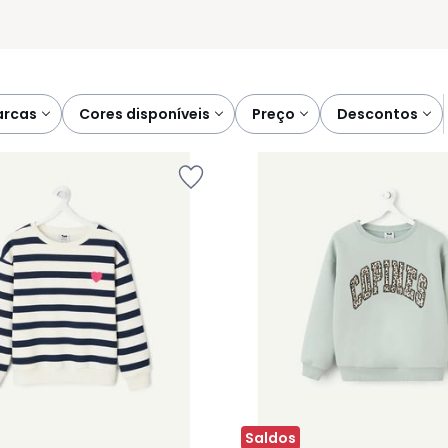
marcas
cores disponíveis
preço
descontos
Saldos