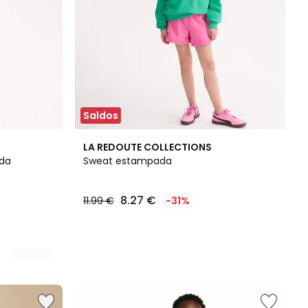
Saldos
LA REDOUTE COLLECTIONS
ada
Sweat estampada
8.27 €
11.99 €
-31%