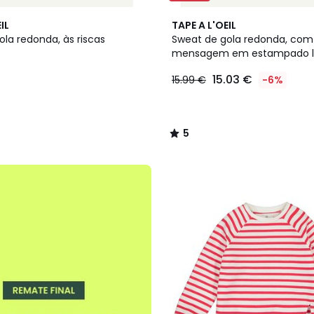
2
5
IL
TAPE A L'OEIL
Cores
/
la redonda, às riscas
Sweat de gola redonda, com
5
mensagem em estampado l
15.03 €
15.99 €
-6%
5
/
5