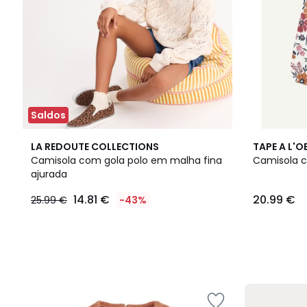
Saldos
LA REDOUTE COLLECTIONS
TAPE A L'OE
Camisola com gola polo em malha fina
Camisola c
ajurada
14.81 €
20.99 €
25.99 €
-43%