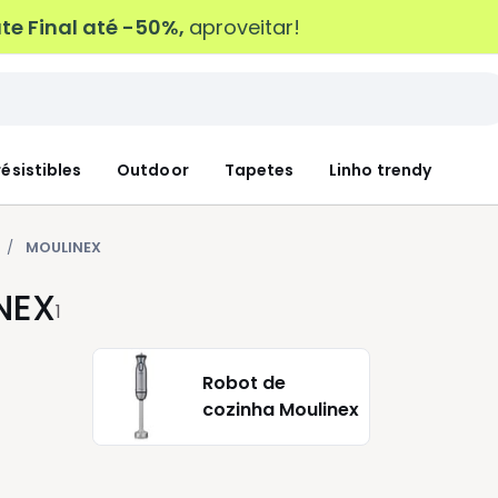
e Final até -50%,
aproveitar!
résistibles
Outdoor
Tapetes
Linho trendy
MOULINEX
NEX
1
Robot de
cozinha Moulinex