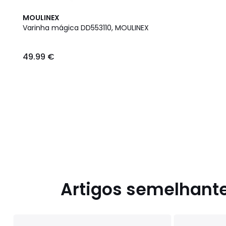
MOULINEX
Varinha mágica DD553110, MOULINEX
49.99
49.99 €
€.
Artigos semelhant