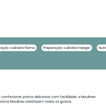
ração culinária Flama
Preparação culinária Haeger
Nutr
onfecionar pratos deliciosos com facilidade, a Moulinex
icos Moulinex satisfazem todos os gostos.