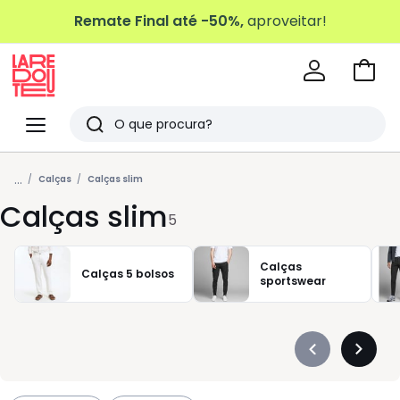
Remate Final até -50%,
aproveitar!
Ir
para
La
o
Redoute
Menu
Pesquisar
carri
Últimos
...
artigos
Calças
Calças slim
Calças slim
vistos
5
Calças
Calças 5 bolsos
sportswear
Précédent
Suivan
-
-
défiler
défiler