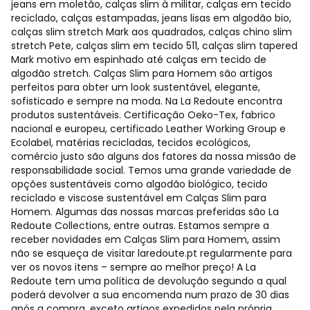
jeans em moletão, calças slim à militar, calças em tecido
reciclado, calças estampadas, jeans lisas em algodão bio,
calças slim stretch Mark aos quadrados, calças chino slim
stretch Pete, calças slim em tecido 511, calças slim tapered
Mark motivo em espinhado até calças em tecido de
algodão stretch. Calças Slim para Homem são artigos
perfeitos para obter um look sustentável, elegante,
sofisticado e sempre na moda. Na La Redoute encontra
produtos sustentáveis. Certificação Oeko-Tex, fabrico
nacional e europeu, certificado Leather Working Group e
Ecolabel, matérias recicladas, tecidos ecológicos,
comércio justo são alguns dos fatores da nossa missão de
responsabilidade social. Temos uma grande variedade de
opções sustentáveis como algodão biológico, tecido
reciclado e viscose sustentável em Calças Slim para
Homem. Algumas das nossas marcas preferidas são La
Redoute Collections, entre outras. Estamos sempre a
receber novidades em Calças Slim para Homem, assim
não se esqueça de visitar laredoute.pt regularmente para
ver os novos itens – sempre ao melhor preço! A La
Redoute tem uma política de devolução segundo a qual
poderá devolver a sua encomenda num prazo de 30 dias
após a compra, exceto artigos expedidos pela própria