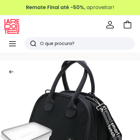
Remate Final até -50%,
aproveitar!
Ir
para
La
o
Redoute
Menu
Pesquisar
carri
Últimos
artigos
vistos