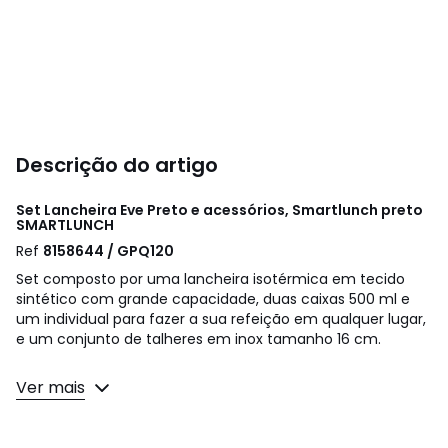
Descrição do artigo
Set Lancheira Eve Preto e acessórios, Smartlunch preto
SMARTLUNCH
Ref
8158644 / GPQ120
Set composto por uma lancheira isotérmica em tecido
sintético com grande capacidade, duas caixas 500 ml e
um individual para fazer a sua refeição em qualquer lugar,
e um conjunto de talheres em inox tamanho 16 cm.
Cores
Preto
Ver mais
Tamanhos
TAMANHO ÚNICO