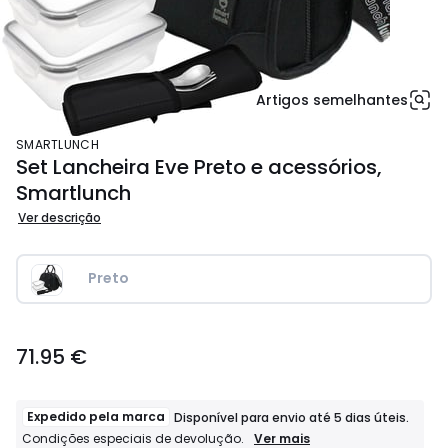
Artigos semelhantes
SMARTLUNCH
Set Lancheira Eve Preto e acessórios,
Smartlunch
Ver descrição
Preto 
71.95
71.95 €
€.
Expedido pela marca
Disponível para envio até 5 dias úteis.
Expedido
Ver mais
Condições especiais de devolução.