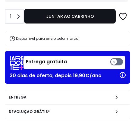
pela
marca
Disponível
Quantidade
1
JUNTAR AO CARRINHO
para
envio
até
5
dias
Disponível para envio pela marca
úteis.
Condições
especiais
de
Entrega gratuita
devolução.
30 dias de oferta, depois 19,90€/ano
ENTREGA
DEVOLUÇÃO GRÁTIS*