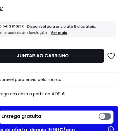
 €
o pela marca
Disponível para envio até 5 dias úteis.
Expedido
Ver mais
s especiais de devolução.
pela
marca
Disponível
para
JUNTAR AO CARRINHO
envio
até
5
dias
úteis.
ponível para envio pela marca
Condições
especiais
de
rega em casa a partir de
4.99 €
devolução.
Entrega gratuita
as de oferta, depois 19,90€/ano