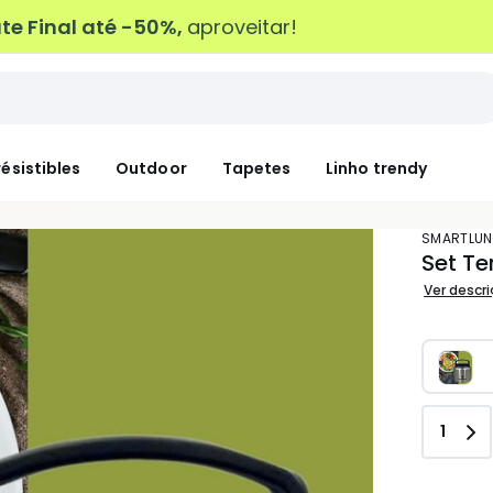
e Final até -50%,
aproveitar!
résistibles
Outdoor
Tapetes
Linho trendy
SMARTLU
Set T
Ver descr
Quant
1