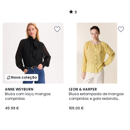
3
/
5
Nova coleção
ANNE WEYBURN
LEON & HARPER
Blusa com laço, mangas
Blusa estampada de mangas
compridas
compridas e gola redonda,
CODY
45.99 €
155.00 €