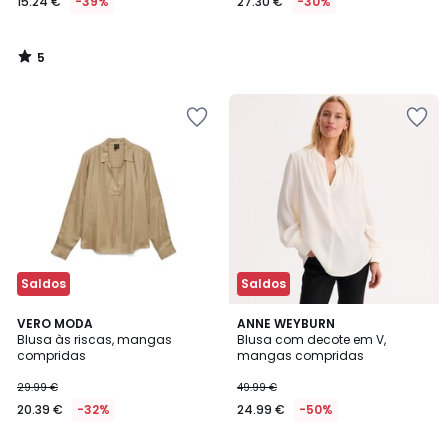
15.24 €
-39%
27.30 €
-30%
5
/
5
Saldos
Saldos
4,2
VERO MODA
ANNE WEYBURN
/ 5
Blusa às riscas, mangas
Blusa com decote em V,
compridas
mangas compridas
29.99 €
49.99 €
20.39 €
-32%
24.99 €
-50%