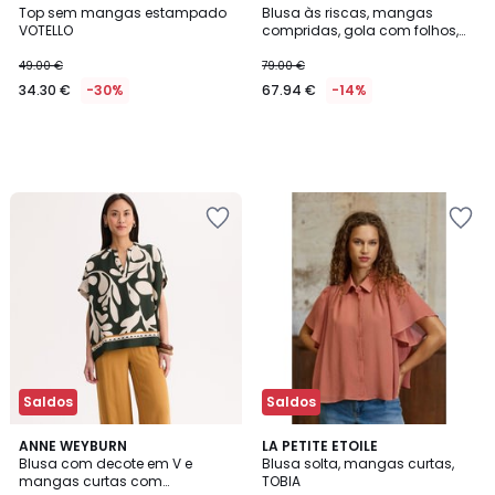
Top sem mangas estampado
Blusa às riscas, mangas
VOTELLO
compridas, gola com folhos,
BOYA
49.00 €
79.00 €
34.30 €
-30%
67.94 €
-14%
Saldos
Saldos
4,3
ANNE WEYBURN
LA PETITE ETOILE
/ 5
Blusa com decote em V e
Blusa solta, mangas curtas,
mangas curtas com
TOBIA