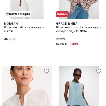
Nova coleção
Saldos
MORGAN
GRACE & MILA
Blusa de cetim de mangas
Blusa estampada de mangas
curtas
compridas, VALENCIA
45.00 €
75.00 €
52.50 €
-30%