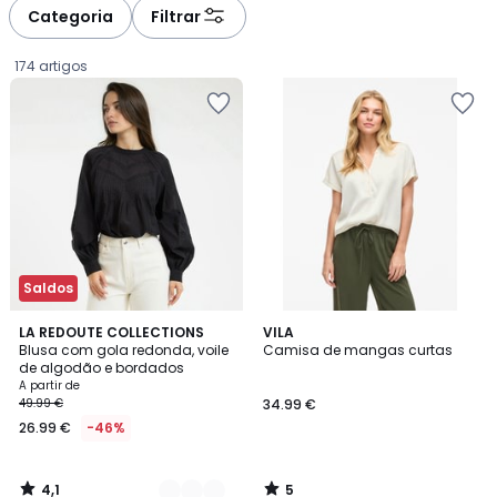
à
à
Categoria
Filtrar
gauche
droite
174 artigos
Saldos
4,1
5
2
LA REDOUTE COLLECTIONS
VILA
/ 5
/
Blusa com gola redonda, voile
Camisa de mangas curtas
Cores
5
de algodão e bordados
Preço
A partir de
49.99 €
34.99 €
a
26.99 €
-46%
partir
de
26.99
4,1
5