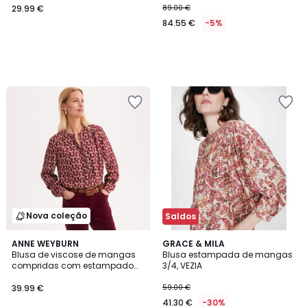
29.99 €
89.00 €
84.55 €
-5%
Nova coleção
Saldos
5
ANNE WEYBURN
GRACE & MILA
/
Blusa de viscose de mangas
Blusa estampada de mangas
5
compridas com estampado
3/4, VEZIA
floral e gola tunisina
39.99 €
59.00 €
41.30 €
-30%