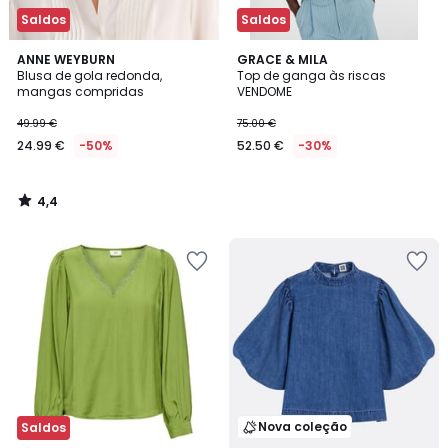
Saldos
Saldos
4,4
ANNE WEYBURN
GRACE & MILA
/ 5
Blusa de gola redonda,
Top de ganga às riscas
mangas compridas
VENDOME
49.99 €
75.00 €
24.99 €
-50%
52.50 €
-30%
4,4
/
5
Nova coleção
Saldos