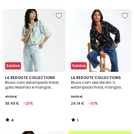
€
/
/
5
5
em
vez
de
49.99
€
46%
de
desconto
aplicado.
Saldos
Saldos
4
1
LA REDOUTE COLLECTIONS
LA REDOUTE COLLECTIONS
/
/
Blusa com estampado floral,
Blusa com decote em V,
5
5
gola redonda e mangas
estampado floral, mangas
bufantes
compridas
49.99 €
34.99 €
38.49 €
-23%
24.14 €
-31%
4
1
/
/
5
5
até