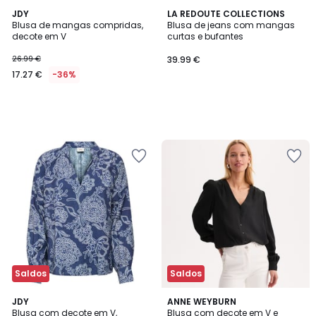
JDY
LA REDOUTE COLLECTIONS
Blusa de mangas compridas,
Blusa de jeans com mangas
decote em V
curtas e bufantes
26.99 €
39.99 €
17.27 €
-36%
Saldos
Saldos
4
JDY
2
ANNE WEYBURN
/
Blusa com decote em V,
Blusa com decote em V e