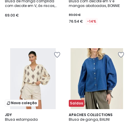
Blusa de manga comprida
Blusa com decote em V e
com decote em V, às riscas,
mangas abotoadas, BONNIE
BLAIKE
69.00 €
89.00 €
76.54 €
-14%
Nova coleção
Saldos
JDY
APACHES COLLECTIONS
Blusa estampada
Blusa de ganga, BALINI