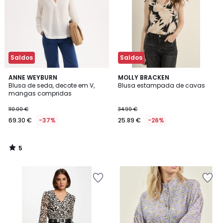
Saldos
Saldos
5
ANNE WEYBURN
MOLLY BRACKEN
/
Blusa de seda, decote em V,
Blusa estampada de cavas
5
mangas compridas
110.00 €
34.99 €
69.30 €
-37%
25.89 €
-26%
5
/
5