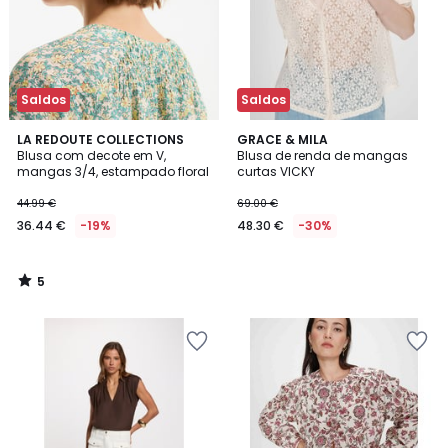
Saldos
Saldos
5
LA REDOUTE COLLECTIONS
GRACE & MILA
/
Blusa com decote em V,
Blusa de renda de mangas
5
mangas 3/4, estampado floral
curtas VICKY
44.99 €
69.00 €
36.44 €
-19%
48.30 €
-30%
5
/
5