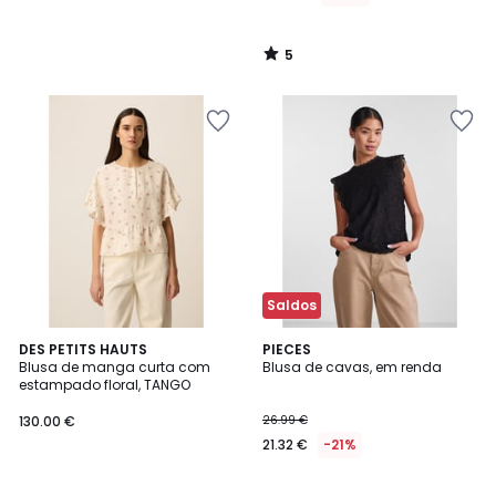
5
/
5
Saldos
4,5
DES PETITS HAUTS
PIECES
/ 5
Blusa de manga curta com
Blusa de cavas, em renda
estampado floral, TANGO
130.00 €
26.99 €
21.32 €
-21%