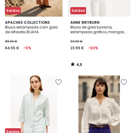
Saldos
Saldos
4,5
APACHES COLLECTIONS
ANNE WEYBURN
/ 5
Blusa estampada com gola
Blusa de gola tunisina,
de alfaiate, BIJAYA
estampado gráfico, mangas
compridas
89.00 €
59.99 €
84.55 €
-5%
23.99 €
-60%
4,5
/
5
Saldos