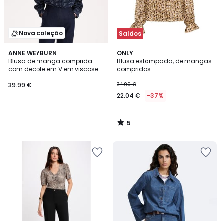
Nova coleção
Saldos
5
ANNE WEYBURN
ONLY
/
Blusa de manga comprida
Blusa estampada, de mangas
5
com decote em V em viscose
compridas
39.99 €
34.99 €
22.04 €
-37%
5
/
5