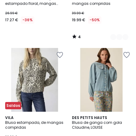
Cores
5
estampado floral, mangas
mangas compridas
compridas
26.99 €
39.99 €
17.27 €
-36%
19.99 €
-50%
4
/
5
Saldos
VILA
DES PETITS HAUTS
Blusa estampada, de mangas
Blusa de ganga com gola
compridas
Claudine, LOUISE