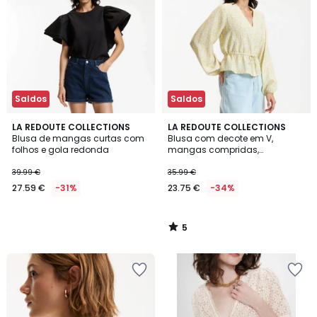
Saldos
Saldos
5
LA REDOUTE COLLECTIONS
LA REDOUTE COLLECTIONS
/
Blusa de mangas curtas com
Blusa com decote em V,
5
folhos e gola redonda
mangas compridas,
estampado floral
39.99 €
35.99 €
27.59 €
-31%
23.75 €
-34%
5
/
5