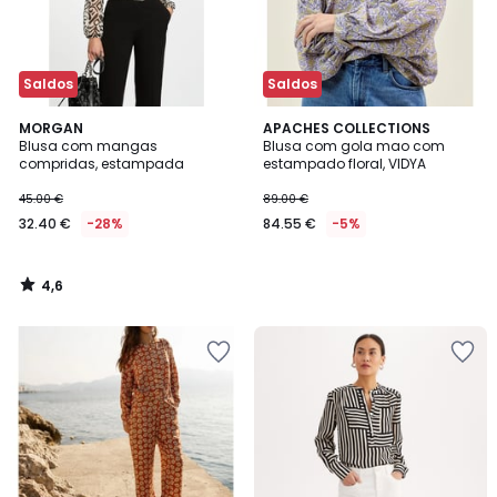
Saldos
Saldos
4,6
MORGAN
APACHES COLLECTIONS
/ 5
Blusa com mangas
Blusa com gola mao com
compridas, estampada
estampado floral, VIDYA
45.00 €
89.00 €
32.40 €
-28%
84.55 €
-5%
4,6
/
5