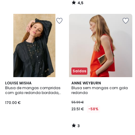
4,5
/
5
Saldos
3
LOUISE MISHA
ANNE WEYBURN
/
Blusa de mangas compridas
Blusa sem mangas com gola
5
com gola redonda bordada,
redonda
SOPHIE
170.00 €
55.99 €
23.51 €
-58%
3
/
5