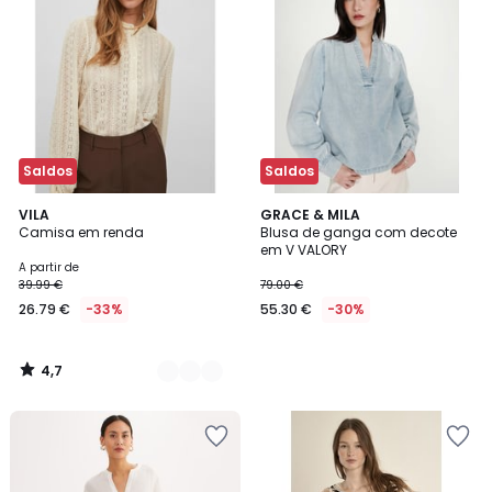
Saldos
Saldos
4,7
2
VILA
GRACE & MILA
/ 5
Camisa em renda
Blusa de ganga com decote
Cores
em V VALORY
A partir de
39.99 €
79.00 €
26.79 €
-33%
55.30 €
-30%
4,7
/
5