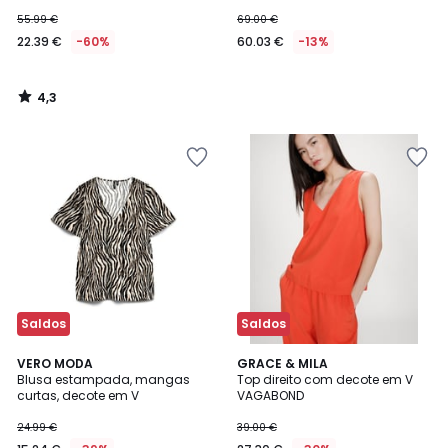
estampado gráfico
55.99 €
69.00 €
22.39 €
-60%
60.03 €
-13%
4,3
/
5
Saldos
Saldos
5
VERO MODA
GRACE & MILA
/
Blusa estampada, mangas
Top direito com decote em V
5
curtas, decote em V
VAGABOND
24.99 €
39.00 €