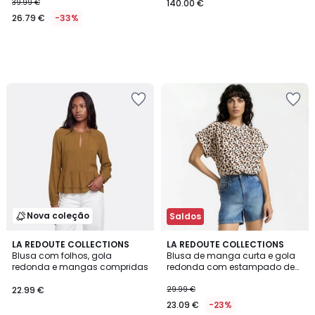
39.99 €
140.00 €
26.79 €
-33%
Nova coleção
Saldos
3
LA REDOUTE COLLECTIONS
LA REDOUTE COLLECTIONS
/
Blusa com folhos, gola
Blusa de manga curta e gola
5
redonda e mangas compridas
redonda com estampado de
leopardo
22.99 €
29.99 €
23.09 €
-23%