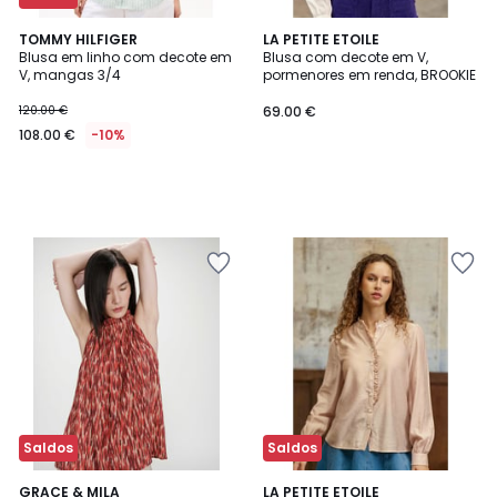
TOMMY HILFIGER
LA PETITE ETOILE
Blusa em linho com decote em
Blusa com decote em V,
V, mangas 3/4
pormenores em renda, BROOKIE
120.00 €
69.00 €
108.00 €
-10%
Saldos
Saldos
GRACE & MILA
LA PETITE ETOILE