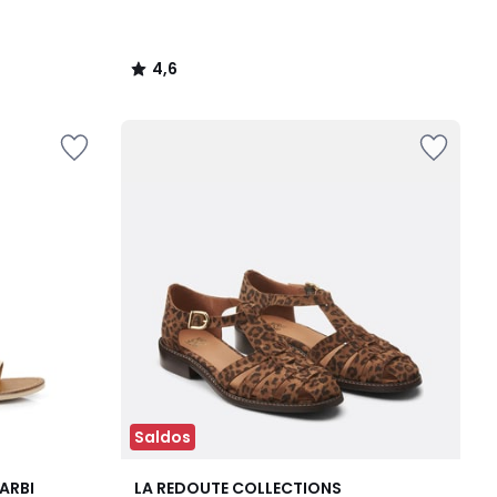
4,6
/
5
Saldos
4,4
ARBI
LA REDOUTE COLLECTIONS