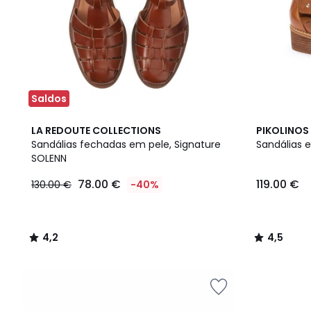
Saldos
4,2
4,5
LA REDOUTE COLLECTIONS
PIKOLINOS
/ 5
/ 5
Sandálias fechadas em pele, Signature
Sandálias 
SOLENN
78.00 €
119.00 €
130.00 €
-40%
4,2
4,5
/
/
5
5