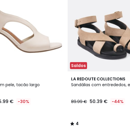
Saldos
4
LA REDOUTE COLLECTIONS
/
em pele, tacão largo
Sandálias com entrededos, 
5
5.99 €
50.39 €
-30%
89.99 €
-44%
4
/