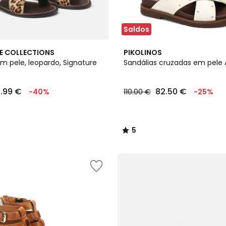
Saldos
2
5
E COLLECTIONS
PIKOLINOS
Cores
/
m pele, leopardo, Signature
Sandálias cruzadas em pele 
5
1.99 €
82.50 €
-40%
110.00 €
-25%
5
/
5