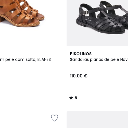
5
PIKOLINOS
/
em pele com salto, BLANES
Sandálias planas de pele Nav
5
110.00 €
5
/
5