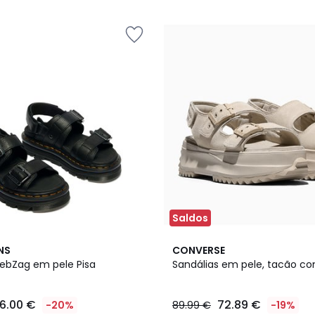
5
Saldos
NS
CONVERSE
ZebZag em pele Pisa
Sandálias em pele, tacão 
16.00 €
72.89 €
-20%
89.99 €
-19%