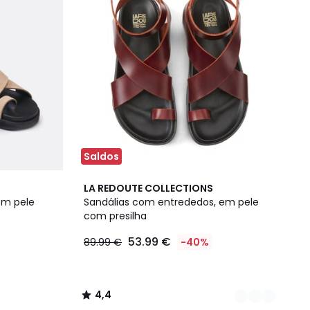
Saldos
2
4,4
LA REDOUTE COLLECTIONS
Cores
/ 5
em pele
Sandálias com entrededos, em pele
com presilha
53.99 €
89.99 €
-40%
4,4
/