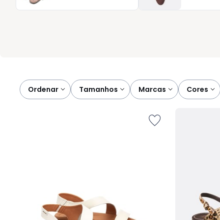
Redoute foram criadas para mostrar o equilíbrio entre estétic
simples detalhe pode transformar a forma como se move com c
Ordenar
tamanhos
marcas
cores