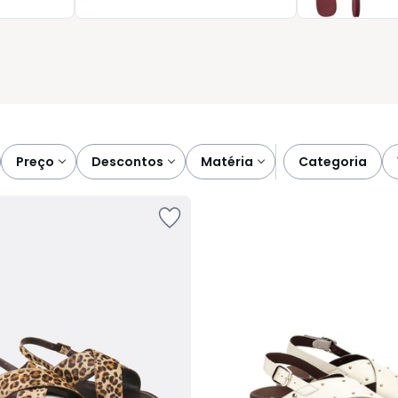
a e bem-estar. Escolha as suas favoritas e descubra como um
onfiança, conforto e naturalidade.
preço
descontos
matéria
categoria