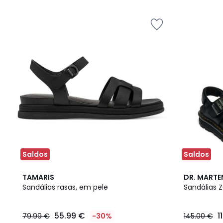
5
5
Saldos
Saldos
5
5
TAMARIS
DR. MARTE
/
/
Sandálias rasas, em pele
Sandálias 
5
5
55.99 €
1
79.99 €
-30%
145.00 €