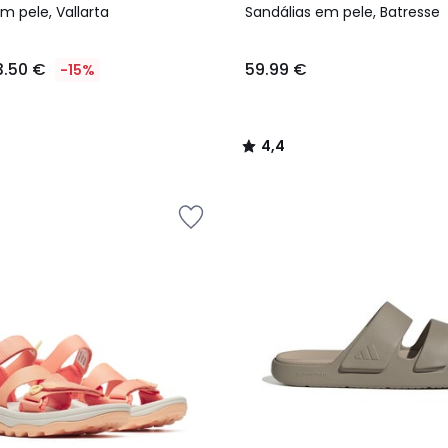
/ 5
m pele, Vallarta
Sandálias em pele, Batresse
3.50 €
59.99 €
-15%
4,4
/
5