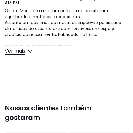
AM.PM
O sofá Marsile é a mistura perfeita de arquitetura
equilibrada e matérias excepcionais.
Assente em pés finos de metal, distingue-se pelas suas
almofadas de assento extraconfortáveis: um espaço
propício ao relaxamento. Fabricado na Itália.
Conforto do assento: equilibrado
Ver mais
Conforto do encosto: equilibrado
Assento: altura e profundidade standard
Dimensões:
• Comprimento: 258 cm
• Altura: 83 cm
• Profundidade: 222 cm
• Assento: L203 x A44 x P52 cm
• Comprimento da secção sem chaise longue: 152 cm
• Profundidade da secção sem chaise longue: 105 cm,
Nossos clientes também
assento L132 x P52 cm
gostaram
• Chaise longue: larg. 106 x prof. 222 cm, assento: L106 x
P169 cm
• Peso: 110 kg