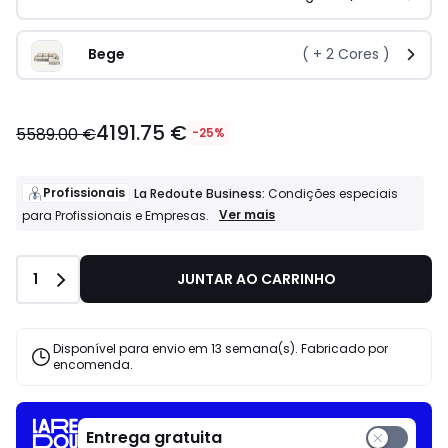
Bege
( +
2
Cores )
4191.75 €
5589.00 €
-25%
Profissionais
La Redoute Business:
Condições especiais
Profissionais
Ver mais
para Profissionais e Empresas.
La
Redoute
Business:
Quantidade
1
JUNTAR AO CARRINHO
Condições
especiais
para
Profissionais
Disponível para envio em 13 semana(s). Fabricado por
e
encomenda.
Empresas.
Entrega gratuita