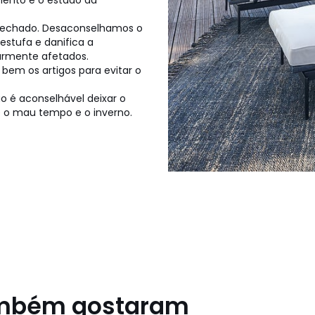
ento e o estado da
 fechado. Desaconselhamos o
stufa e danifica a
larmente afetados.
bem os artigos para evitar o
 é aconselhável deixar o
e o mau tempo e o inverno.
ambém gostaram