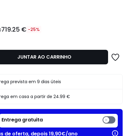
idade
719.25 €
€
-25%
JUNTAR AO CARRINHO
o
rega prevista em 9 dias úteis
rega em casa a partir de
24.99 €
Entrega gratuita
as de oferta, depois 19,90€/ano