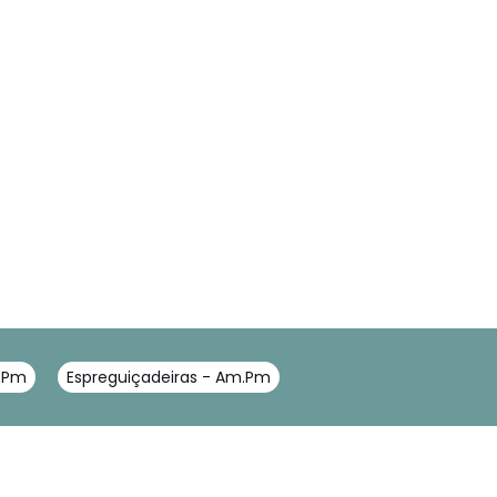
m.Pm
Espreguiçadeiras - Am.Pm