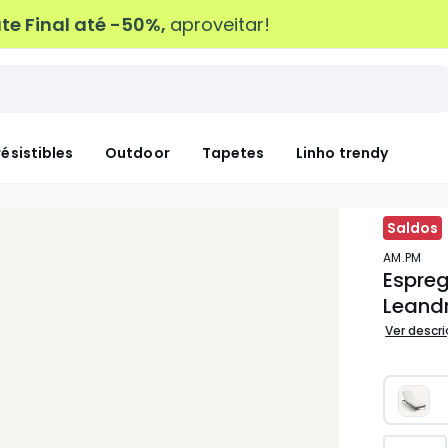
e Final até -50%,
aproveitar!
résistibles
Outdoor
Tapetes
Linho trendy
Saldos
AM.PM
Espreg
Leand
Ver descr