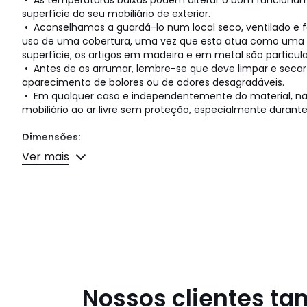
• As temperaturas baixas podem alterar o bom funcionam
superfície do seu mobiliário de exterior.
• Aconselhamos a guardá-lo num local seco, ventilado e
uso de uma cobertura, uma vez que esta atua como uma e
superfície; os artigos em madeira e em metal são particu
• Antes de os arrumar, lembre-se que deve limpar e secar 
aparecimento de bolores ou de odores desagradáveis.
• Em qualquer caso e independentemente do material, não
mobiliário ao ar livre sem proteção, especialmente durant
Dimensões:
• Comprimento: 207 cm
Ver mais
• Altura: 35 cm
• Largura: 67 cm
• Peso: 30 Kg
• Este artigo é entregue montado.
Dimensões e peso das embalagens
1 embalagem
• L213 x A453 x P75 cm, 39 kg
Nossos clientes t
Cores
Cinzento mesclado