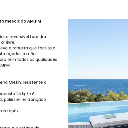
nto mesclado
AM.PM
deira reversível Leandra
r livre.
eve e robusta que facilita a
entrançadas à mão,
ndra tem todas as qualidades
 AMPM.
no Olefin, resistente à
encosto 25 kg/m³
0% poliéster entrançado
ura epóxi