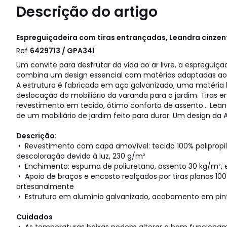
Descrição do artigo
Espreguiçadeira com tiras entrançadas, Leandra cinze
Ref
6429713 / GPA341
Um convite para desfrutar da vida ao ar livre, a espreguiça
combina um design essencial com matérias adaptadas ao a
A estrutura é fabricada em aço galvanizado, uma matéria l
deslocação do mobiliário da varanda para o jardim. Tiras 
revestimento em tecido, ótimo conforto de assento... Lea
de um mobiliário de jardim feito para durar. Um design da
Descrição:
• Revestimento com capa amovível: tecido 100% polipropile
descoloração devido à luz, 230 g/m²
• Enchimento: espuma de poliuretano, assento 30 kg/m², 
• Apoio de braços e encosto realçados por tiras planas 10
artesanalmente
• Estrutura em alumínio galvanizado, acabamento em pint
Cuidados