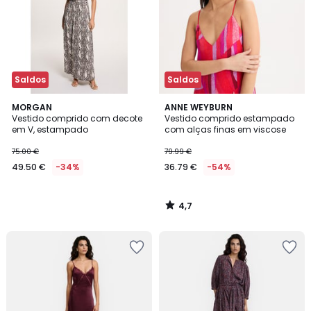
Saldos
Saldos
4,7
MORGAN
ANNE WEYBURN
/ 5
Vestido comprido com decote
Vestido comprido estampado
em V, estampado
com alças finas em viscose
75.00 €
79.99 €
49.50 €
-34%
36.79 €
-54%
4,7
/
5