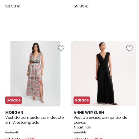
redonda
compridas e gola com folhos
59.99 €
59.99 €
Saldos
Saldos
4
4,3
MORGAN
2
ANNE WEYBURN
/
/ 5
Vestido comprido com decote
Vestido evasé, comprido, de
Cores
5
em V, estampado
cavas
A partir de
95.00 €
55.99 €