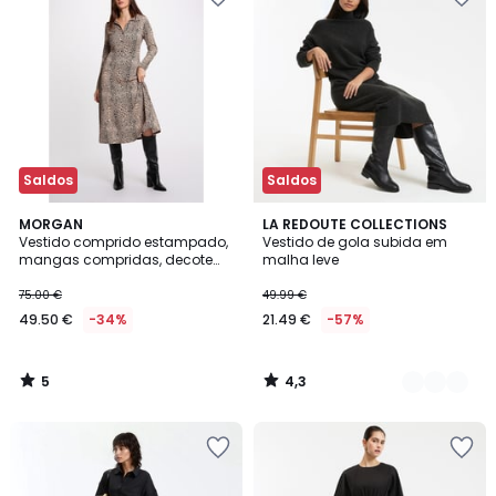
Saldos
Saldos
5
4,3
MORGAN
2
LA REDOUTE COLLECTIONS
/
/ 5
Vestido comprido estampado,
Vestido de gola subida em
Cores
5
mangas compridas, decote
malha leve
em V
75.00 €
49.99 €
49.50 €
-34%
21.49 €
-57%
5
4,3
/
/
5
5