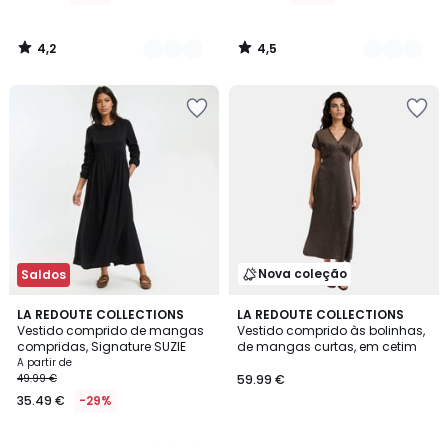
de
31.04
4,2
4,5
€
/
/
5
5
em
vez
de
44.99
€
31%
de
desconto
aplicado.
Nova coleção
Saldos
4,4
2
LA REDOUTE COLLECTIONS
LA REDOUTE COLLECTIONS
/ 5
Vestido comprido de mangas
Vestido comprido às bolinhas,
Cores
compridas, Signature SUZIE
de mangas curtas, em cetim
A partir de
49.99 €
59.99 €
35.49 €
-29%