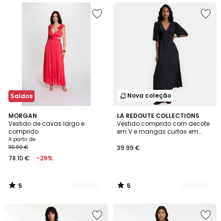
Nova coleção
Saldos
5
5
2
MORGAN
2
LA REDOUTE COLLECTIONS
/
/
Vestido de cavas largo e
Vestido comprido com decote
Cores
Cores
5
5
comprido
em V e mangas curtas em
forma de borboleta
A partir de
110.00 €
39.99 €
78.10 €
-29%
5
5
/
/
5
5