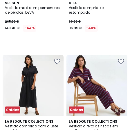
SESSUN
VILA
Vestido maxi com pormenores
Vestido comprido e
de pérolas, DEVA
estampado
265.00 €
69.99 €
148.40 €
-44%
36.39 €
-48%
Saldos
Saldos
4,4
2
LA REDOUTE COLLECTIONS
LA REDOUTE COLLECTIONS
/ 5
Vestido comprido com ajuste
Vestido direito às riscas em
Cores