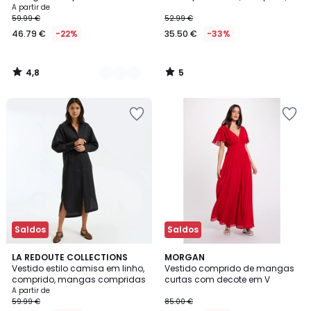
mangas 3/4
A partir de
59.99 €
52.99 €
46.79 €
-22%
35.50 €
-33%
4,8
5
/
/
5
5
Saldos
Saldos
5
2
LA REDOUTE COLLECTIONS
MORGAN
/
Vestido estilo camisa em linho,
Vestido comprido de mangas
Cores
5
comprido, mangas compridas
curtas com decote em V
A partir de
59.99 €
85.00 €