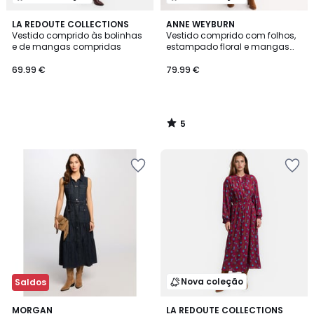
5
LA REDOUTE COLLECTIONS
ANNE WEYBURN
/
Vestido comprido às bolinhas
Vestido comprido com folhos,
5
e de mangas compridas
estampado floral e mangas
compridas
69.99 €
79.99 €
5
/
5
Nova coleção
Saldos
4,8
2
MORGAN
LA REDOUTE COLLECTIONS