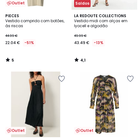
Outlet
Saldos
5
4,1
PIECES
LA REDOUTE COLLECTIONS
/
/ 5
Vestido comprido com botões,
Vestido midi com alças em
5
às riscas
lyocell e algodão
44.99 €
49.99 €
22.04 €
-51%
43.49 €
-13%
5
4,1
/
/
5
5
Outlet
Outlet