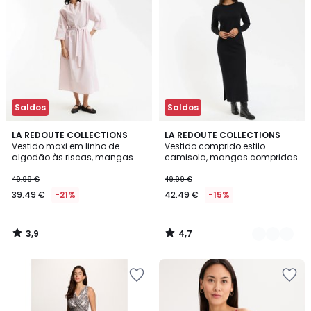
Saldos
Saldos
3,9
4,7
LA REDOUTE COLLECTIONS
2
LA REDOUTE COLLECTIONS
/ 5
/ 5
Vestido maxi em linho de
Vestido comprido estilo
Cores
algodão às riscas, mangas
camisola, mangas compridas
3/4
49.99 €
49.99 €
39.49 €
-21%
42.49 €
-15%
3,9
4,7
/
/
5
5