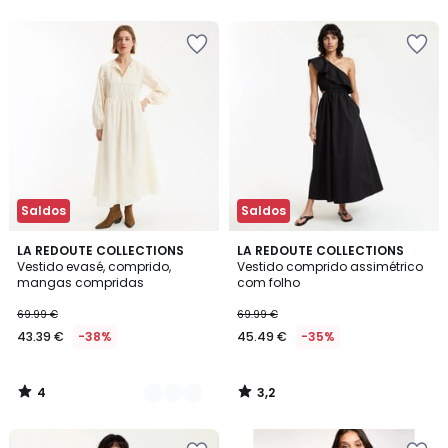
5
Saldos
Saldos
4
3,2
2
LA REDOUTE COLLECTIONS
LA REDOUTE COLLECTIONS
/
/ 5
Vestido evasé, comprido,
Vestido comprido assimétrico
Cores
5
mangas compridas
com folho
69.99 €
69.99 €
43.39 €
-38%
45.49 €
-35%
4
3,2
/
/
5
5