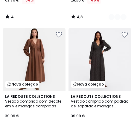
62.70 €
-34%
28.55 €
-49%
4
4,3
/
/
5
5
Nova coleção
Nova coleção
2
LA REDOUTE COLLECTIONS
LA REDOUTE COLLECTIONS
Vestido comprido com decote
Vestido comprido com padrão
Cores
em V e mangas compridas
de leopardo e mangas
compridas
39.99 €
39.99 €