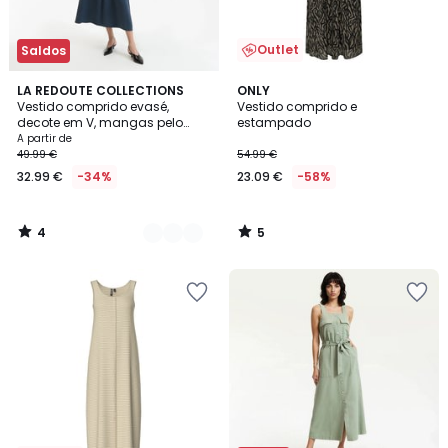
Outlet
Saldos
4
5
2
LA REDOUTE COLLECTIONS
ONLY
/
/
Vestido comprido evasé,
Vestido comprido e
Cores
5
5
decote em V, mangas pelo
estampado
cotovelo
A partir de
49.99 €
54.99 €
32.99 €
-34%
23.09 €
-58%
4
5
/
/
5
5