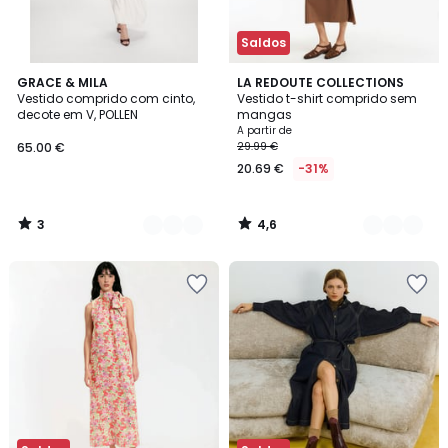
Saldos
3
4,6
4
GRACE & MILA
3
LA REDOUTE COLLECTIONS
/
/ 5
Vestido comprido com cinto,
Vestido t-shirt comprido sem
Cores
Cores
5
decote em V, POLLEN
mangas
A partir de
65.00 €
29.99 €
20.69 €
-31%
3
4,6
/
/
5
5