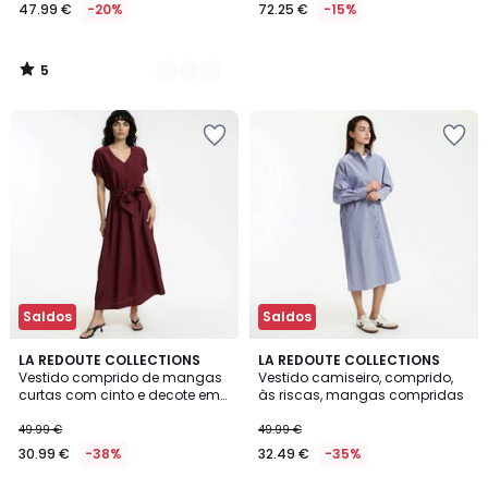
47.99 €
-20%
72.25 €
-15%
5
/
5
Saldos
Saldos
3
1
LA REDOUTE COLLECTIONS
LA REDOUTE COLLECTIONS
/
/
Vestido comprido de mangas
Vestido camiseiro, comprido,
5
5
curtas com cinto e decote em
às riscas, mangas compridas
V
49.99 €
49.99 €
30.99 €
-38%
32.49 €
-35%