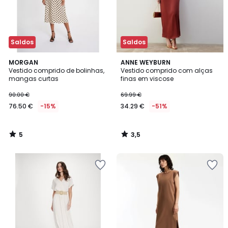
Saldos
Saldos
5
3,5
MORGAN
ANNE WEYBURN
/
/ 5
Vestido comprido de bolinhas,
Vestido comprido com alças
5
mangas curtas
finas em viscose
90.00 €
69.99 €
76.50 €
-15%
34.29 €
-51%
5
3,5
/
/
5
5