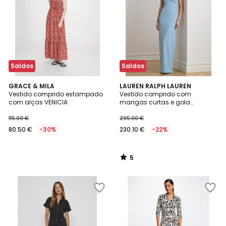
Saldos
Saldos
5
GRACE & MILA
LAUREN RALPH LAUREN
/
Vestido comprido estampado
Vestido comprido com
5
com alças VENICIA
mangas curtas e gola
trespassada
115.00 €
295.00 €
80.50 €
-30%
230.10 €
-22%
5
/
5