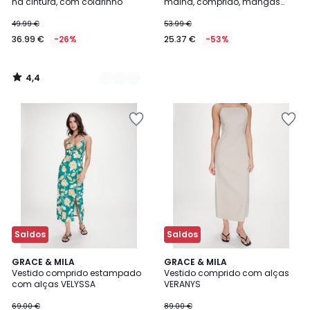
na cintura, com colarinho
malha, comprido, mangas
curtas
49.99 €
53.99 €
36.99 €
-26%
25.37 €
-53%
4,4
/
5
Saldos
Saldos
GRACE & MILA
GRACE & MILA
Vestido comprido estampado
Vestido comprido com alças
com alças VELYSSA
VERANYS
69.00 €
89.00 €