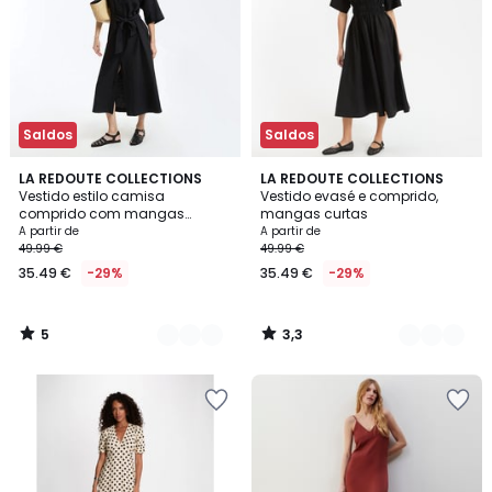
Saldos
Saldos
5
3,3
3
LA REDOUTE COLLECTIONS
2
LA REDOUTE COLLECTIONS
/
/ 5
Vestido estilo camisa
Vestido evasé e comprido,
Cores
Cores
5
comprido com mangas
mangas curtas
cintadas até ao cotovelo
A partir de
A partir de
49.99 €
49.99 €
35.49 €
-29%
35.49 €
-29%
5
3,3
/
/
5
5