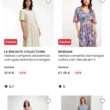
Saldos
Saldos
3,7
5
LA REDOUTE COLLECTIONS
MORGAN
/ 5
/
Vestido comprido de bolinhas
Vestido comprido de mangas
5
com gola redonda e mangas
curtas com decote em V
curtas
52.99 €
95.00 €
33.91 €
-36%
67.45 €
-29%
3,7
5
/
/
5
5