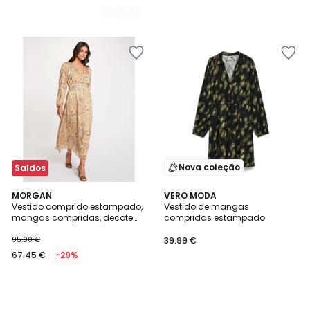
Nova coleção
Saldos
MORGAN
VERO MODA
Vestido comprido estampado,
Vestido de mangas
mangas compridas, decote
compridas estampado
em V
95.00 €
39.99 €
67.45 €
-29%