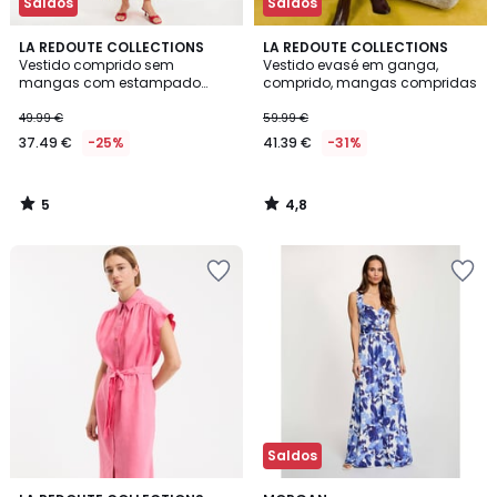
Saldos
Saldos
5
4,8
LA REDOUTE COLLECTIONS
LA REDOUTE COLLECTIONS
/
/ 5
Vestido comprido sem
Vestido evasé em ganga,
5
mangas com estampado
comprido, mangas compridas
floral
49.99 €
59.99 €
37.49 €
-25%
41.39 €
-31%
5
4,8
/
/
5
5
Saldos