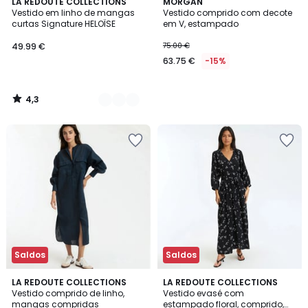
4,3
3
LA REDOUTE COLLECTIONS
MORGAN
/ 5
Vestido em linho de mangas
Vestido comprido com decote
Cores
curtas Signature HELOÏSE
em V, estampado
49.99 €
75.00 €
63.75 €
-15%
4,3
/
5
Saldos
Saldos
4,8
5
3
LA REDOUTE COLLECTIONS
LA REDOUTE COLLECTIONS
/ 5
/
Vestido comprido de linho,
Vestido evasé com
Cores
5
mangas compridas
estampado floral, comprido,