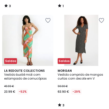
3
1
/
/
5
5
Saldos
Saldos
3
LA REDOUTE COLLECTIONS
MORGAN
/
Vestido bustiê midi com
Vestido comprido de mangas
5
estampado de cornucópias
curtas com decote em V
49.99 €
90.00 €
23.99 €
-52%
63.90 €
-29%
3
/