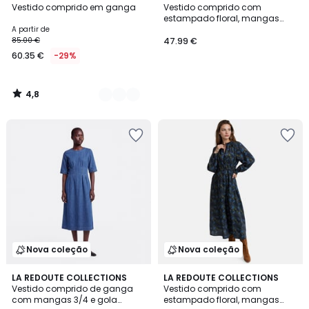
/ 5
Vestido comprido em ganga
Vestido comprido com
Cores
estampado floral, mangas
compridas e gola redonda
A partir de
85.00 €
47.99 €
60.35 €
-29%
4,8
/
5
Nova coleção
Nova coleção
LA REDOUTE COLLECTIONS
LA REDOUTE COLLECTIONS
Vestido comprido de ganga
Vestido comprido com
com mangas 3/4 e gola
estampado floral, mangas