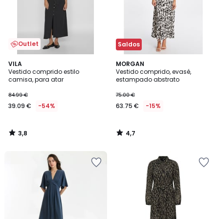
Outlet
Saldos
3,8
4,7
VILA
MORGAN
/ 5
/ 5
Vestido comprido estilo
Vestido comprido, evasé,
camisa, para atar
estampado abstrato
84.99 €
75.00 €
39.09 €
-54%
63.75 €
-15%
3,8
4,7
/
/
5
5