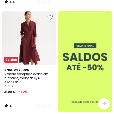
4,4
/
5
até
-50%
Saldos
4,6
2
ANNE WEYBURN
/ 5
Vestido comprido evasé em
Cores
algodão, mangas 3/4
A partir de
79.99 €
31.99 €
-60%
4,6
/
5