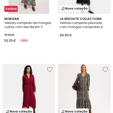
Nova coleção
Saldos
MORGAN
LA REDOUTE COLLECTIONS
Vestido comprido de mangas
Vestido comprido plissado,
curtas com decote em V
com mangas compridas e
gola redonda
75.00 €
69.99 €
53.25 €
-29%
Nova coleção
Nova coleção