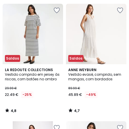
Saldos
Saldos
4,8
4,7
LA REDOUTE COLLECTIONS
ANNE WEYBURN
/ 5
/ 5
Vestido comprido em jersey às
Vestido evasé, comprido, sem
riscas, com botões no ombro
mangas, com bordados
29.99 €
89.99 €
22.49 €
-25%
45.89 €
-49%
4,8
4,7
/
/
5
5