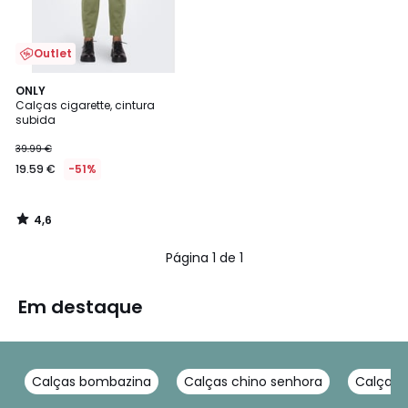
Outlet
4,6
ONLY
/ 5
Calças cigarette, cintura
subida
39.99 €
19.59 €
-51%
4,6
/
5
Página 1 de 1
Em destaque
Calças bombazina
Calças chino senhora
Calças 