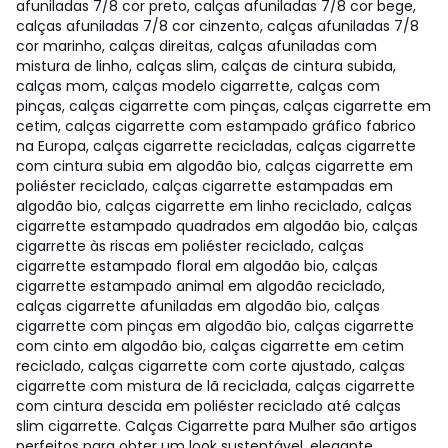
afuniladas 7/8 cor preto, calças afuniladas 7/8 cor bege,
calças afuniladas 7/8 cor cinzento, calças afuniladas 7/8
cor marinho, calças direitas, calças afuniladas com
mistura de linho, calças slim, calças de cintura subida,
calças mom, calças modelo cigarrette, calças com
pinças, calças cigarrette com pinças, calças cigarrette em
cetim, calças cigarrette com estampado gráfico fabrico
na Europa, calças cigarrette recicladas, calças cigarrette
com cintura subia em algodão bio, calças cigarrette em
poliéster reciclado, calças cigarrette estampadas em
algodão bio, calças cigarrette em linho reciclado, calças
cigarrette estampado quadrados em algodão bio, calças
cigarrette às riscas em poliéster reciclado, calças
cigarrette estampado floral em algodão bio, calças
cigarrette estampado animal em algodão reciclado,
calças cigarrette afuniladas em algodão bio, calças
cigarrette com pinças em algodão bio, calças cigarrette
com cinto em algodão bio, calças cigarrette em cetim
reciclado, calças cigarrette com corte ajustado, calças
cigarrette com mistura de lã reciclada, calças cigarrette
com cintura descida em poliéster reciclado até calças
slim cigarrette. Calças Cigarrette para Mulher são artigos
perfeitos para obter um look sustentável, elegante,