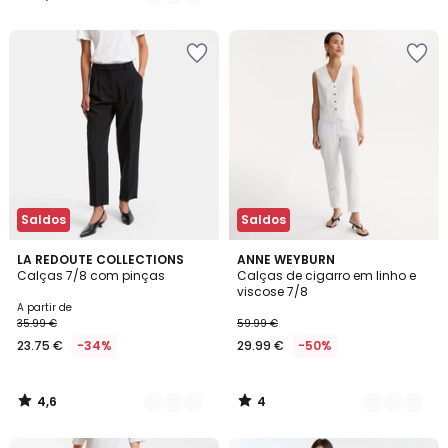
€
/
/
5
5
em
vez
de
24.99
€
35%
de
desconto
aplicado.
Saldos
Saldos
4,6
4
2
LA REDOUTE COLLECTIONS
3
ANNE WEYBURN
/ 5
/
Calças 7/8 com pinças
Calças de cigarro em linho e
Cores
Cores
5
viscose 7/8
A partir de
35.99 €
59.99 €
23.75 €
-34%
29.99 €
-50%
4,6
4
/
/
5
5