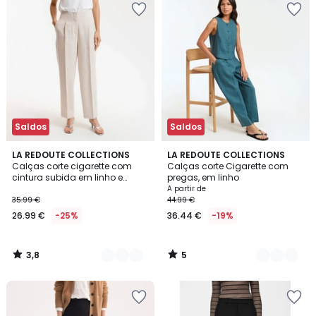
Saldos
Saldos
3,8
5
2
LA REDOUTE COLLECTIONS
2
LA REDOUTE COLLECTIONS
/ 5
/
Calças corte cigarette com
Calças corte Cigarette com
Cores
Cores
5
cintura subida em linho e
pregas, em linho
algodão
A partir de
35.99 €
44.99 €
26.99 €
-25%
36.44 €
-19%
3,8
5
/
/
5
5