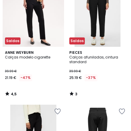
Saldos
Saldos
4,5
3
ANNE WEYBURN
PIECES
/ 5
/
Calças modelo cigarette
Calças afuniladas, cintura
5
standard
39.99 €
39.99 €
21.19 €
-47%
25.19 €
-37%
4,5
3
/
/
5
5