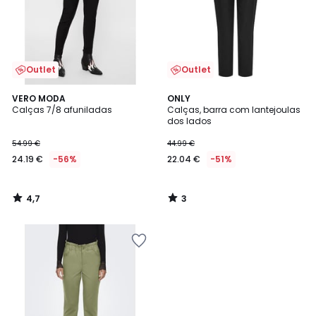
Outlet
Outlet
4,7
3
VERO MODA
ONLY
/ 5
/
Calças 7/8 afuniladas
Calças, barra com lantejoulas
5
dos lados
54.99 €
44.99 €
24.19 €
-56%
22.04 €
-51%
4,7
3
/
/
5
5