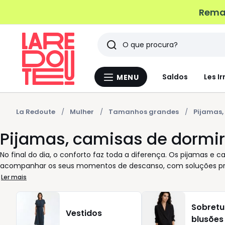
Remat
Pesquisar
Últimos
Saldos
Les Ir
MENU
Menu
artigos
La
Redoute
vistos
La Redoute
Mulher
Tamanhos grandes
Pijamas,
Pijamas, camisas de dormi
No final do dia, o conforto faz toda a diferença. Os pijamas e
acompanhar os seus momentos de descanso, com soluções práti
encontra roupa de interior criada para a mulher atual, que va
Ler mais
camisas leves, a escolha adapta‑se ao seu ritmo e às suas p
sensação agradável ao toque, ideais para noites tranquilas. Os
Sobretu
seja para relaxar no sofá ou para uma noite inteira de descan
Vestidos
blusões
branco, padrões discretos e acabamentos confortáveis que co