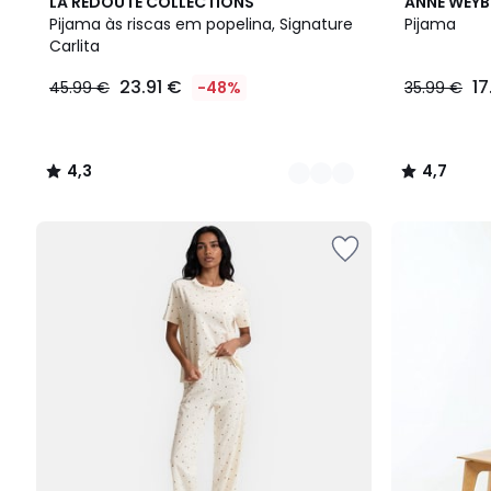
3
4,3
4,7
LA REDOUTE COLLECTIONS
ANNE WEY
Cores
/ 5
/ 5
Pijama às riscas em popelina, Signature
Pijama
Carlita
23.91 €
17
45.99 €
-48%
35.99 €
4,3
4,7
/
/
5
5