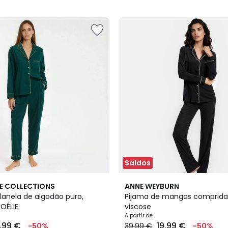
5
Saldos
2
4,5
E COLLECTIONS
ANNE WEYBURN
Cores
/ 5
lanela de algodão puro,
Pijama de mangas comprida
NOÉLIE
viscose
A partir de
9.99 €
19.99 €
-50%
39.99 €
-50%