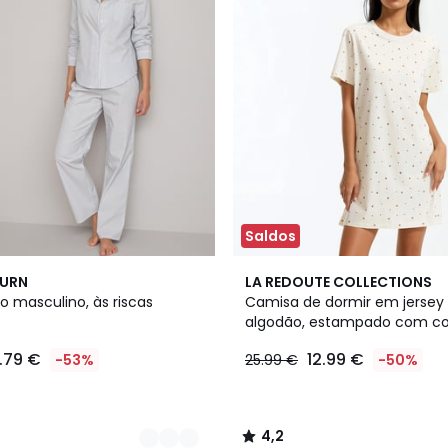
Saldos
4,2
BURN
LA REDOUTE COLLECTIONS
/ 5
lo masculino, às riscas
Camisa de dormir em jersey
algodão, estampado com c
8.79 €
12.99 €
-53%
25.99 €
-50%
4,2
/