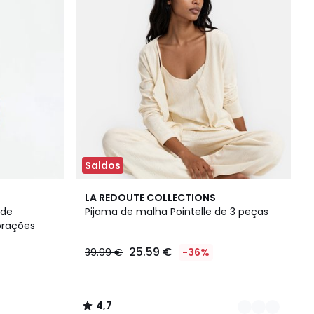
Saldos
2
4,7
LA REDOUTE COLLECTIONS
Cores
/ 5
 de
Pijama de malha Pointelle de 3 peças
orações
25.59 €
39.99 €
-36%
4,7
/