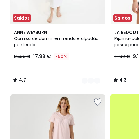
Saldos
Saldos
2
4,7
2
4,3
ANNE WEYBURN
LA REDOUT
Cores
/ 5
Cores
/ 5
Camisa de dormir em renda e algodão
Pijama-cal
penteado
jersey pur
17.99
17.99 €
9.
35.99 €
-50%
17.99 €
€
em
vez
de
4,7
4,3
35.99
/
/
€
5
5
50%
até
de
-50%
desconto
aplicado.