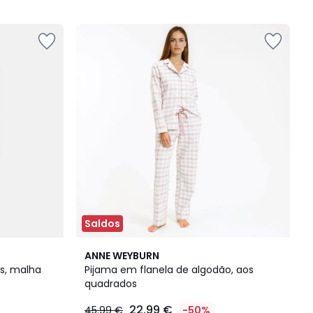
5
Saldos
4,1
ANNE WEYBURN
/ 5
s, malha
Pijama em flanela de algodão, aos
quadrados
22.99 €
45.99 €
-50%