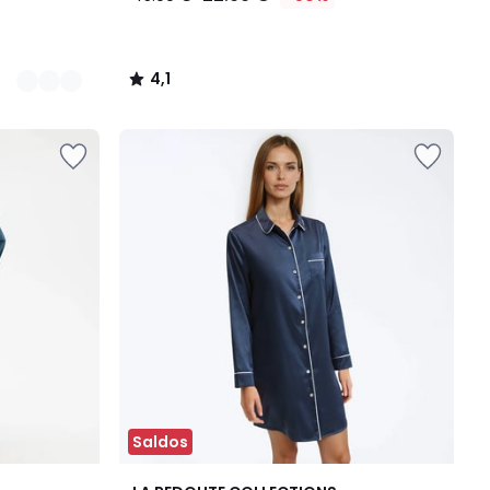
4,1
/
5
Saldos