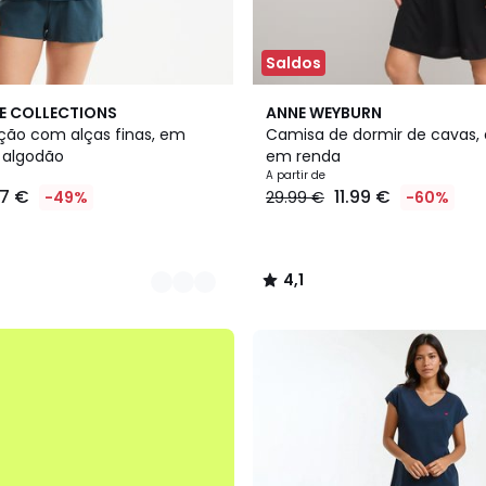
Saldos
2
4,1
E COLLECTIONS
ANNE WEYBURN
Cores
/ 5
ção com alças finas, em
Camisa de dormir de cavas, 
o algodão
em renda
A partir de
17 €
11.99 €
-49%
29.99 €
-60%
4,1
/
5