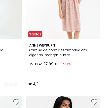
Saldos
4,9
ANNE WEYBURN
/ 5
ão
Camisa de dormir estampada em
algodão, mangas curtas
17.99 €
35.99 €
-50%
4,9
/
5