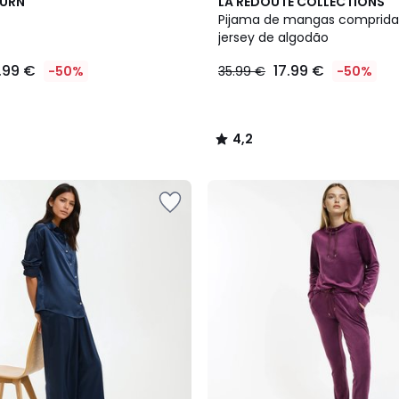
2
4,2
BURN
LA REDOUTE COLLECTIONS
Cores
/ 5
Pijama de mangas comprida
jersey de algodão
.99 €
17.99 €
-50%
35.99 €
-50%
4,2
/
5