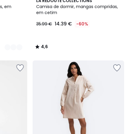
4,6
LA REDOUTE COLLECTIONS
/ 5
s, em
Camisa de dormir, mangas compridas,
em cetim
14.39 €
35.99 €
-60%
4,6
/
5