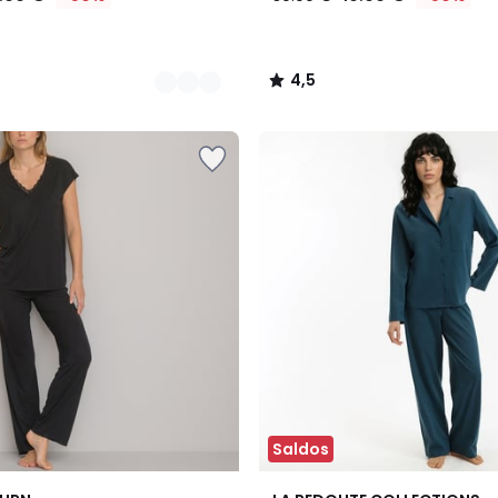
4,5
/
5
Saldos