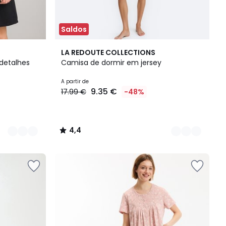
Saldos
2
4,4
LA REDOUTE COLLECTIONS
Cores
/ 5
detalhes
Camisa de dormir em jersey
A partir de
9.35 €
17.99 €
-48%
4,4
/
5