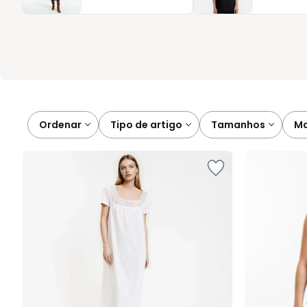
Cada pijama foi pensado para ser fácil de usar e de cuidar, in
coleção onde conforto, simplicidade e estilo caminham juntos,
Ordenar
tipo de artigo
tamanhos