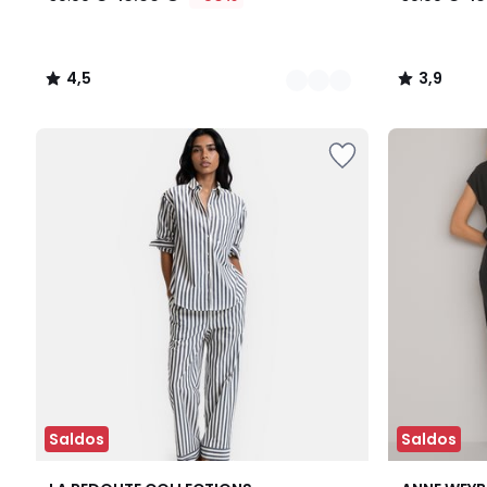
4,5
3,9
/
/
5
5
Saldos
Saldos