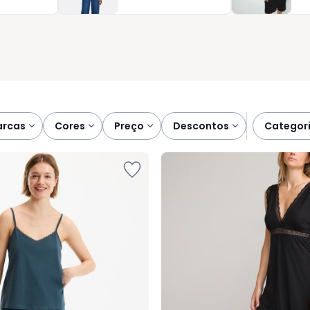
tegrando‑se naturalmente no seu dia a dia. Descubra uma
 para noites mais serenas e manhãs mais leves.
marcas
cores
preço
descontos
categor