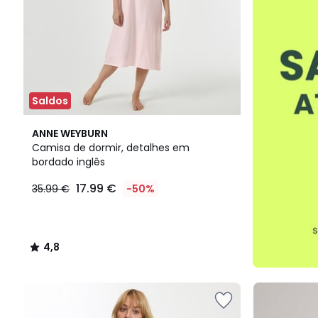
Saldos
4,8
ANNE WEYBURN
/ 5
Camisa de dormir, detalhes em
bordado inglês
17.99 €
35.99 €
-50%
4,8
/
5