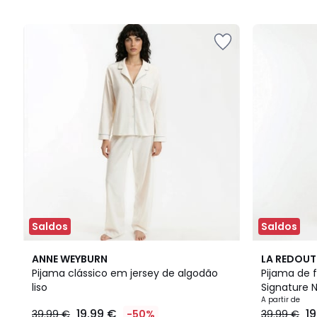
5
5
Saldos
Saldos
2
4,5
3
3,9
ANNE WEYBURN
LA REDOUT
Cores
/ 5
Cores
/ 5
Pijama clássico em jersey de algodão
Pijama de f
liso
Signature 
A partir de
19.99 €
1
39.99 €
-50%
39.99 €