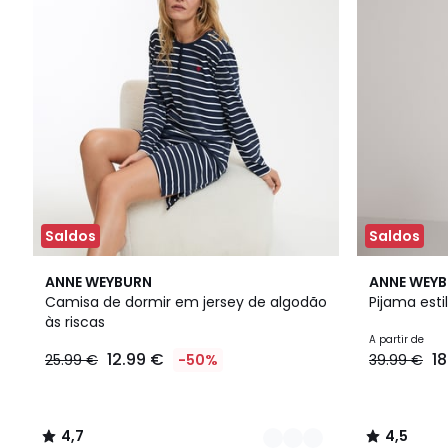
Saldos
Saldos
3
4,7
2
4,5
ANNE WEYBURN
ANNE WEY
Cores
/ 5
Cores
/ 5
Camisa de dormir em jersey de algodão
Pijama esti
às riscas
A partir de
12.99 €
1
25.99 €
-50%
39.99 €
4,7
4,5
/
/