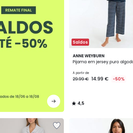
Saldos
3
4,5
ANNE WEYBURN
Cores
/ 5
Pijama em jersey puro algod
A partir de
14.99 €
29.99 €
-50%
4,5
/
5