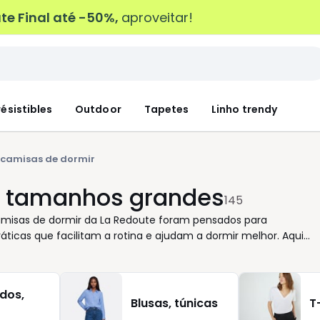
e Final até -50%,
aproveitar!
résistibles
Outdoor
Tapetes
Linho trendy
 camisas de dormir
r tamanhos grandes
145
 camisas de dormir da La Redoute foram pensados para
cas que facilitam a rotina e ajudam a dormir melhor. Aqui
loriza bem‑estar sem complicações. Entre pijamas completos e
referências. Tecidos suaves como o algodão oferecem uma
 cortes são estudados para permitir liberdade de movimentos,
dos,
so. Os detalhes fazem a diferença: cores intemporais como o
Blusas, túnicas
T
mbinam facilmente com meias ou outras peças de interior.