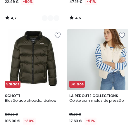
22.49 €
-50%
47.19 €
-41%
em
vez
de
4,7
4,5
44.99
/
/
5
5
€
50%
de
desconto
aplicado.
Saldos
Saldos
4,6
4,8
2
SCHOTT
3
LA REDOUTE COLLECTIONS
/ 5
/ 5
Blusão acolchoado, Idahow
Colete com molas de pressão
Cores
Cores
150.00 €
35.99 €
105.00 €
-30%
17.63 €
-51%