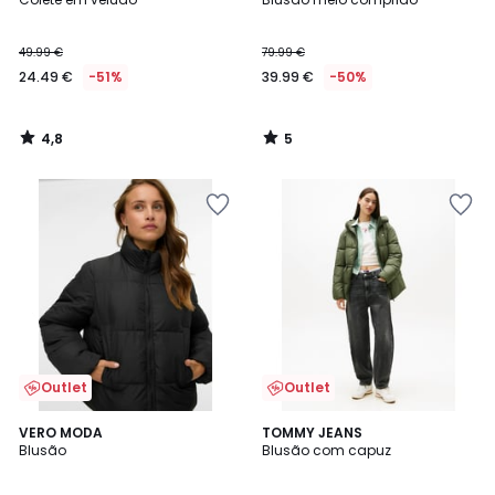
5
49.99 €
79.99 €
24.49 €
-51%
39.99 €
-50%
4,8
5
/
/
5
5
Outlet
Outlet
VERO MODA
TOMMY JEANS
Blusão
Blusão com capuz