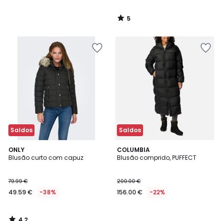
5
/
5
Saldos
Saldos
4,2
ONLY
COLUMBIA
/ 5
Blusão curto com capuz
Blusão comprido, PUFFECT
79.99 €
200.00 €
49.59 €
-38%
156.00 €
-22%
4,2