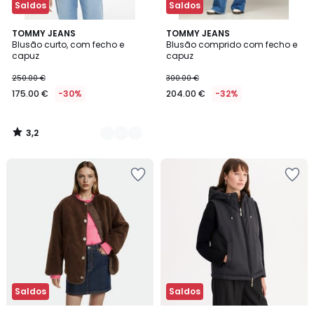
Saldos
Saldos
3,2
2
TOMMY JEANS
TOMMY JEANS
/ 5
Blusão curto, com fecho e
Blusão comprido com fecho e
Cores
capuz
capuz
250.00 €
300.00 €
175.00 €
-30%
204.00 €
-32%
3,2
/
5
Saldos
Saldos