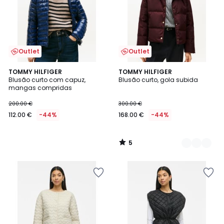
Outlet
Outlet
5
TOMMY HILFIGER
2
TOMMY HILFIGER
/
Blusão curto com capuz,
Blusão curto, gola subida
Cores
5
mangas compridas
200.00 €
300.00 €
112.00 €
-44%
168.00 €
-44%
5
/
5