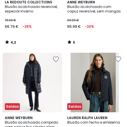
4,3
5
LA REDOUTE COLLECTIONS
ANNE WEYBURN
/ 5
/
Blusão acolchoado reversível,
Blusão acolchoado com
5
especial inverno
capuz reversível, sem mangas
79.99 €
69.99 €
56.79 €
-29%
55.99 €
-20%
4,3
5
/
/
5
5
Saldos
Saldos
3,8
5
3
ANNE WEYBURN
LAUREN RALPH LAUREN
/ 5
/
Blusão acolchoado comprido
Blusão com fecho e emblema
Cores
5
com capuz fixo e fecho zíper,