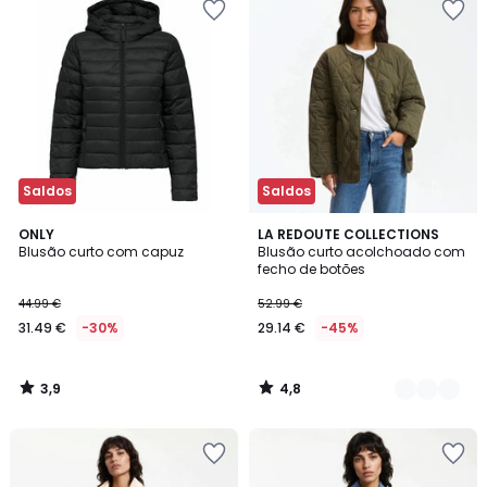
Saldos
Saldos
3,9
4,8
ONLY
2
LA REDOUTE COLLECTIONS
/ 5
/ 5
Blusão curto com capuz
Blusão curto acolchoado com
Cores
fecho de botões
44.99 €
52.99 €
31.49 €
-30%
29.14 €
-45%
3,9
4,8
/
/
5
5