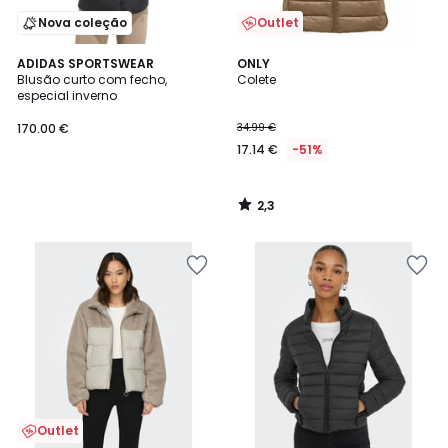
Nova coleção
Outlet
2,3
ADIDAS SPORTSWEAR
ONLY
/ 5
Blusão curto com fecho,
Colete
especial inverno
170.00 €
34.99 €
17.14 €
-51%
2,3
/
5
Outlet