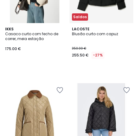
Saldos
IKKS
LACOSTE
Casaco curto com fecho de
Blusão curto com capuz
correr, meia estação
175.00 €
350.00 €
255.50 €
-27%