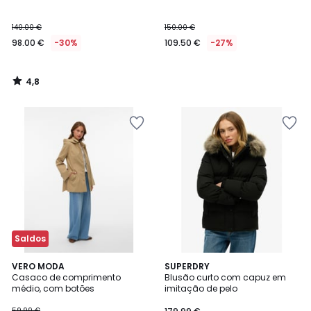
140.00 €
150.00 €
98.00 €
-30%
109.50 €
-27%
4,8
/
5
Saldos
4,5
5
VERO MODA
SUPERDRY
/ 5
/
Casaco de comprimento
Blusão curto com capuz em
5
médio, com botões
imitação de pelo
59.99 €