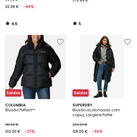
179.99 €
32.39 €
-46%
4,5
5
/
/
5
5
Saldos
Saldos
5
COLUMBIA
SUPERDRY
/
Blusão Puffect™
Blusão acolchoado com
5
capuz, Longline Puffer
140.00 €
200.00 €
102.20 €
-27%
128.00 €
-36%