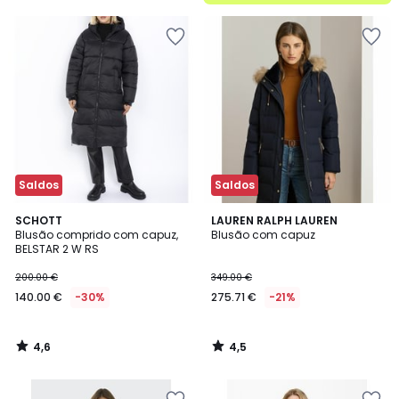
5
Saldos
Saldos
4,6
4,5
SCHOTT
LAUREN RALPH LAUREN
/ 5
/ 5
Blusão comprido com capuz,
Blusão com capuz
BELSTAR 2 W RS
200.00 €
349.00 €
140.00 €
-30%
275.71 €
-21%
4,6
4,5
/
/
5
5