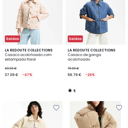
Saldos
Saldos
5
LA REDOUTE COLLECTIONS
LA REDOUTE COLLECTIONS
/
Casaco acolchoado com
Casaco de ganga
5
estampado floral
acolchoado
69.99 €
79.99 €
37.09 €
-47%
56.79 €
-29%
5
/
5