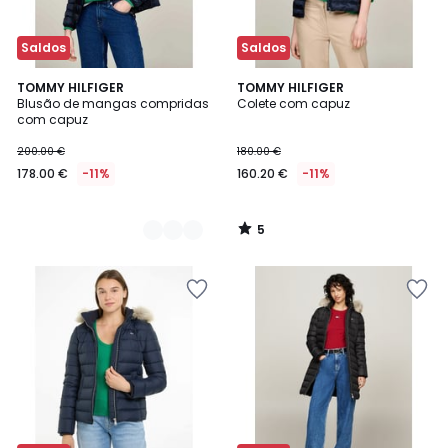
Saldos
Saldos
5
2
TOMMY HILFIGER
TOMMY HILFIGER
/
Blusão de mangas compridas
Colete com capuz
Cores
5
com capuz
200.00 €
180.00 €
178.00 €
-11%
160.20 €
-11%
5
/
5