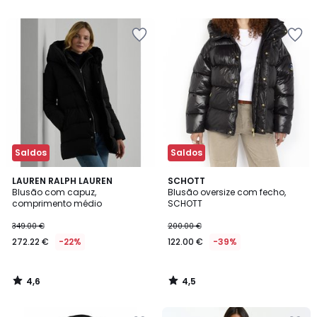
5
Saldos
Saldos
4,6
4,5
LAUREN RALPH LAUREN
SCHOTT
/ 5
/ 5
Blusão com capuz,
Blusão oversize com fecho,
comprimento médio
SCHOTT
349.00 €
200.00 €
272.22 €
-22%
122.00 €
-39%
4,6
4,5
/
/
5
5