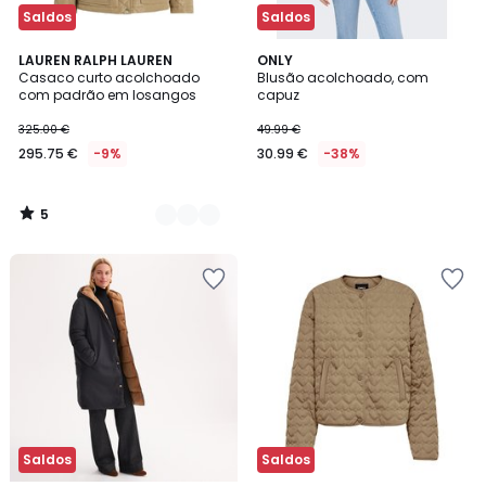
Saldos
Saldos
5
2
LAUREN RALPH LAUREN
ONLY
/
Casaco curto acolchoado
Blusão acolchoado, com
Cores
5
com padrão em losangos
capuz
325.00 €
49.99 €
295.75 €
-9%
30.99 €
-38%
5
/
5
Saldos
Saldos