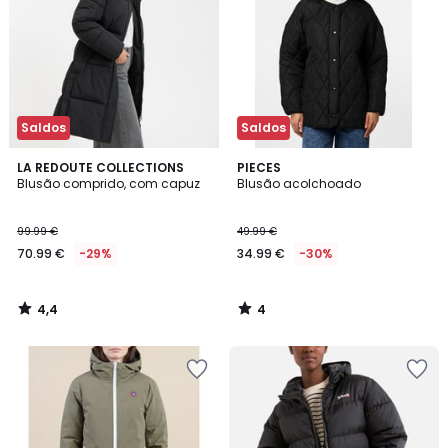
Saldos
Saldos
4,4
4
LA REDOUTE COLLECTIONS
PIECES
/ 5
/
Blusão comprido, com capuz
Blusão acolchoado
5
99.99 €
49.99 €
70.99 €
-29%
34.99 €
-30%
4,4
4
/
/
5
5