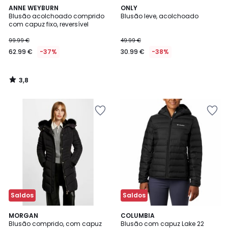
3,8
ANNE WEYBURN
ONLY
/ 5
Blusão acolchoado comprido
Blusão leve, acolchoado
com capuz fixo, reversível
99.99 €
49.99 €
62.99 €
-37%
30.99 €
-38%
3,8
/
5
Saldos
Saldos
4,8
MORGAN
COLUMBIA
/ 5
Blusão comprido, com capuz
Blusão com capuz Lake 22