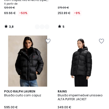
para invernos rigorosos
A partir de
129.00 €
279.00 €
69.66 €
-50%
253.89 €
-9%
3,8
5
/
/
5
5
3,7
POLO RALPH LAUREN
RAINS
/ 5
Blusão curto com capuz
Blusão impermeável unissexo
ALTA PUFFER JACKET
595.00 €
349.00 €