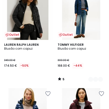
Outlet
Outlet
5
LAUREN RALPH LAUREN
2
TOMMY HILFIGER
/
Blusão com capuz
Blusão com capuz
Cores
5
349.00 €
300.00 €
174.50 €
-50%
168.00 €
-44%
5
/
5