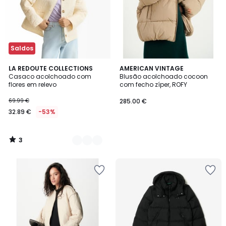
Saldos
3
2
LA REDOUTE COLLECTIONS
AMERICAN VINTAGE
/
Casaco acolchoado com
Blusão acolchoado cocoon
Cores
5
flores em relevo
com fecho zíper, ROFY
69.99 €
285.00 €
32.89 €
-53%
3
/
5