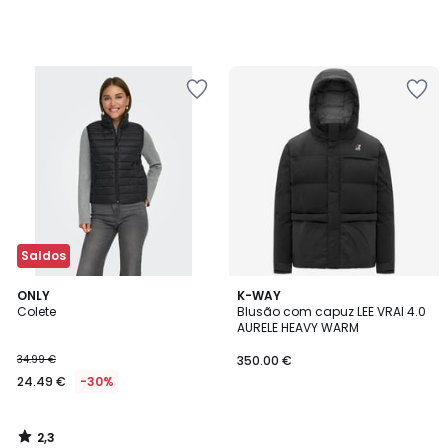
Saldos
2,3
ONLY
K-WAY
/ 5
Colete
Blusão com capuz LEE VRAI 4.0
AURELE HEAVY WARM
34.99 €
350.00 €
24.49 €
-30%
2,3
/