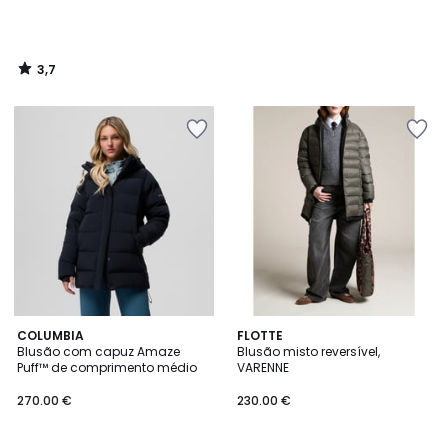
3,7
/
5
COLUMBIA
FLOTTE
Blusão com capuz Amaze
Blusão misto reversível,
Puff™ de comprimento médio
VARENNE
270.00 €
230.00 €