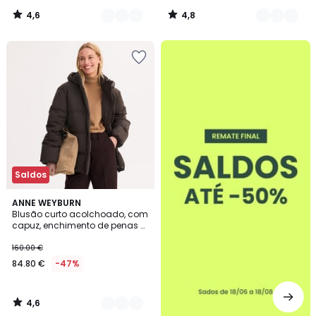
4,6
4,8
/
/
5
5
até
-50%
Saldos
4,6
2
ANNE WEYBURN
/ 5
Blusão curto acolchoado, com
Cores
capuz, enchimento de penas e
plumas, especial inverno
160.00 €
84.80 €
-47%
4,6
/