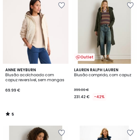
Outlet
5
ANNE WEYBURN
LAUREN RALPH LAUREN
/
Blusão acolchoado com
Blusão comprido, com capuz
5
capuz reversível, sem mangas
69.99 €
399.00 €
231.42 €
-42%
5
/
5