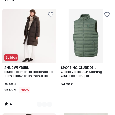
/
5
Saldos
4,3
2
ANNE WEYBURN
SPORTING CLUBE DE
/ 5
Blusão comprido acolchoado,
PORTUGAL
Colete Verde SCP, Sporting
Cores
com capuz, enchimento de
Clube de Portugal
penas e plumas, especial
inverno
190.00 €
54.90 €
95.00 €
-50%
4,3
/
5