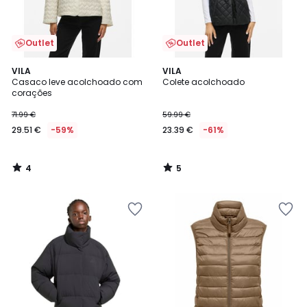
Outlet
Outlet
4
5
VILA
VILA
/
/
Casaco leve acolchoado com
Colete acolchoado
5
5
corações
71.99 €
59.99 €
29.51 €
-59%
23.39 €
-61%
4
5
/
/
5
5