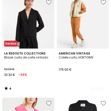
Saldos
4
LA REDOUTE COLLECTIONS
4
AMERICAN VINTAGE
/
Blazer curto de corte cintado
Colete curto, HOKTOWN
Cores
5
52.99 €
175.00 €
32.32 €
-39%
4
/
5