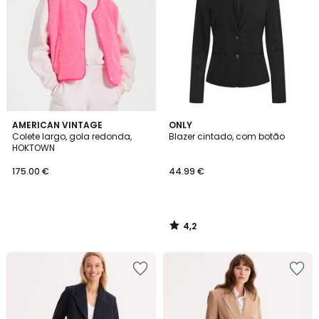
4,2
AMERICAN VINTAGE
ONLY
/ 5
Colete largo, gola redonda,
Blazer cintado, com botão
HOKTOWN
175.00 €
44.99 €
4,2
/
5