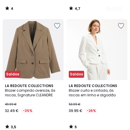
4
4,7
/
/
5
5
Saldos
Saldos
3,5
5
LA REDOUTE COLLECTIONS
LA REDOUTE COLLECTIONS
/ 5
/
Blazer comprido oversize, às
Blazer curto e cintado, às
5
riscas, Signature CLEANDRE
riscas em linho e algodão
49.99 €
53.99 €
32.49 €
-35%
39.95 €
-26%
3,5
5
/
/