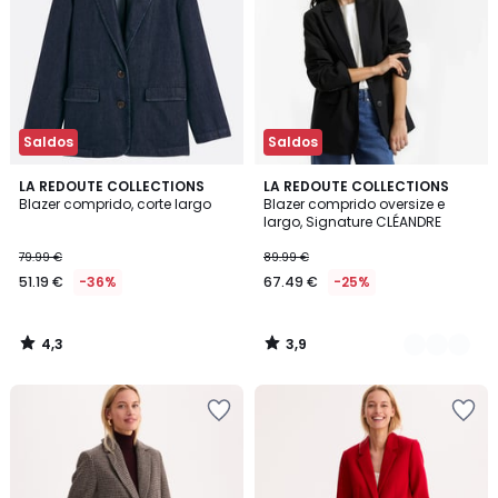
Saldos
Saldos
4,3
3,9
LA REDOUTE COLLECTIONS
2
LA REDOUTE COLLECTIONS
/ 5
/ 5
Blazer comprido, corte largo
Blazer comprido oversize e
Cores
largo, Signature CLÉANDRE
79.99 €
89.99 €
51.19 €
-36%
67.49 €
-25%
4,3
3,9
/
/
5
5