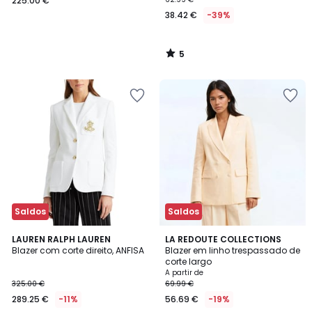
225.00 €
38.42 €
-39%
5
/
5
Saldos
Saldos
4,6
4,4
LAUREN RALPH LAUREN
4
LA REDOUTE COLLECTIONS
/ 5
/ 5
Blazer com corte direito, ANFISA
Blazer em linho trespassado de
Cores
corte largo
A partir de
325.00 €
69.99 €
289.25 €
-11%
56.69 €
-19%