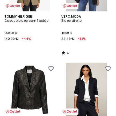
Outlet
Outlet
4
TOMMY HILFIGER
VERO MODA
/
Casaco blazer com 1 botão
Blazer direito
5
250.00 €
49.99 €
140.00 €
-44%
24.49 €
-51%
4
/
5
Outlet
Outlet