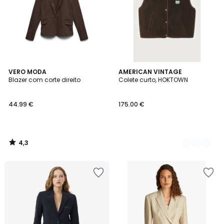
4,3
VERO MODA
4
AMERICAN VINTAGE
/ 5
Blazer com corte direito
Colete curto, HOKTOWN
Cores
44.99 €
175.00 €
4,3
/
5