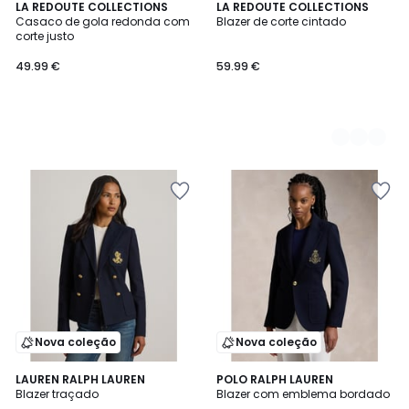
LA REDOUTE COLLECTIONS
2
LA REDOUTE COLLECTIONS
Casaco de gola redonda com
Blazer de corte cintado
Cores
corte justo
49.99 €
59.99 €
Nova coleção
Nova coleção
5
LAUREN RALPH LAUREN
POLO RALPH LAUREN
/
Blazer traçado
Blazer com emblema bordado
5