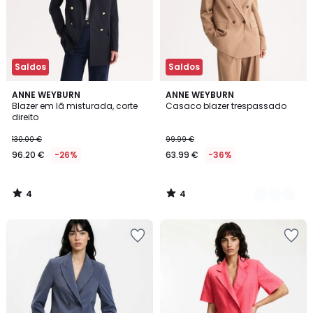
Saldos
Saldos
4
4
ANNE WEYBURN
2
ANNE WEYBURN
/
/
Blazer em lã misturada, corte
Casaco blazer trespassado
Cores
5
5
direito
130.00 €
99.99 €
96.20 €
-26%
63.99 €
-36%
4
4
/
/
5
5