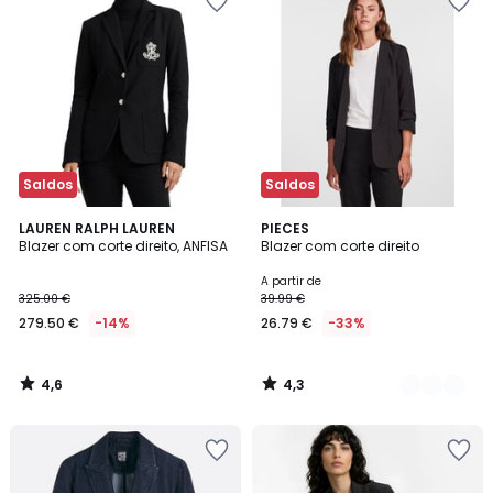
Saldos
Saldos
4,6
4,3
LAUREN RALPH LAUREN
2
PIECES
/ 5
/ 5
Blazer com corte direito, ANFISA
Blazer com corte direito
Cores
A partir de
325.00 €
39.99 €
279.50 €
-14%
26.79 €
-33%
4,6
4,3
/
/
5
5