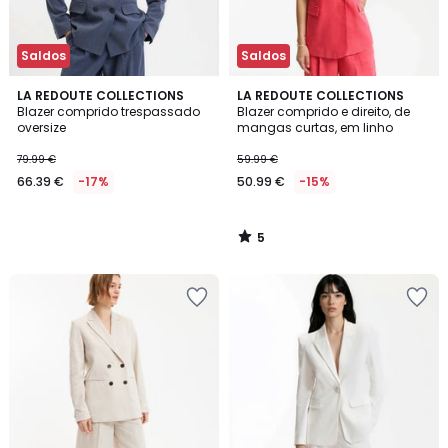
Saldos
Saldos
5
LA REDOUTE COLLECTIONS
LA REDOUTE COLLECTIONS
/
Blazer comprido trespassado
Blazer comprido e direito, de
5
oversize
mangas curtas, em linho
79.99 €
59.99 €
66.39 €
-17%
50.99 €
-15%
5
/
5