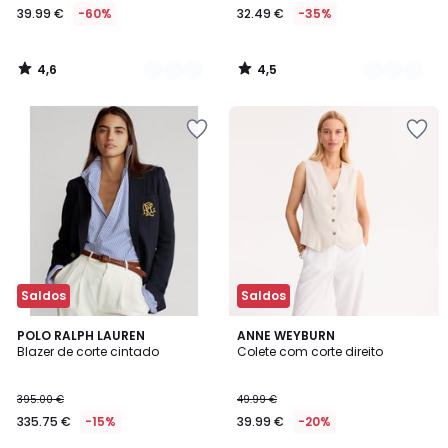
39.99 €
-60%
32.49 €
-35%
4,6
4,5
/
/
5
5
Saldos
Saldos
4
4,7
POLO RALPH LAUREN
2
ANNE WEYBURN
/
/ 5
Blazer de corte cintado
Colete com corte direito
Cores
5
395.00 €
49.99 €
335.75 €
-15%
39.99 €
-20%