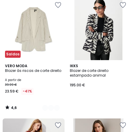
Saldos
4,6
2
VERO MODA
IKKS
/ 5
Blazer às riscas de corte direito
Blazer de corte direito
Cores
estampado animal
A partir de
39.99 €
195.00 €
23.59 €
-41%
4,6
/
5