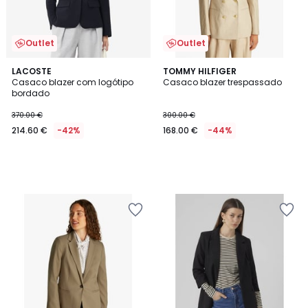
Outlet
Outlet
LACOSTE
TOMMY HILFIGER
Casaco blazer com logótipo
Casaco blazer trespassado
bordado
370.00 €
300.00 €
214.60 €
-42%
168.00 €
-44%