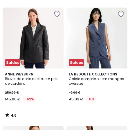
5
5
Saldos
Saldos
4,6
ANNE WEYBURN
LA REDOUTE COLLECTIONS
/ 5
Blazer de corte direito, em pele
Colete comprido sem mangas
de cordeiro
oversize
250.00 €
49.99 €
145.00 €
-42%
45.99 €
-8%
4,6
/
5