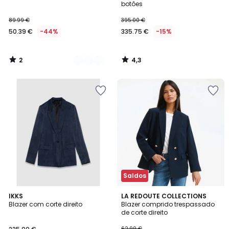
5
botões
89.99 €
395.00 €
50.39 €
-44%
335.75 €
-15%
2
4,3
/
/
5
5
Saldos
5
IKKS
LA REDOUTE COLLECTIONS
/
Blazer com corte direito
Blazer comprido trespassado
5
de corte direito
62.99 €