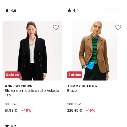
4,6
4,4
/
/
5
5
Saldos
Saldos
4,7
ANNE WEYBURN
TOMMY HILFIGER
/ 5
Blazer com corte direito, veludo
Blazer
liso
99.99 €
280.00 €
51.99 €
-48%
226.80 €
-19%
4,7