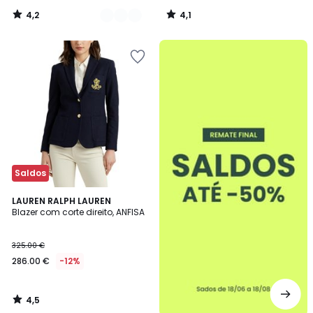
4,2
4,1
/
/
5
5
até
-50%
Saldos
4,5
LAUREN RALPH LAUREN
/ 5
Blazer com corte direito, ANFISA
325.00 €
286.00 €
-12%
4,5
/