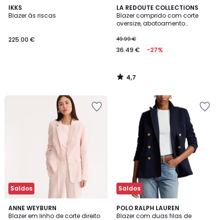
4,7
IKKS
LA REDOUTE COLLECTIONS
/ 5
Blazer às riscas
Blazer comprido com corte
oversize, abotoamento
assimétrico
225.00 €
49.99 €
36.49 €
-27%
4,7
/
5
Saldos
Saldos
2
4,3
3
ANNE WEYBURN
POLO RALPH LAUREN
/
/ 5
Blazer em linho de corte direito
Blazer com duas filas de
Cores