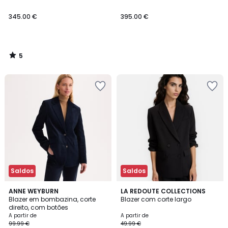
345.00 €
395.00 €
5
/
5
Saldos
Saldos
4,6
4,5
3
ANNE WEYBURN
4
LA REDOUTE COLLECTIONS
/ 5
/ 5
Blazer em bombazina, corte
Blazer com corte largo
Cores
Cores
direito, com botões
A partir de
A partir de
99.99 €
49.99 €