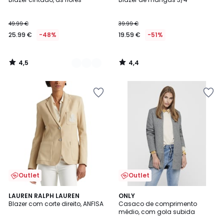
Cores
49.99 €
39.99 €
25.99 €
-48%
19.59 €
-51%
4,5
4,4
/
/
5
5
Outlet
Outlet
4,5
4,5
LAUREN RALPH LAUREN
ONLY
/ 5
/ 5
Blazer com corte direito, ANFISA
Casaco de comprimento
médio, com gola subida