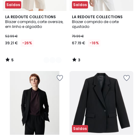
Saldos
Saldos
5
3
2
LA REDOUTE COLLECTIONS
LA REDOUTE COLLECTIONS
/
/
Blazer comprido, corte oversize,
Blazer comprido de corte
Cores
5
5
em linho e algodão
ajustado
52.99 €
79.99 €
39.21 €
-26%
67.19 €
-16%
5
3
/
/
5
5
Saldos