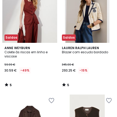
Saldos
Saldos
5
5
ANNE WEYBURN
LAUREN RALPH LAUREN
/
/
Colete às riscas em linho e
Blazer com escudo bordado
5
5
viscose
59.99 €
345.00 €
30.59 €
-49%
293.25 €
-15%
5
5
/
/
5
5