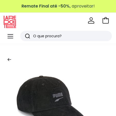
Remate Final até -50%,
aproveitar!
Ir
para
La
o
Redoute
Menu
Pesquisar
carri
Últimos
artigos
vistos