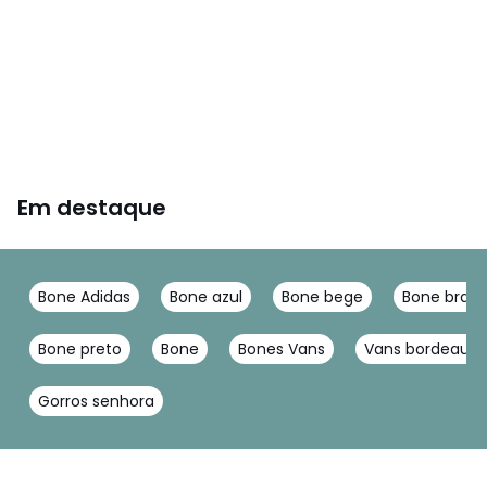
Em destaque
Bone Adidas
Bone azul
Bone bege
Bone bran
Bone preto
Bone
Bones Vans
Vans bordeaux
Gorros senhora