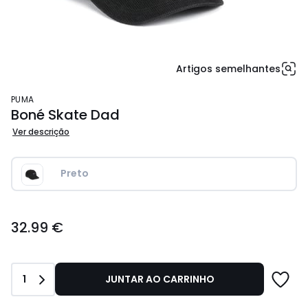
Artigos semelhantes
PUMA
Boné Skate Dad
Ver descrição
Preto 
32.99
32.99 €
€.
Quantidade
1
JUNTAR AO CARRINHO