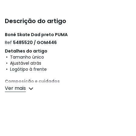
Descrição do artigo
Boné Skate Dad preto
PUMA
Ref
5485520 / GOM446
Detalhes do artigo
• Tamanho único
• Ajustável atrás
• Logótipo à frente
Composição e cuidados
• Matéria principal: 100% algodão
Ver mais
• Forro: 100% algodão
• Para limpar, siga as instruções que figuram na etiqueta
do artigo
Cores
Preto