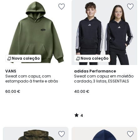
Nova coleção
Nova coleção
4
VANS
adidas Performance
/
Sweat com capuz, com
Sweat com capuz em moletão
5
estampado à frente e atrás
cardado, 3 listas, ESSENTIALS
60.00 €
40.00 €
4
/
5