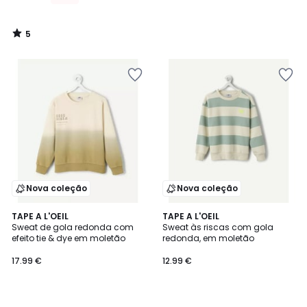
5
/
5
Nova coleção
Nova coleção
TAPE A L'OEIL
TAPE A L'OEIL
Sweat de gola redonda com
Sweat às riscas com gola
efeito tie & dye em moletão
redonda, em moletão
17.99 €
12.99 €