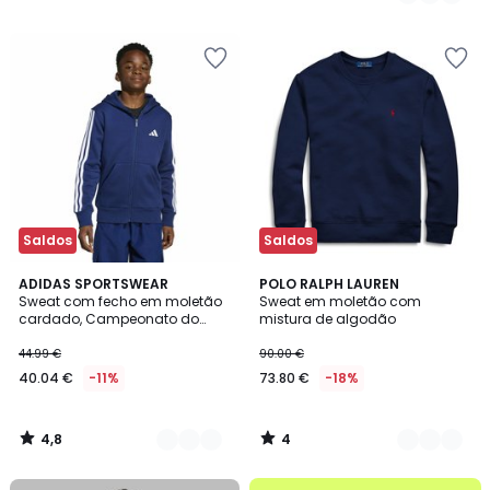
34.99
€
15%
de
desconto
aplicado.
Saldos
Saldos
4,8
4
2
ADIDAS SPORTSWEAR
3
POLO RALPH LAUREN
/ 5
/
Sweat com fecho em moletão
Sweat em moletão com
Cores
Cores
5
cardado, Campeonato do
mistura de algodão
Mundo de 2026
44.99 €
90.00 €
40.04 €
-11%
73.80 €
-18%
4,8
4
/
/
5
5
até