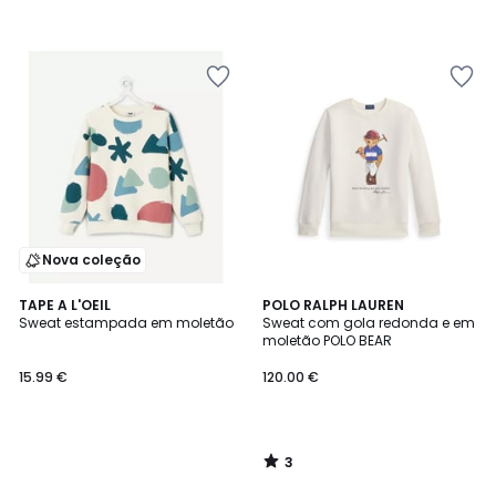
Nova coleção
3
TAPE A L'OEIL
POLO RALPH LAUREN
/
Sweat estampada em moletão
Sweat com gola redonda e em
5
moletão POLO BEAR
15.99 €
120.00 €
3
/
5