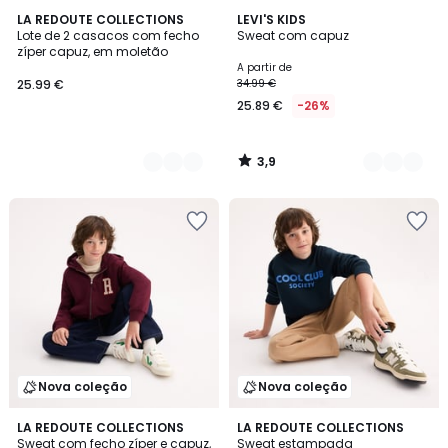
3,9
2
LA REDOUTE COLLECTIONS
2
LEVI'S KIDS
/ 5
Lote de 2 casacos com fecho
Sweat com capuz
Cores
Cores
zíper capuz, em moletão
A partir de
25.99 €
34.99 €
25.89 €
-26%
3,9
/
5
Nova coleção
Nova coleção
LA REDOUTE COLLECTIONS
3
LA REDOUTE COLLECTIONS
Sweat com fecho zíper e capuz,
Sweat estampada