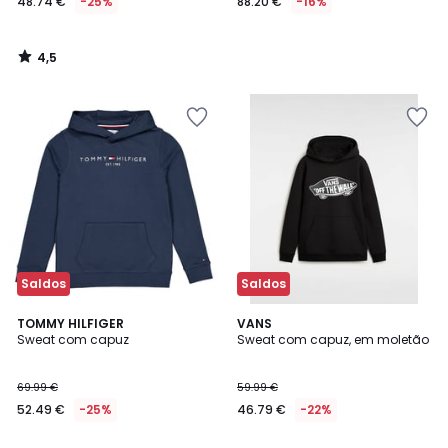
48.74 €
-25%
88.20 €
-16%
4,5
/
5
Saldos
Saldos
2
TOMMY HILFIGER
VANS
Sweat com capuz
Sweat com capuz, em moletão
Cores
69.99 €
59.99 €
52.49 €
-25%
46.79 €
-22%