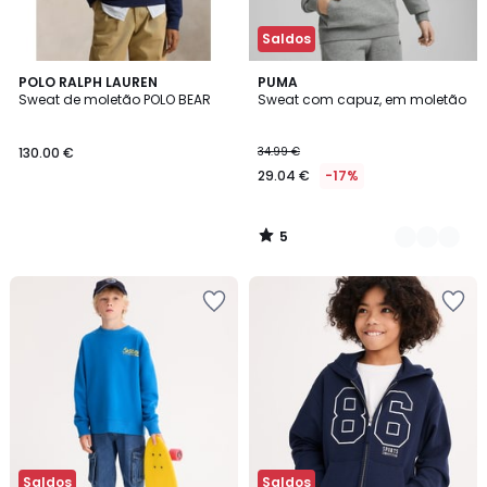
Saldos
5
POLO RALPH LAUREN
3
PUMA
/
Sweat de moletão POLO BEAR
Sweat com capuz, em moletão
Cores
5
130.00 €
34.99 €
29.04 €
-17%
5
/
5
Saldos
Saldos