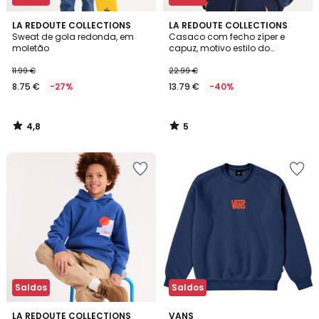
4,8
5
LA REDOUTE COLLECTIONS
LA REDOUTE COLLECTIONS
/ 5
/
Sweat de gola redonda, em
Casaco com fecho zíper e
5
moletão
capuz, motivo estilo do
campus, em moletão
11.99 €
22.99 €
8.75 €
-27%
13.79 €
-40%
4,8
5
/
/
5
5
Saldos
Saldos
LA REDOUTE COLLECTIONS
2
VANS