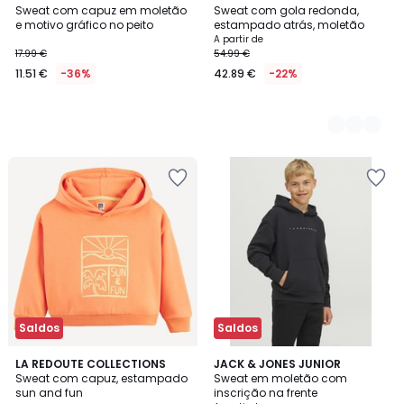
Sweat com capuz em moletão
Sweat com gola redonda,
Cores
e motivo gráfico no peito
estampado atrás, moletão
A partir de
17.99 €
54.99 €
11.51 €
-36%
42.89 €
-22%
Saldos
Saldos
5
LA REDOUTE COLLECTIONS
2
JACK & JONES JUNIOR
/
Sweat com capuz, estampado
Sweat em moletão com
Cores
5
sun and fun
inscrição na frente