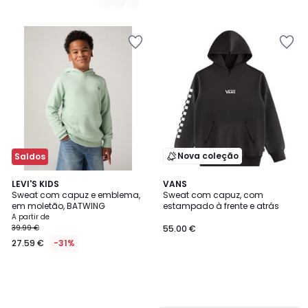
Nova coleção
Saldos
LEVI'S KIDS
VANS
Sweat com capuz e emblema,
Sweat com capuz, com
em moletão, BATWING
estampado à frente e atrás
A partir de
39.99 €
55.00 €
27.59 €
-31%