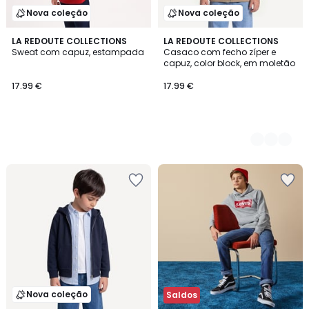
Nova coleção
Nova coleção
LA REDOUTE COLLECTIONS
2
LA REDOUTE COLLECTIONS
Sweat com capuz, estampada
Casaco com fecho zíper e
Cores
capuz, color block, em moletão
17.99 €
17.99 €
Nova coleção
Saldos