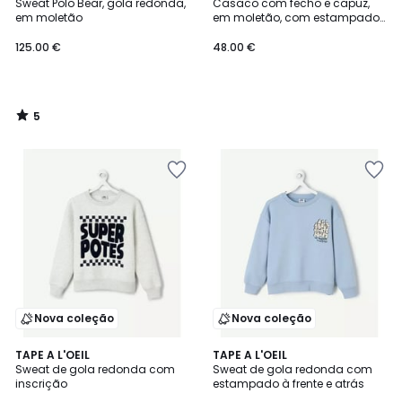
/
Sweat Polo Bear, gola redonda,
Casaco com fecho e capuz,
5
em moletão
em moletão, com estampado
atrás
125.00 €
48.00 €
5
/
5
Nova coleção
Nova coleção
TAPE A L'OEIL
TAPE A L'OEIL
Sweat de gola redonda com
Sweat de gola redonda com
inscrição
estampado à frente e atrás