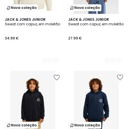
Nova coleção
Nova coleção
2
JACK & JONES JUNIOR
2
JACK & JONES JUNIOR
Sweat com capuz, em moletão
Sweat com capuz, em moletão
Cores
Cores
34.99 €
27.99 €
Nova coleção
Nova coleção