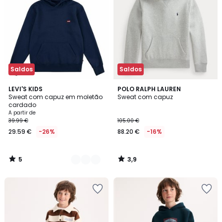
Saldos
Saldos
5
3,9
2
LEVI'S KIDS
POLO RALPH LAUREN
/
/ 5
Sweat com capuz em moletão
Sweat com capuz
Cores
5
cardado
A partir de
39.99 €
105.00 €
29.59 €
-26%
88.20 €
-16%
5
3,9
/
/
5
5