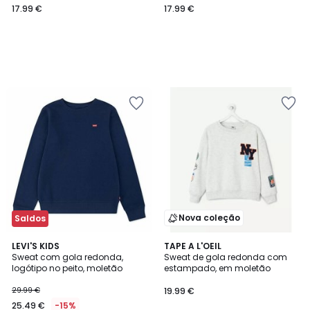
17.99 €
17.99 €
Nova coleção
Saldos
5
LEVI'S KIDS
TAPE A L'OEIL
/
Sweat com gola redonda,
Sweat de gola redonda com
5
logótipo no peito, moletão
estampado, em moletão
29.99 €
19.99 €
25.49 €
-15%