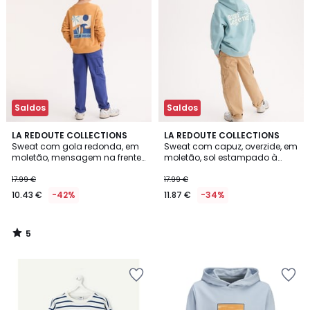
Saldos
Saldos
5
LA REDOUTE COLLECTIONS
LA REDOUTE COLLECTIONS
/
Sweat com gola redonda, em
Sweat com capuz, overzide, em
5
moletão, mensagem na frente
moletão, sol estampado à
e estampado atrás
frente, mensagem estampada
atrás
17.99 €
17.99 €
10.43 €
-42%
11.87 €
-34%
5
/
5