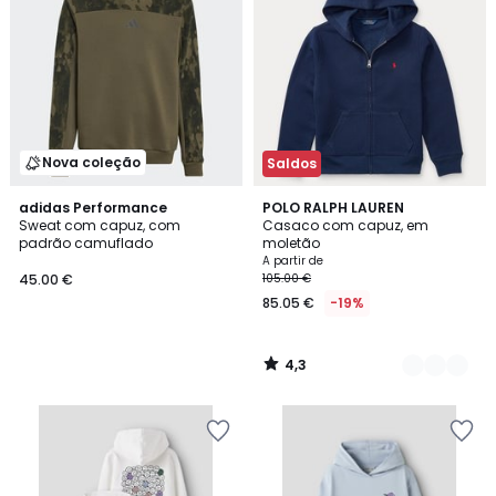
Nova coleção
Saldos
4,3
adidas Performance
2
POLO RALPH LAUREN
/ 5
Sweat com capuz, com
Casaco com capuz, em
Cores
padrão camuflado
moletão
A partir de
45.00 €
105.00 €
85.05 €
-19%
4,3
/
5