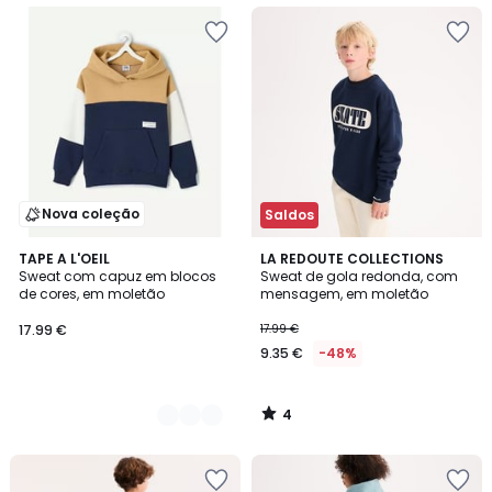
Nova coleção
Saldos
4
2
TAPE A L'OEIL
LA REDOUTE COLLECTIONS
/
Sweat com capuz em blocos
Sweat de gola redonda, com
Cores
5
de cores, em moletão
mensagem, em moletão
17.99 €
17.99 €
9.35 €
-48%
4
/
5