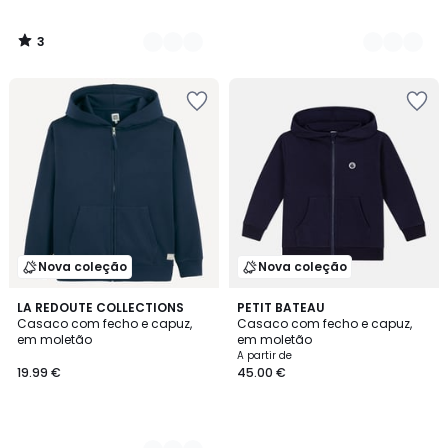
3
/
5
Nova coleção
Nova coleção
4
LA REDOUTE COLLECTIONS
PETIT BATEAU
Casaco com fecho e capuz,
Casaco com fecho e capuz,
Cores
em moletão
em moletão
A partir de
19.99 €
45.00 €