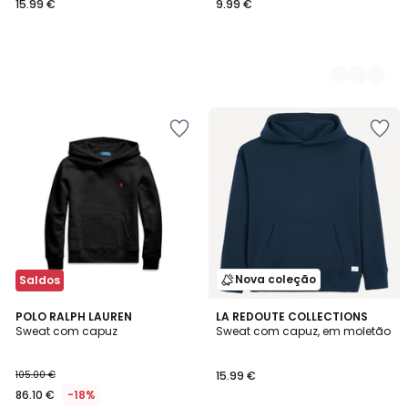
15.99 €
9.99 €
Nova coleção
Saldos
3
2
POLO RALPH LAUREN
5
LA REDOUTE COLLECTIONS
/
Sweat com capuz
Sweat com capuz, em moletão
Cores
Cores
5
105.00 €
15.99 €
86.10 €
-18%