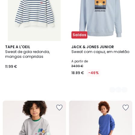
Saldos
TAPE A L'OEIL
2
JACK & JONES JUNIOR
Sweat de gola redonda,
Sweat com capuz, em moletão
Cores
mangas compridas
A partir de
11.99 €
34.99 €
18.89 €
-46%