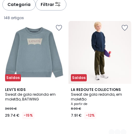
Categoria
Filtrar
148 artigos
Saldos
Saldos
LEVI'S KIDS
7
LA REDOUTE COLLECTIONS
Sweat de gola redonda em
Sweat de gola redonda, em
Cores
moletão, BATWING
moletão
29.74
A partir de
34.99 €
8.99 €
€
29.74 €
-15%
7.91 €
-12%
em
vez
de