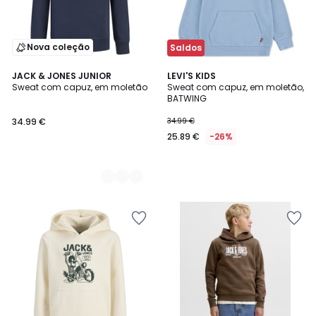
Nova coleção
Saldos
3
JACK & JONES JUNIOR
LEVI'S KIDS
Sweat com capuz, em moletão
Sweat com capuz, em moletão,
Cores
BATWING
34.99 €
34.99 €
25.89 €
-26%