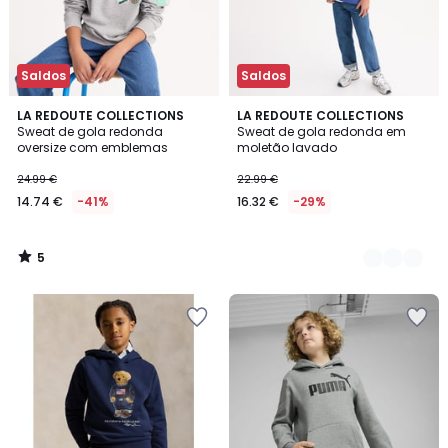
Saldos
Saldos
5
LA REDOUTE COLLECTIONS
2
LA REDOUTE COLLECTIONS
/
Sweat de gola redonda
Sweat de gola redonda em
Cores
5
oversize com emblemas
moletão lavado
24.99 €
22.99 €
14.74 €
-41%
16.32 €
-29%
5
/
5