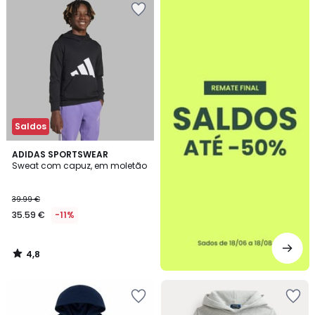
-50%
Saldos
4,8
ADIDAS SPORTSWEAR
/ 5
Sweat com capuz, em moletão
39.99 €
35.59 €
-11%
4,8
/
5