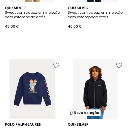
QUIKSILVER
QUIKSILVER
Sweat com capuz, em moletão,
Sweat com capuz, em moletão,
com estampado atrás
com estampado atrás
45.00 €
40.00 €
Nova coleção
5
POLO RALPH LAUREN
QUIKSILVER