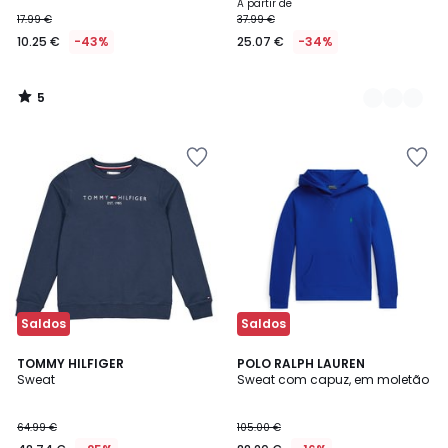
A partir de
17.99 €
37.99 €
10.25 €
-43%
25.07 €
-34%
5
/
5
Saldos
Saldos
4,5
TOMMY HILFIGER
POLO RALPH LAUREN
/ 5
Sweat
Sweat com capuz, em moletão
64.99 €
105.00 €