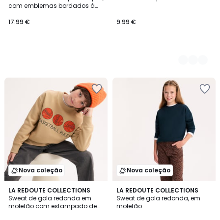
Cores
com emblemas bordados à
frente e atrás, em moletão
17.99 €
9.99 €
Nova coleção
Nova coleção
LA REDOUTE COLLECTIONS
5
LA REDOUTE COLLECTIONS
Sweat de gola redonda em
Sweat de gola redonda, em
Cores
moletão com estampado de
moletão
basquetebol