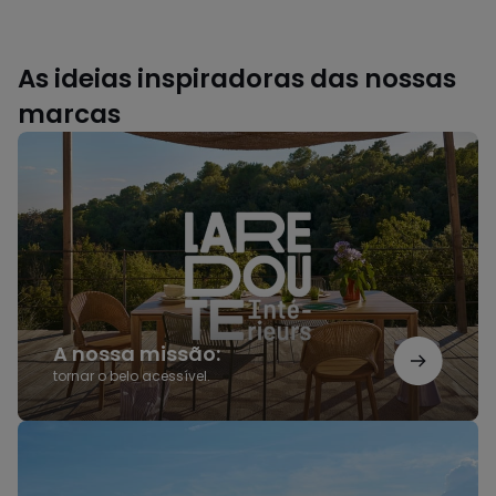
As ideias inspiradoras das nossas
marcas
A
nossa
missão:
A nossa missão:
tornar o belo acessível.
Saldos
AMPM