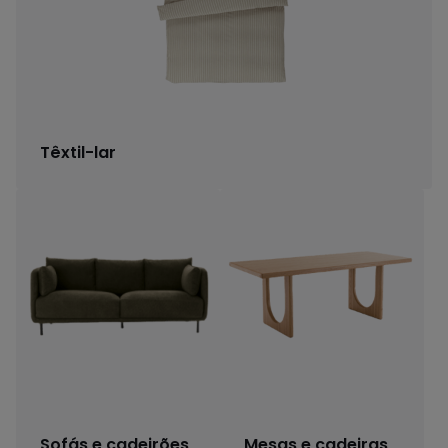
Têxtil-lar
Sofás e cadeirões
Mesas e cadeiras