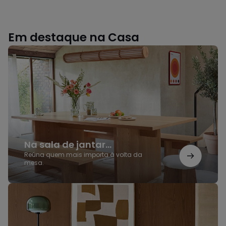
Em destaque na Casa
Na
sala
de
jantar...
Na sala de jantar...
Reúna quem mais importa à volta da
mesa.
Elegância
e
funcionalidade