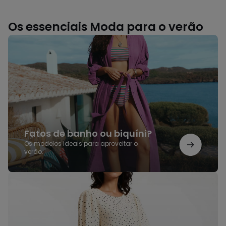
Os essenciais Moda para o verão
Fatos
de
banho
ou
biquíni?
Fatos de banho ou biquíni?
Os modelos ideais para aproveitar o
verão.
Vestidos
de
verão