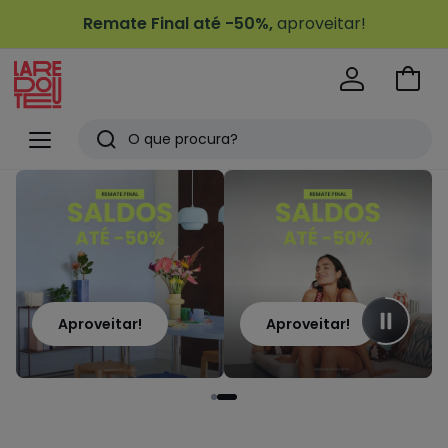
Remate Final até -50%,
aproveitar!
Ir
para
La
o
Redoute
Menu
Pesquisar
carri
Últimos
artigos
vistos
Aproveitar!
Aproveitar!