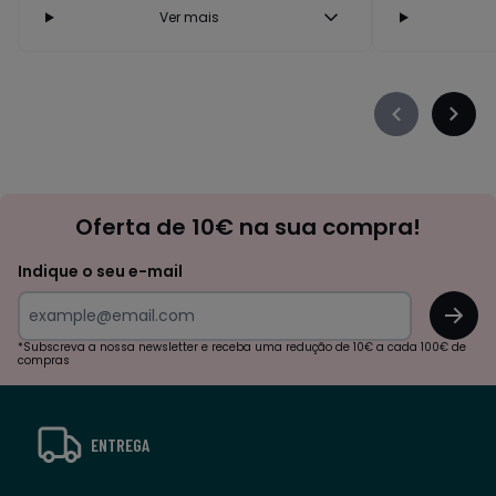
Ver mais
Précédent
Suiva
-
-
défiler
défile
à
à
Newsletter
gauche
droit
Oferta de 10€ na sua compra!
Indique o seu e-mail
OK
*Subscreva a nossa newsletter e receba uma redução de 10€ a cada 100€ de
compras
ENTREGA